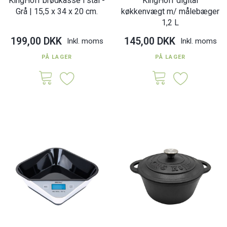
KingHoff brødkasse i stål -
KingHoff digital
Grå | 15,5 x 34 x 20 cm.
køkkenvægt m/ målebæger
1,2 L
199,00 DKK
145,00 DKK
Inkl. moms
Inkl. moms
PÅ LAGER
PÅ LAGER