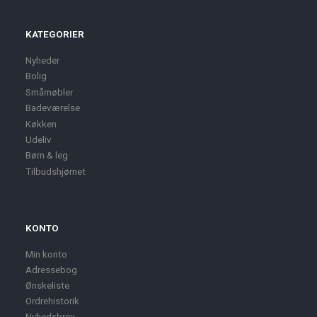
KATEGORIER
Nyheder
Bolig
Småmøbler
Badeværelse
Køkken
Udeliv
Børn & leg
Tilbudshjørnet
KONTO
Min konto
Adressebog
Ønskeliste
Ordrehistorik
Nyhedsbrev