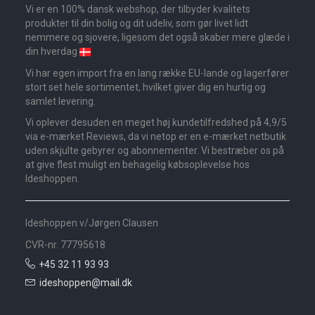
Vi er en 100% dansk webshop, der tilbyder kvalitets
produkter til din bolig og dit udeliv, som gør livet lidt
nemmere og sjovere, ligesom det også skaber mere glæde i
din hverdag
Vi har egen import fra en lang række EU-lande og lagerfører
stort set hele sortimentet, hvilket giver dig en hurtig og
samlet levering.
Vi oplever desuden en meget høj kundetilfredshed på 4,9/5
via e-mærket Reviews, da vi netop er en e-mærket netbutik
uden skjulte gebyrer og abonnementer. Vi bestræber os på
at give flest muligt en behagelig købsoplevelse hos
Ideshoppen.
Ideshoppen v/Jørgen Clausen
CVR-nr. 77795618
+45 32 11 93 93
ideshoppen@mail.dk