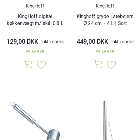
KingHoff
KingHoff
KingHoff digital
Kinghoff gryde i støbejern
køkkenvægt m/ skål 0,8 L
Ø 24 cm. - 4 L | Sort
129,00 DKK
449,00 DKK
Inkl. moms
Inkl. moms
PÅ LAGER
PÅ LAGER