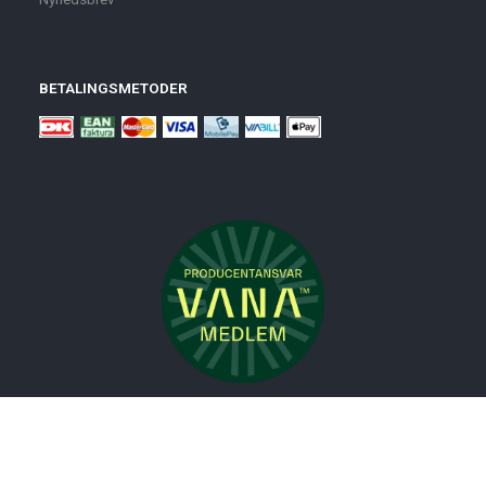
BETALINGSMETODER
Nyheder
Bolig
Småmøbler
Badeværelse