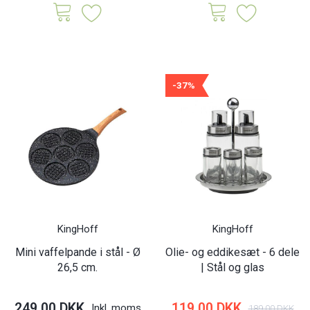
-37%
KingHoff
KingHoff
Mini vaffelpande i stål - Ø
Olie- og eddikesæt - 6 dele
26,5 cm.
| Stål og glas
249,00 DKK
119,00 DKK
Inkl. moms
189,00 DKK