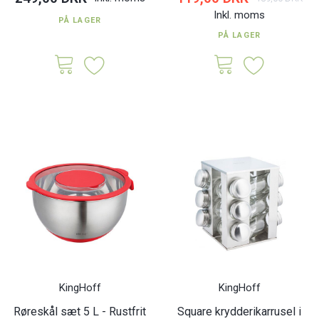
Inkl. moms
PÅ LAGER
PÅ LAGER
KingHoff
KingHoff
Røreskål sæt 5 L - Rustfrit
Square krydderikarrusel i