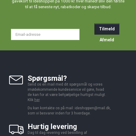
gavekort til Ideshoppen på 1000 kr. hver måned! Bliv den første
til at få seneste nyt, rabatkoder og skarpe tilbud.
Tilmeld
Email-
adresse
Afmeld
Spørgsmål?
Send os en mail med dit spørgsmål og vores
imødekommende kundeservice vil gøre, hvad
de kan for at være behjælpelige hurtigst muligt.
Klik
her
.
Du kan kontakte os på mail:
ideshoppen@mail.dk,
som vi besvarer inden for 3 hverdage.
Hurtig levering
Dag til dag levering ved bestilling af