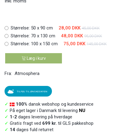
Inkl. moms
Størrelse:
50 x 90 cm
28,00 DKK
45,00 DKK
Størrelse:
70 x 130 cm
48,00 DKK
95,00 DKK
Størrelse:
100 x 150 cm
75,00 DKK
145,00 DKK
Læg i kurv
Fra:
Atmosphera
TILFØJ TIL ØNSKESKYEN
✓
100%
dansk webshop og kundeservice
✓
På eget lager i Danmark til levering
NU
✓
1-2
dages levering på hverdage
✓
Gratis
fragt ved
699 kr.
til GLS pakkeshop
✓
14
dages fuld returret