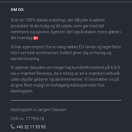
OM OS
Vi er en 100% dansk webshop, der tilbyder kvalitets
produkter til din bolig og dit udeliv, som gør livet lidt
nemmere og sjovere, ligesom det også skaber mere glæde i
din hverdag
Vi har egen import fra en lang række EU-lande og lagerfører
stort set hele sortimentet, hvilket giver dig en hurtig og
samlet levering.
Vi oplever desuden en meget høj kundetilfredshed på 4,9/5
via e-mærket Reviews, da vi netop er en e-mærket netbutik
uden skjulte gebyrer og abonnementer. Vi bestræber os på
at give flest muligt en behagelig købsoplevelse hos
Ideshoppen.
Ideshoppen v/Jørgen Clausen
CVR-nr. 77795618
+45 32 11 93 93