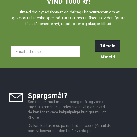
VIND 1000 kr!
Tilmeld dig nyhedsbrevet og deltag i konkurrencen om et
gavekort til Ideshoppen på 1000 kr. hver måned! Bliv den første
til at få seneste nyt, rabatkoder og skarpe tilbud.
Tilmeld
Email-
adresse
Afmeld
Spørgsmål?
Send os en mail med dit spørgsmål og vores
imødekommende kundeservice vil gøre, hvad
de kan for at være behjælpelige hurtigst muligt.
Klik
her
.
Du kan kontakte os på mail:
ideshoppen@mail.dk,
som vi besvarer inden for 3 hverdage.