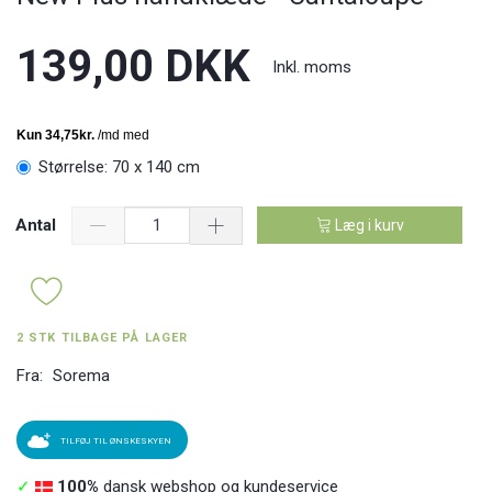
139,00 DKK
Inkl. moms
Størrelse:
70 x 140 cm
Antal
Læg i kurv
2 STK TILBAGE PÅ LAGER
Fra:
Sorema
TILFØJ TIL ØNSKESKYEN
✓
100%
dansk webshop og kundeservice