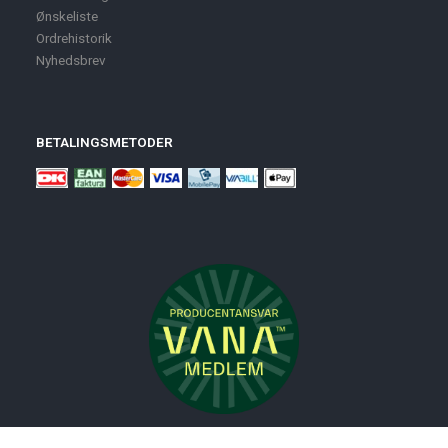
Ønskeliste
Ordrehistorik
Nyhedsbrev
BETALINGSMETODER
Nyheder