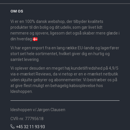
OM OS
Vi er en 100% dansk webshop, der tilbyder kvalitets
produkter til din bolig og dit udeliv, som gør livet lidt
nemmere og sjovere, ligesom det også skaber mere glæde i
din hverdag
Vi har egen import fra en lang række EU-lande og lagerfører
stort set hele sortimentet, hvilket giver dig en hurtig og
samlet levering.
Vi oplever desuden en meget høj kundetilfredshed på 4,9/5
via e-mærket Reviews, da vi netop er en e-mærket netbutik
uden skjulte gebyrer og abonnementer. Vi bestræber os på
at give flest muligt en behagelig købsoplevelse hos
Ideshoppen.
Ideshoppen v/Jørgen Clausen
CVR-nr. 77795618
+45 32 11 93 93