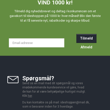
VIND 1000 kr!
Tilmeld dig nyhedsbrevet og deltag i konkurrencen om et
gavekort til Ideshoppen på 1000 kr. hver måned! Bliv den første
til at få seneste nyt, rabatkoder og skarpe tilbud.
Tilmeld
Email-
adresse
Afmeld
Spørgsmål?
Send os en mail med dit spørgsmål og vores
imødekommende kundeservice vil gøre, hvad
de kan for at være behjælpelige hurtigst muligt.
Klik
her
.
Du kan kontakte os på mail:
ideshoppen@mail.dk,
som vi besvarer inden for 3 hverdage.