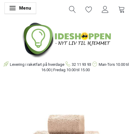
Menu
Skifte navigation
Levering i raketfart på hverdage
32 11 93 93
Man-Tors
10.00 til
16.00 | Fredag 10.00 til 15.00