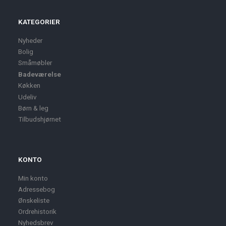
KATEGORIER
Nyheder
Bolig
Småmøbler
Badeværelse
Køkken
Udeliv
Børn & leg
Tilbudshjørnet
KONTO
Min konto
Adressebog
Ønskeliste
Ordrehistorik
Nyhedsbrev