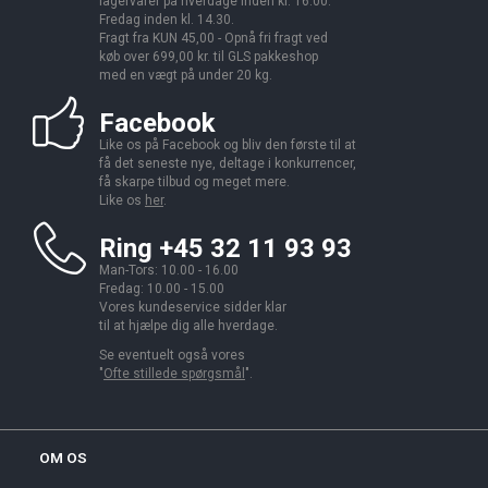
lagervarer på hverdage inden kl. 16.00.
Fredag inden kl. 14.30.
Fragt fra KUN 45,00 - Opnå fri fragt ved
køb over 699,00 kr. til GLS pakkeshop
med en vægt på under 20 kg.
Facebook
Like os på Facebook og bliv den første til at
få det seneste nye, deltage i konkurrencer,
få skarpe tilbud og meget mere.
Like os
her
.
Ring +45 32 11 93 93
Man-Tors: 10.00 - 16.00
Fredag: 10.00 - 15.00
Vores kundeservice sidder klar
til at hjælpe dig alle hverdage.
Se eventuelt også vores
"
Ofte stillede spørgsmål
".
OM OS