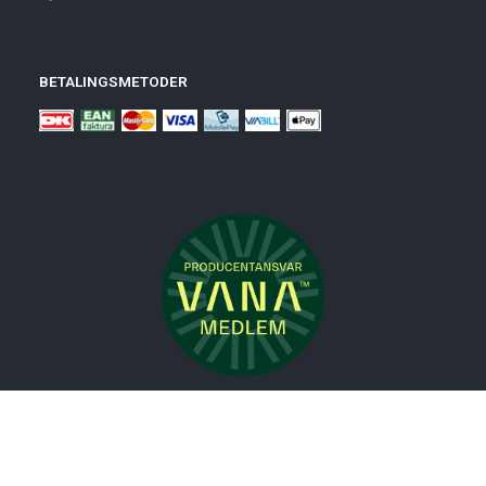
BETALINGSMETODER
Nyheder
Bolig
Småmøbler
Badeværelse