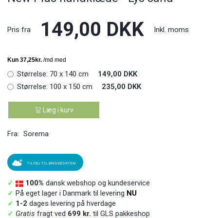
149,00 DKK
Pris fra
Inkl. moms
Størrelse:
70 x 140 cm
149,00 DKK
Størrelse:
100 x 150 cm
235,00 DKK
Læg i kurv
Fra:
Sorema
TILFØJ TIL ØNSKESKYEN
✓
100%
dansk webshop og kundeservice
✓
På eget lager i Danmark til levering
NU
✓
1-2
dages levering på hverdage
✓
Gratis
fragt ved
699 kr.
til GLS pakkeshop