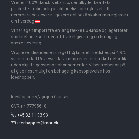
Vi er en 100% dansk webshop, der tilbyder kvalitets
produkter til din bolig og dit udeliv, som gør livet lidt
nemmere og sjovere, ligesom det også skaber mere glæde i
din hverdag
Vi har egen import fra en lang række EU-lande og lagerfører
stort set hele sortimentet, hvilket giver dig en hurtig og
samlet levering.
Vi oplever desuden en meget høj kundetilfredshed på 4,9/5
via e-mærket Reviews, da vi netop er en e-mærket netbutik
uden skjulte gebyrer og abonnementer. Vi bestræber os på
at give flest muligt en behagelig købsoplevelse hos
Ideshoppen.
Ideshoppen v/Jørgen Clausen
CVR-nr. 77795618
+45 32 11 93 93
ideshoppen@mail.dk