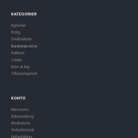
KATEGORIER
Nyheder
Bolig
Småmøbler
Badeværelse
Køkken
Udeliv
Børn & leg
Tilbudshjørnet
KONTO
Min konto
Adressebog
Ønskeliste
Ordrehistorik
Nyhedsbrev