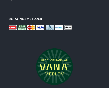
BETALINGSMETODER
Nyheder
Bolig
Småmøbler
Badeværelse