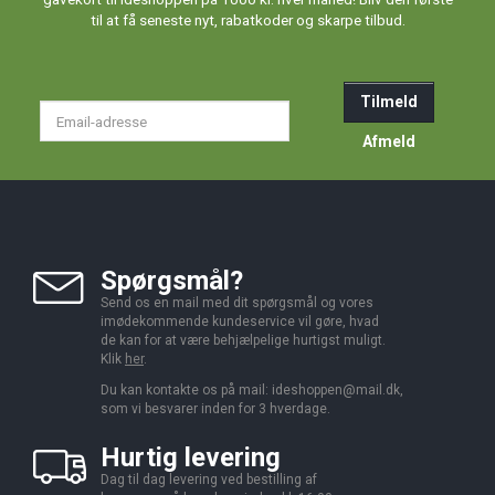
til at få seneste nyt, rabatkoder og skarpe tilbud.
Tilmeld
Email-
adresse
Afmeld
Spørgsmål?
Send os en mail med dit spørgsmål og vores
imødekommende kundeservice vil gøre, hvad
de kan for at være behjælpelige hurtigst muligt.
Klik
her
.
Du kan kontakte os på mail:
ideshoppen@mail.dk,
som vi besvarer inden for 3 hverdage.
Hurtig levering
Dag til dag levering ved bestilling af