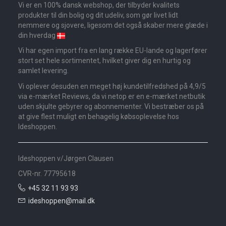
Vi er en 100% dansk webshop, der tilbyder kvalitets
produkter til din bolig og dit udeliv, som gør livet lidt
nemmere og sjovere, ligesom det også skaber mere glæde i
din hverdag
Vi har egen import fra en lang række EU-lande og lagerfører
stort set hele sortimentet, hvilket giver dig en hurtig og
samlet levering.
Vi oplever desuden en meget høj kundetilfredshed på 4,9/5
via e-mærket Reviews, da vi netop er en e-mærket netbutik
uden skjulte gebyrer og abonnementer. Vi bestræber os på
at give flest muligt en behagelig købsoplevelse hos
Ideshoppen.
Ideshoppen v/Jørgen Clausen
CVR-nr. 77795618
+45 32 11 93 93
ideshoppen@mail.dk