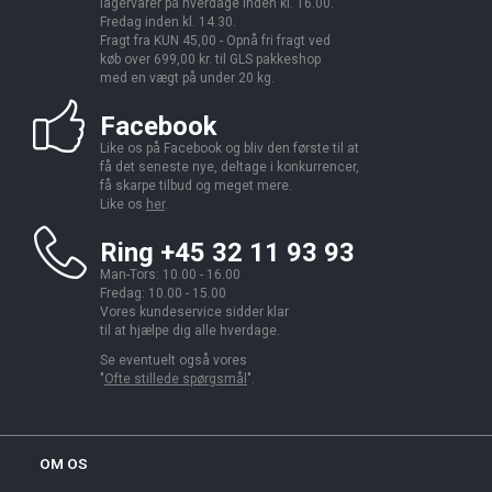
lagervarer på hverdage inden kl. 16.00.
Fredag inden kl. 14.30.
Fragt fra KUN 45,00 - Opnå fri fragt ved
køb over 699,00 kr. til GLS pakkeshop
med en vægt på under 20 kg.
Facebook
Like os på Facebook og bliv den første til at
få det seneste nye, deltage i konkurrencer,
få skarpe tilbud og meget mere.
Like os
her
.
Ring +45 32 11 93 93
Man-Tors: 10.00 - 16.00
Fredag: 10.00 - 15.00
Vores kundeservice sidder klar
til at hjælpe dig alle hverdage.
Se eventuelt også vores
"
Ofte stillede spørgsmål
".
OM OS