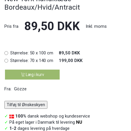
Bordeaux/Hvid/Antracit
89,50 DKK
Pris fra
Inkl. moms
Størrelse:
50 x 100 cm
89,50 DKK
Størrelse:
70 x 140 cm
199,00 DKK
Læg i kurv
Fra:
Gözze
Tilføj til Ønskeskyen
✓
100%
dansk webshop og kundeservice
✓
På eget lager i Danmark til levering
NU
✓
1-2
dages levering på hverdage