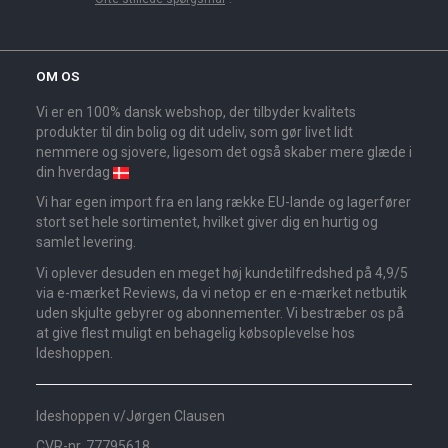
OM OS
Vi er en 100% dansk webshop, der tilbyder kvalitets
produkter til din bolig og dit udeliv, som gør livet lidt
nemmere og sjovere, ligesom det også skaber mere glæde i
din hverdag
Vi har egen import fra en lang række EU-lande og lagerfører
stort set hele sortimentet, hvilket giver dig en hurtig og
samlet levering.
Vi oplever desuden en meget høj kundetilfredshed på 4,9/5
via e-mærket Reviews, da vi netop er en e-mærket netbutik
uden skjulte gebyrer og abonnementer. Vi bestræber os på
at give flest muligt en behagelig købsoplevelse hos
Ideshoppen.
Ideshoppen v/Jørgen Clausen
CVR-nr. 77795618