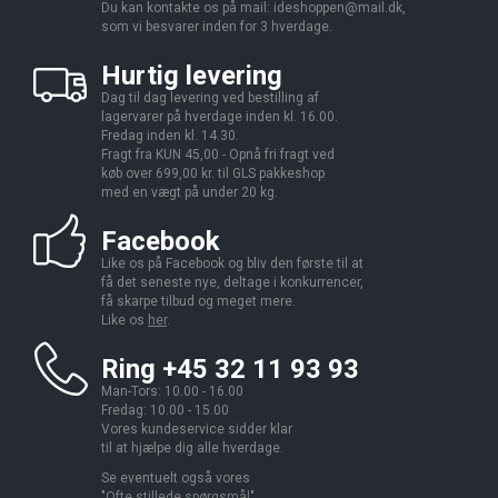
Du kan kontakte os på mail:
ideshoppen@mail.dk,
som vi besvarer inden for 3 hverdage.
Hurtig levering
Dag til dag levering ved bestilling af
lagervarer på hverdage inden kl. 16.00.
Fredag inden kl. 14.30.
Fragt fra KUN 45,00 - Opnå fri fragt ved
køb over 699,00 kr. til GLS pakkeshop
med en vægt på under 20 kg.
Facebook
Like os på Facebook og bliv den første til at
få det seneste nye, deltage i konkurrencer,
få skarpe tilbud og meget mere.
Like os
her
.
Ring +45 32 11 93 93
Man-Tors: 10.00 - 16.00
Fredag: 10.00 - 15.00
Vores kundeservice sidder klar
til at hjælpe dig alle hverdage.
Se eventuelt også vores
"
Ofte stillede spørgsmål
".