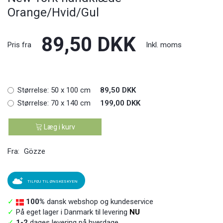
Orange/Hvid/Gul
89,50 DKK
Pris fra
Inkl. moms
Størrelse:
50 x 100 cm
89,50 DKK
Størrelse:
70 x 140 cm
199,00 DKK
Læg i kurv
Fra:
Gözze
TILFØJ TIL ØNSKESKYEN
✓
100%
dansk webshop og kundeservice
✓
På eget lager i Danmark til levering
NU
✓
1-2
dages levering på hverdage