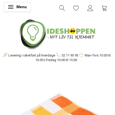
Menu
Skifte navigation
Levering i raketfart på hverdage
32 11 93 93
Man-Tors
10.00 til
16.00 | Fredag 10.00 til 15.00