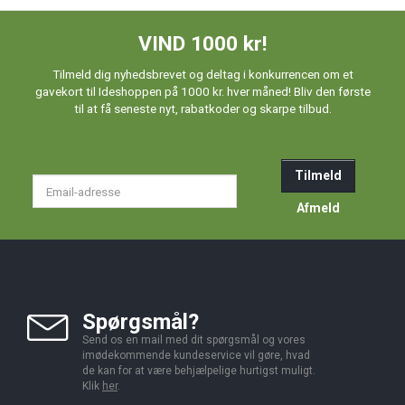
VIND 1000 kr!
Tilmeld dig nyhedsbrevet og deltag i konkurrencen om et
gavekort til Ideshoppen på 1000 kr. hver måned! Bliv den første
til at få seneste nyt, rabatkoder og skarpe tilbud.
Tilmeld
Email-
adresse
Afmeld
Spørgsmål?
Send os en mail med dit spørgsmål og vores
imødekommende kundeservice vil gøre, hvad
de kan for at være behjælpelige hurtigst muligt.
Klik
her
.