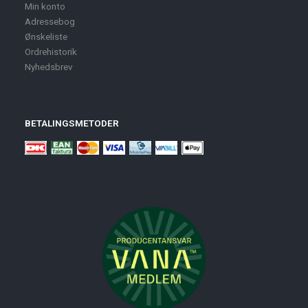
Min konto
Adressebog
Ønskeliste
Ordrehistorik
Nyhedsbrev
BETALINGSMETODER