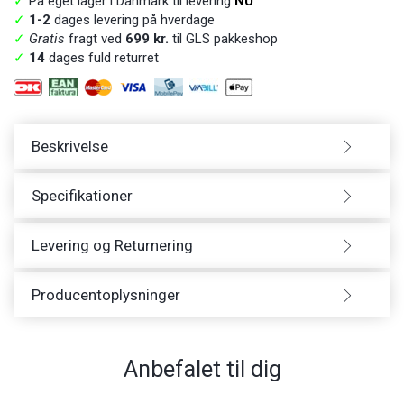
✓
På eget lager i Danmark til levering
NU
✓
1-2
dages levering på hverdage
✓
Gratis
fragt ved
699 kr.
til GLS pakkeshop
✓
14
dages fuld returret
Beskrivelse
Specifikationer
Levering og Returnering
Producentoplysninger
Anbefalet til dig