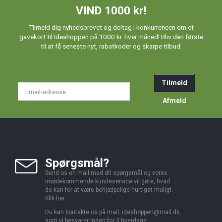
VIND 1000 kr!
Tilmeld dig nyhedsbrevet og deltag i konkurrencen om et
gavekort til Ideshoppen på 1000 kr. hver måned! Bliv den første
til at få seneste nyt, rabatkoder og skarpe tilbud.
Tilmeld
Email-
adresse
Afmeld
Spørgsmål?
Send os en mail med dit spørgsmål og vores
imødekommende kundeservice vil gøre, hvad
de kan for at være behjælpelige hurtigst muligt.
Klik
her
.
Du kan kontakte os på mail:
ideshoppen@mail.dk,
som vi besvarer inden for 3 hverdage.