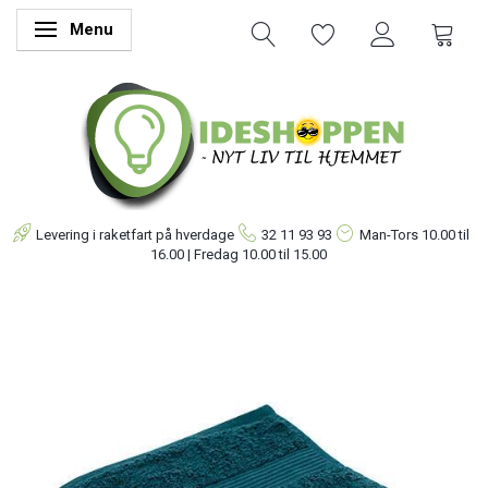
Menu
Skifte navigation
Levering i raketfart på hverdage
32 11 93 93
Man-Tors
10.00 til
16.00 | Fredag 10.00 til 15.00