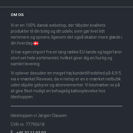
OM OS
Vi er en 100% dansk webshop, der tilbyder kvalitets
produkter til din bolig og dit udeliv, som gør livet lidt
nemmere og sjovere, ligesom det også skaber mere glæde i
din hverdag
Vi har egen import fra en lang række EU-lande og lagerfører
stort set hele sortimentet, hvilket giver dig en hurtig og
samlet levering.
Vi oplever desuden en meget høj kundetilfredshed på 4,9/5
via e-mærket Reviews, da vi netop er en e-mærket netbutik
uden skjulte gebyrer og abonnementer. Vi bestræber os på
at give flest muligt en behagelig købsoplevelse hos
Ideshoppen.
Ideshoppen v/Jørgen Clausen
CVR-nr. 77795618
+45 32 11 93 93