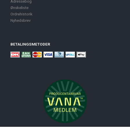
Adressebog
Ønskeliste
Ordrehistorik
Nyhedsbrev
BETALINGSMETODER
Nyheder