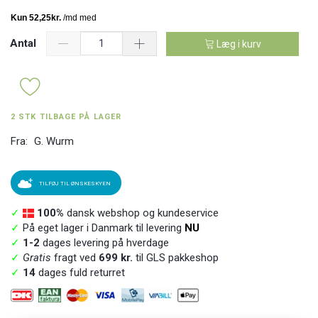
Antal
Læg i kurv
2 STK TILBAGE PÅ LAGER
Fra:
G. Wurm
TILFØJ TIL ØNSKESKYEN
✓
100%
dansk webshop og kundeservice
✓
På eget lager i Danmark til levering
NU
✓
1-2
dages levering på hverdage
✓
Gratis
fragt ved
699 kr.
til GLS pakkeshop
✓
14
dages fuld returret