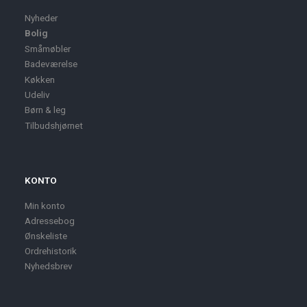
Nyheder
Bolig
Småmøbler
Badeværelse
Køkken
Udeliv
Børn & leg
Tilbudshjørnet
KONTO
Min konto
Adressebog
Ønskeliste
Ordrehistorik
Nyhedsbrev