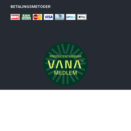
BETALINGSMETODER
Nyheder
Bolig
Småmøbler
Badeværelse
Køkken
Udeliv
Måtter