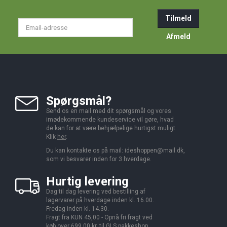
Tilmeld
Email-
adresse
Afmeld
Spørgsmål?
Send os en mail med dit spørgsmål og vores
imødekommende kundeservice vil gøre, hvad
de kan for at være behjælpelige hurtigst muligt.
Klik
her
.
Du kan kontakte os på mail:
ideshoppen@mail.dk,
som vi besvarer inden for 3 hverdage.
Hurtig levering
Dag til dag levering ved bestilling af
lagervarer på hverdage inden kl. 16.00.
Fredag inden kl. 14.30.
Fragt fra KUN 45,00 - Opnå fri fragt ved
køb over 699,00 kr. til GLS pakkeshop