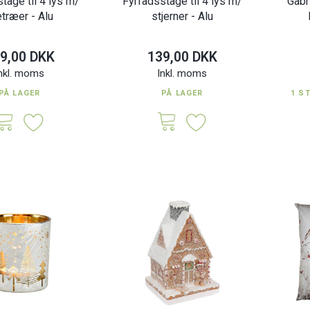
tage til 4 lys m/
Fyrfadsstage til 4 lys m/
Gabr
fnug
Russell - Dørstopper dyr
etræer - Alu
stjerner - Alu
K
349,00 DKK
149,0
Inkl. moms
Inkl. moms
9,00 DKK
139,00 DKK
nkl. moms
Inkl. moms
PÅ LAGER
PÅ LAGER
1 S