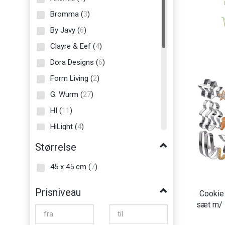
Bromma
(
3
)
By Javy
(
6
)
Clayre & Eef
(
4
)
Dora Designs
(
6
)
Form Living
(
2
)
G. Wurm
(
27
)
HI
(
11
)
HiLight
(
4
)
Home Style Collection
(
5
)
Størrelse
Household Pleasure
(
2
)
45 x 45 cm
(
7
)
Kesper
(
2
)
Prisniveau
Minifeet
(
1
)
Cookie 
sæt m/ 1
Nina Royal
(
1
)
Orion
(
5
)