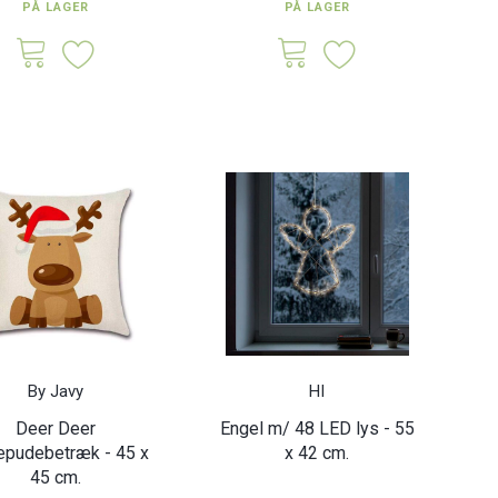
PÅ LAGER
PÅ LAGER
By Javy
HI
Deer Deer
Engel m/ 48 LED lys - 55
epudebetræk - 45 x
x 42 cm.
45 cm.