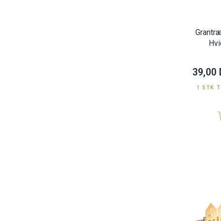
Grantræ
Hvi
39,00
1 STK T