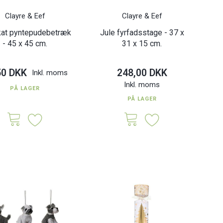
Clayre & Eef
Clayre & Eef
kat pyntepudebetræk
Jule fyrfadsstage - 37 x
- 45 x 45 cm.
31 x 15 cm.
50 DKK
248,00 DKK
Inkl. moms
Inkl. moms
PÅ LAGER
PÅ LAGER