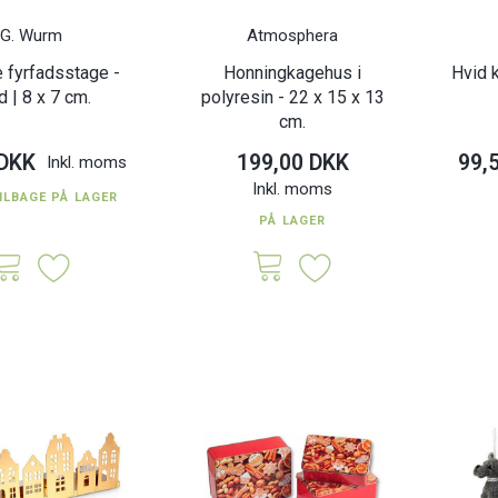
G. Wurm
Atmosphera
 fyrfadsstage -
Honningkagehus i
Hvid 
d | 8 x 7 cm.
polyresin - 22 x 15 x 13
cm.
 DKK
199,00 DKK
99,
Inkl. moms
Inkl. moms
ILBAGE PÅ LAGER
PÅ LAGER