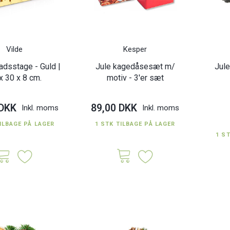
Vilde
Kesper
fadsstage - Guld |
Jule kagedåsesæt m/
Jule
x 30 x 8 cm.
motiv - 3'er sæt
 DKK
89,00 DKK
Inkl. moms
Inkl. moms
ILBAGE PÅ LAGER
1 STK TILBAGE PÅ LAGER
1 S