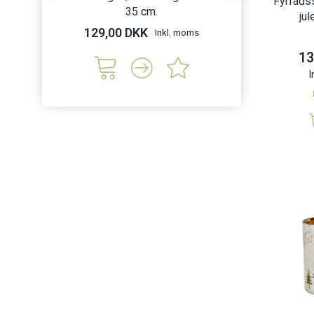
Fyrfadss
35 cm.
Sne
jul
129,00 DKK
119,00 DK
Inkl. moms
13
I