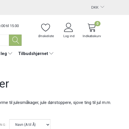
DKK
0
.00 til 15.00
Ønskeliste
Log ind
Indkøbskurv
 leg
Tilbudshjørnet
er
rme til julesmåkager, jule dørstoppere, sjove ting til jul m.m.
ING: