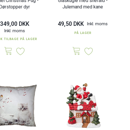
iel Christmas Pug -
Glaskugle med snefald -
stk.
30 x 8 cm.
Dørstopper dyr
Julemand med kane
0 DKK
95,00 DKK
Inkl. moms
Inkl. moms
349,00 DKK
49,50 DKK
Inkl. moms
Inkl. moms
PÅ LAGER
TK TILBAGE PÅ LAGER