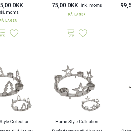
5,00 DKK
75,00 DKK
99,
Inkl. moms
nkl. moms
PÅ LAGER
PÅ LAGER
tyle Collection
Home Style Collection
 47 LED lys -
Snowflake Christmas Jack
Porcelæns