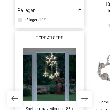
10
Pobra
(
8
)
På lager
I
Puckator
(
2
)
på lager
(
105
)
Silikomart
(
2
)
Vilde
(
8
)
TOPSÆLGERE
Home S
Snefnug m/ vedhæng - 82 x
Lysgardin m/