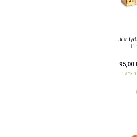
Jule fyr
11 
95,00
1 STK T