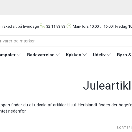
 i raketfart på hverdage
32 11 93 93
Man-Tors
10.00 til 16.00 | Fredag 10
møbler
Badeværelse
Køkken
Udeliv
Børn &
Juleartikl
en finder du et udvalg af artikler til jul. Heriblandt findes der bagefo
ntet nedenfor.
SORTER