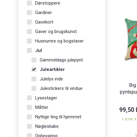
Dørstoppere
Gardiner
Gavekort
Gaver og brugskunst
Husnumre og bogstaver
Jul
Gammeldags julepynt
Juleartikler
Julelys inde
Big
Julestickers til vindue
pyntepu
Lysestager
Måtter
99,50
Nyttige ting til hjemmet
1 STK T
Nøgleskabe
Opbevaring