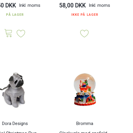
50 DKK
58,00 DKK
Inkl. moms
Inkl. moms
PÅ LAGER
IKKE PÅ LAGER
Dora Designs
Bromma
krus m/ stjerner - 4
Jule fyrfadsstage - Guld | 11 x
Snef