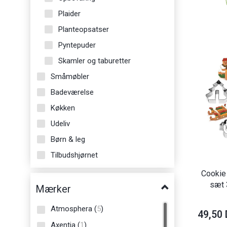
Plaider
Planteopsatser
Pyntepuder
Skamler og taburetter
Småmøbler
Badeværelse
Køkken
Udeliv
Børn & leg
Tilbudshjørnet
Cookie 
sæt 
Mærker
Atmosphera
(
5
)
49,50
Axentia
(
1
)