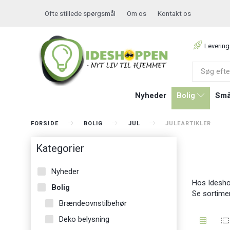
Ofte stillede spørgsmål
Om os
Kontakt os
Levering
Nyheder
Bolig
Små
FORSIDE
BOLIG
JUL
JULEARTIKLER
Kategorier
Nyheder
Hos Ideshopp
Bolig
Se sortime
Brændeovnstilbehør
Deko belysning