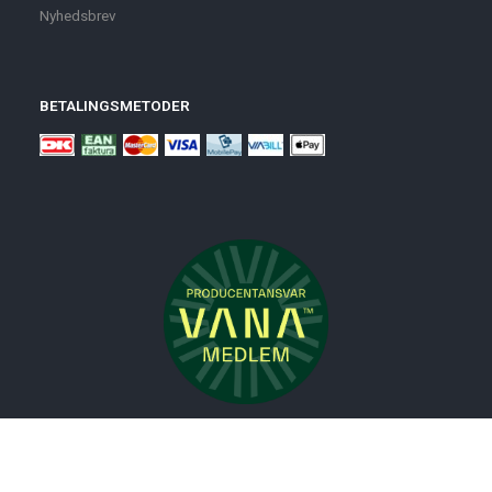
Nyhedsbrev
BETALINGSMETODER
Nyheder
Bolig
Småmøbler