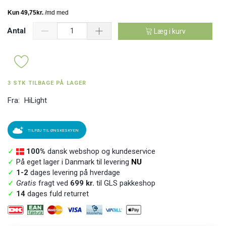
Antal
Læg i kurv
3 STK TILBAGE PÅ LAGER
Fra:
HiLight
TILFØJ TIL ØNSKESKYEN
✓
100%
dansk webshop og kundeservice
✓
På eget lager i Danmark til levering
NU
✓
1-2
dages levering på hverdage
✓
Gratis
fragt ved
699 kr.
til GLS pakkeshop
✓
14
dages fuld returret