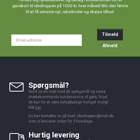
gavekort til Ideshoppen på 1000 kr. hver måned! Bliv den første
til at få seneste nyt, rabatkoder og skarpe tilbud.
Tilmeld
Email-
adresse
Afmeld
Spørgsmål?
Send os en mail med dit spørgsmål og vores
imødekommende kundeservice vil gøre, hvad
de kan for at være behjælpelige hurtigst muligt.
Klik
her
.
Du kan kontakte os på mail:
ideshoppen@mail.dk,
som vi besvarer inden for 3 hverdage.
Hurtig levering