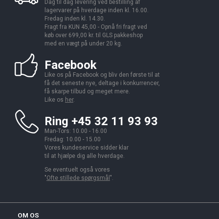
Dag til dag levering ved bestilling af
lagervarer på hverdage inden kl. 16.00.
Fredag inden kl. 14.30.
Fragt fra KUN 45,00 - Opnå fri fragt ved
køb over 699,00 kr. til GLS pakkeshop
med en vægt på under 20 kg.
Facebook
Like os på Facebook og bliv den første til at
få det seneste nye, deltage i konkurrencer,
få skarpe tilbud og meget mere.
Like os
her
.
Ring +45 32 11 93 93
Man-Tors: 10.00 - 16.00
Fredag: 10.00 - 15.00
Vores kundeservice sidder klar
til at hjælpe dig alle hverdage.
Se eventuelt også vores
"
Ofte stillede spørgsmål
".
OM OS