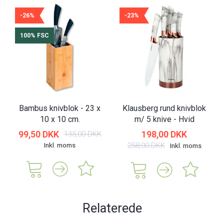
-26%
-23%
100% FSC
Bambus knivblok - 23 x
Klausberg rund knivblok
10 x 10 cm.
m/ 5 knive - Hvid
99,50 DKK
198,00 DKK
135,00 DKK
Inkl. moms
258,00 DKK
Inkl. moms
Relaterede