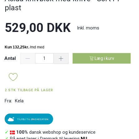
plast
529,00 DKK
Inkl. moms
Antal
Læg i kurv
2 STK TILBAGE PÅ LAGER
Fra:
Kela
TILFØJ TIL ØNSKESKYEN
✓
100%
dansk webshop og kundeservice
✓
På eget lager i Danmark til levering
NU