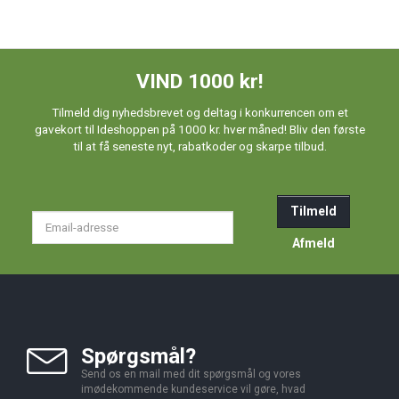
VIND 1000 kr!
Tilmeld dig nyhedsbrevet og deltag i konkurrencen om et
gavekort til Ideshoppen på 1000 kr. hver måned! Bliv den første
til at få seneste nyt, rabatkoder og skarpe tilbud.
Tilmeld
Email-
adresse
Afmeld
Spørgsmål?
Send os en mail med dit spørgsmål og vores
imødekommende kundeservice vil gøre, hvad