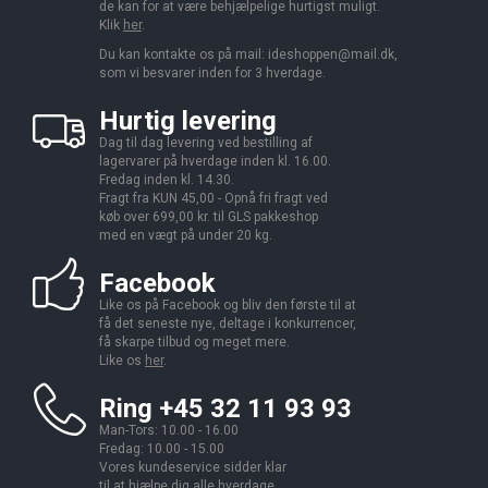
de kan for at være behjælpelige hurtigst muligt.
Klik
her
.
Du kan kontakte os på mail:
ideshoppen@mail.dk,
som vi besvarer inden for 3 hverdage.
Hurtig levering
Dag til dag levering ved bestilling af
lagervarer på hverdage inden kl. 16.00.
Fredag inden kl. 14.30.
Fragt fra KUN 45,00 - Opnå fri fragt ved
køb over 699,00 kr. til GLS pakkeshop
med en vægt på under 20 kg.
Facebook
Like os på Facebook og bliv den første til at
få det seneste nye, deltage i konkurrencer,
få skarpe tilbud og meget mere.
Like os
her
.
Ring +45 32 11 93 93
Man-Tors: 10.00 - 16.00
Fredag: 10.00 - 15.00
Vores kundeservice sidder klar
til at hjælpe dig alle hverdage.