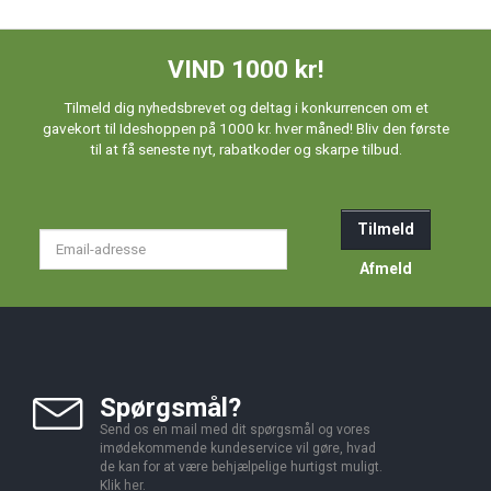
VIND 1000 kr!
Tilmeld dig nyhedsbrevet og deltag i konkurrencen om et
gavekort til Ideshoppen på 1000 kr. hver måned! Bliv den første
til at få seneste nyt, rabatkoder og skarpe tilbud.
Tilmeld
Email-
adresse
Afmeld
Spørgsmål?
Send os en mail med dit spørgsmål og vores
imødekommende kundeservice vil gøre, hvad
de kan for at være behjælpelige hurtigst muligt.
Klik
her
.