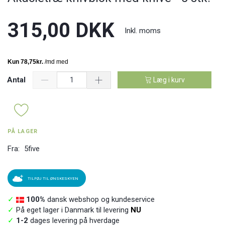
315,00 DKK
Inkl. moms
Antal
Læg i kurv
PÅ LAGER
Fra:
5five
TILFØJ TIL ØNSKESKYEN
✓
100%
dansk webshop og kundeservice
✓
På eget lager i Danmark til levering
NU
✓
1-2
dages levering på hverdage