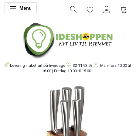
Menu
Skifte navigation
Levering i raketfart på hverdage
32 11 93 93
Man-Tors
10.00 til
16.00 | Fredag 10.00 til 15.00