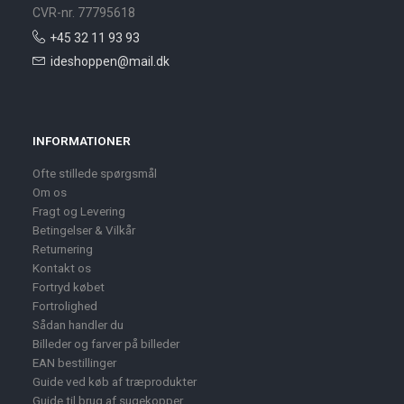
CVR-nr. 77795618
+45 32 11 93 93
ideshoppen@mail.dk
INFORMATIONER
Ofte stillede spørgsmål
Om os
Fragt og Levering
Betingelser & Vilkår
Returnering
Kontakt os
Fortryd købet
Fortrolighed
Sådan handler du
Billeder og farver på billeder
EAN bestillinger
Guide ved køb af træprodukter
Guide til brug af sugekopper