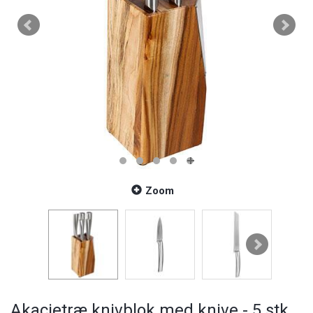
Zoom
Akacietræ knivblok med knive - 5 stk.