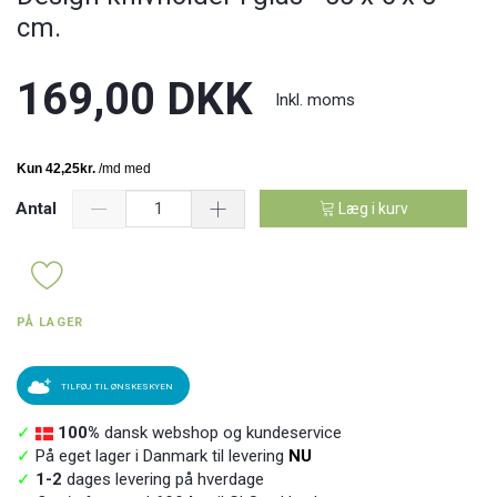
cm.
169,00 DKK
Inkl. moms
Antal
Læg i kurv
PÅ LAGER
TILFØJ TIL ØNSKESKYEN
✓
100%
dansk webshop og kundeservice
✓
På eget lager i Danmark til levering
NU
✓
1-2
dages levering på hverdage