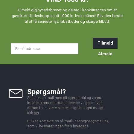
Tilmeld dig nyhedsbrevet og deltag i konkurrencen om et
gavekort til Ideshoppen på 1000 kr. hver måned! Bliv den første
til at få seneste nyt, rabatkoder og skarpe tilbud.
Tilmeld
Email-
adresse
Afmeld
Spørgsmål?
Send os en mail med dit spørgsmål og vores
imødekommende kundeservice vil gøre, hvad
de kan for at være behjælpelige hurtigst muligt.
Klik
her
.
Du kan kontakte os på mail:
ideshoppen@mail.dk,
som vi besvarer inden for 3 hverdage.