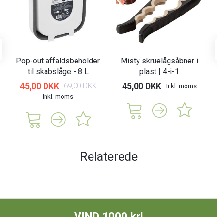
Pop-out affaldsbeholder
Misty skruelågsåbner i
til skabslåge - 8 L
plast | 4-i-1
45,00 DKK
45,00 DKK
69,00 DKK
Inkl. moms
Inkl. moms
Relaterede
VIND 1000 kr!