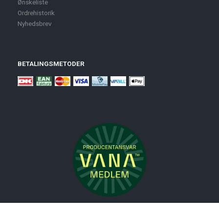
Ønskeliste
Ordrehistorik
Nyhedsbrev
BETALINGSMETODER
Nyheder
Bolig