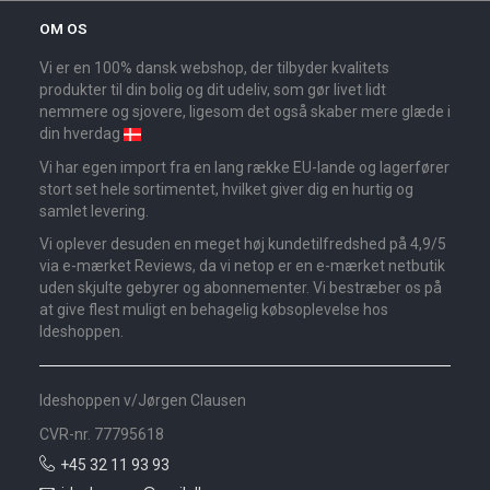
OM OS
Vi er en 100% dansk webshop, der tilbyder kvalitets
produkter til din bolig og dit udeliv, som gør livet lidt
nemmere og sjovere, ligesom det også skaber mere glæde i
din hverdag
Vi har egen import fra en lang række EU-lande og lagerfører
stort set hele sortimentet, hvilket giver dig en hurtig og
samlet levering.
Vi oplever desuden en meget høj kundetilfredshed på 4,9/5
via e-mærket Reviews, da vi netop er en e-mærket netbutik
uden skjulte gebyrer og abonnementer. Vi bestræber os på
at give flest muligt en behagelig købsoplevelse hos
Ideshoppen.
Ideshoppen v/Jørgen Clausen
CVR-nr. 77795618
+45 32 11 93 93