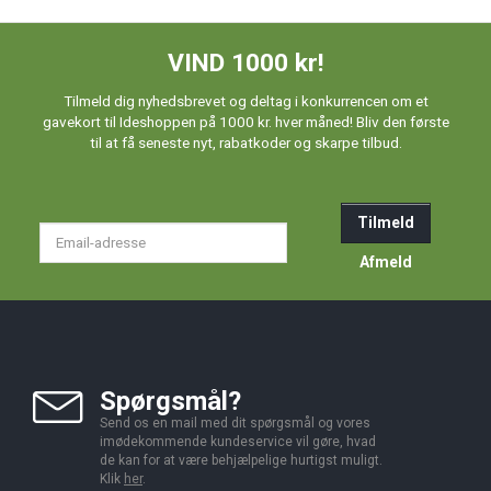
VIND 1000 kr!
Tilmeld dig nyhedsbrevet og deltag i konkurrencen om et
gavekort til Ideshoppen på 1000 kr. hver måned! Bliv den første
til at få seneste nyt, rabatkoder og skarpe tilbud.
Tilmeld
Email-
adresse
Afmeld
Spørgsmål?
Send os en mail med dit spørgsmål og vores
imødekommende kundeservice vil gøre, hvad
de kan for at være behjælpelige hurtigst muligt.
Klik
her
.