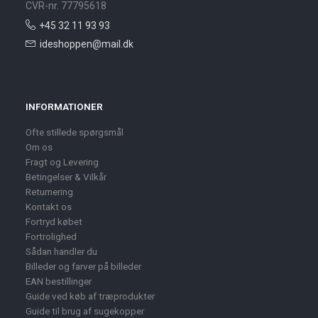
CVR-nr. 77795618
+45 32 11 93 93
ideshoppen@mail.dk
INFORMATIONER
Ofte stillede spørgsmål
Om os
Fragt og Levering
Betingelser & Vilkår
Returnering
Kontakt os
Fortryd købet
Fortrolighed
Sådan handler du
Billeder og farver på billeder
EAN bestillinger
Guide ved køb af træprodukter
Guide til brug af sugekopper