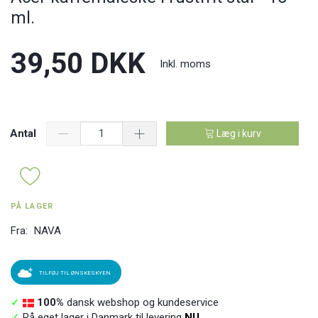
ml.
39,50 DKK
Inkl. moms
Antal
Læg i kurv
PÅ LAGER
Fra:
NAVA
TILFØJ TIL ØNSKESKYEN
✓
100%
dansk webshop og kundeservice
✓
På eget lager i Danmark til levering
NU