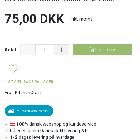
75,00 DKK
Inkl. moms
Antal
Læg i kurv
1 STK TILBAGE PÅ LAGER
Fra:
KitchenCraft
TILFØJ TIL ØNSKESKYEN
✓
100%
dansk webshop og kundeservice
✓
På eget lager i Danmark til levering
NU
✓
1-2
dages levering på hverdage