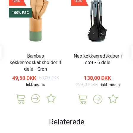
-28%
-40%
100% FSC
Bambus
Neo køkkenredskaber i
køkkenredskabsholder 4
sæt - 6 dele
dele - Grøn
49,50 DKK
138,00 DKK
69,00 DKK
Inkl. moms
229,00 DKK
Inkl. moms
Relaterede