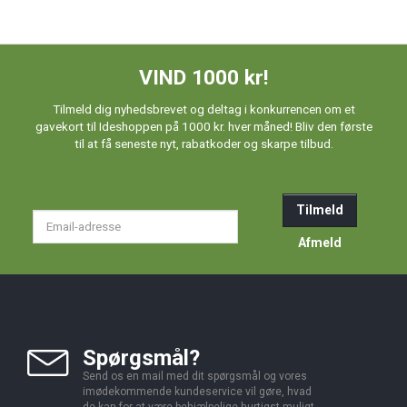
VIND 1000 kr!
Tilmeld dig nyhedsbrevet og deltag i konkurrencen om et
gavekort til Ideshoppen på 1000 kr. hver måned! Bliv den første
til at få seneste nyt, rabatkoder og skarpe tilbud.
Tilmeld
Email-
adresse
Afmeld
Spørgsmål?
Send os en mail med dit spørgsmål og vores
imødekommende kundeservice vil gøre, hvad
de kan for at være behjælpelige hurtigst muligt.