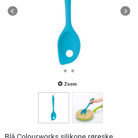
Zoom
Blå Colourworks silikone røreske