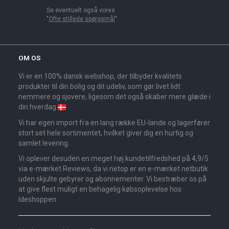
Se eventuelt også vores
"
Ofte stillede spørgsmål
".
OM OS
Vi er en 100% dansk webshop, der tilbyder kvalitets
produkter til din bolig og dit udeliv, som gør livet lidt
nemmere og sjovere, ligesom det også skaber mere glæde i
din hverdag
Vi har egen import fra en lang række EU-lande og lagerfører
stort set hele sortimentet, hvilket giver dig en hurtig og
samlet levering.
Vi oplever desuden en meget høj kundetilfredshed på 4,9/5
via e-mærket Reviews, da vi netop er en e-mærket netbutik
uden skjulte gebyrer og abonnementer. Vi bestræber os på
at give flest muligt en behagelig købsoplevelse hos
Ideshoppen.