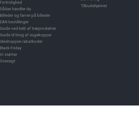
Fortrolighed
Tilbudshjørnet
Sådan handler du
Billeder og farver på billeder
EAN bestillinger
Guide ved køb af træprodukter
Guide til brug af sugekopper
Ideshoppen rabatkoder
Black Friday
Vi støtter
Oversigt