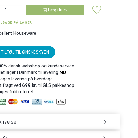
Læg i kurv
ILBAGE PÅ LAGER
cellent Houseware
TILFØJ TIL ØNSKESKYEN
00%
dansk webshop og kundeservice
t lager i Danmark til levering
NU
ages levering på hverdage
s
fragt ved
699 kr.
til GLS pakkeshop
ges fuld returret
rivelse