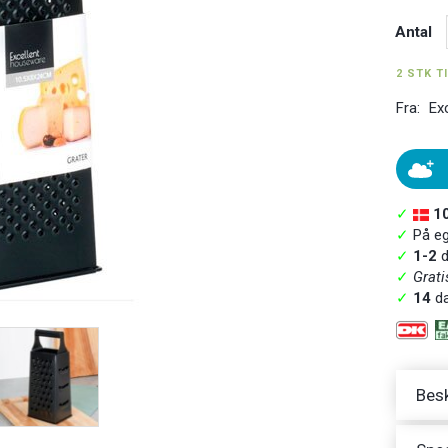
Antal
2 STK T
Fra:
Ex
✓
1
✓
På ege
✓
1-2
d
✓
Grati
✓
14
da
Besk