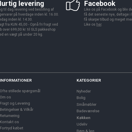
urtig levering
Facebook
g til dag levering ved bestilling af
Like os på Facebook og bliv den
gervarer på hverdage inden kl. 16.00.
få det seneste nye, deltage i
edag inden kl. 14.30.
få skarpe tilbud og meget me
agt fra KUN 45,00 - Opnå fri fragt ved
Like os
her
.
b over 699,00 kr. til GLS pakkeshop
d en vægt på under 20 kg.
INFORMATIONER
KATEGORIER
Ofte stillede spørgsmål
Nyheder
Om os
Bolig
Fragt og Levering
Småmøbler
Betingelser & Vilkår
Badeværelse
Returnering
Køkken
Kontakt os
Udeliv
Fortryd købet
Børn & leg