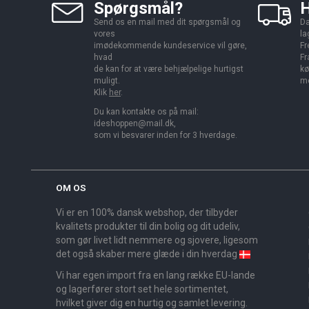
Spørgsmål?
H
Send os en mail med dit spørgsmål og
Da
vores
la
imødekommende kundeservice vil gøre,
Fr
hvad
Fr
de kan for at være behjælpelige hurtigst
kø
muligt.
me
Klik
her
.
Du kan kontakte os på mail:
ideshoppen@mail.dk,
som vi besvarer inden for 3 hverdage.
OM OS
Vi er en 100% dansk webshop, der tilbyder
kvalitets produkter til din bolig og dit udeliv,
som gør livet lidt nemmere og sjovere, ligesom
det også skaber mere glæde i din hverdag
Vi har egen import fra en lang række EU-lande
og lagerfører stort set hele sortimentet,
hvilket giver dig en hurtig og samlet levering.