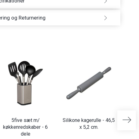
ifikationer
ring og Returnering
5five sæt m/
Silikone kagerulle - 46,5
Kødpre
køkkenredskaber - 6
x 5,2 cm.
dele