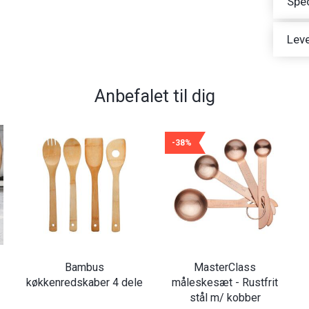
Spec
Leve
Anbefalet til dig
-38%
Bambus
MasterClass
køkkenredskaber 4 dele
måleskesæt - Rustfrit
stål m/ kobber