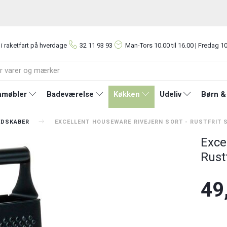
 i raketfart på hverdage
32 11 93 93
Man-Tors
10.00 til 16.00 | Fredag 10
møbler
Badeværelse
Køkken
Udeliv
Børn &
EDSKABER
EXCELLENT HOUSEWARE RIVEJERN SORT - RUSTFRIT 
Exce
Rustf
49