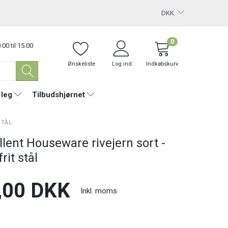
DKK
0
.00 til 15.00
Ønskeliste
Log ind
Indkøbskurv
 leg
Tilbudshjørnet
STÅL
llent Houseware rivejern sort -
rit stål
,00 DKK
Inkl. moms