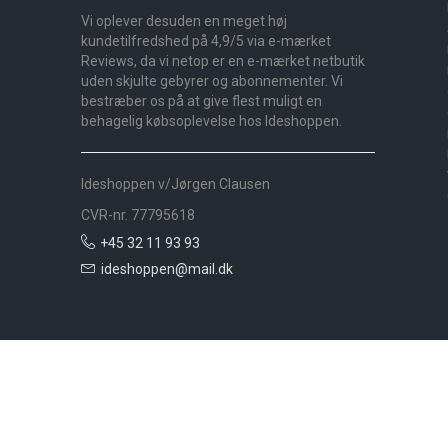
Vi oplever desuden en meget høj
kundetilfredshed på 4,9/5 via e-mærket
Reviews, da vi netop er en e-mærket netbutik
uden skjulte gebyrer og abonnementer. Vi
bestræber os på at give flest muligt en
behagelig købsoplevelse hos Ideshoppen.
Ideshoppen v/Jørgen Clausen
CVR-nr. 77795618
+45 32 11 93 93
ideshoppen@mail.dk
Nyheder
Bolig
Småmøbler
Badeværelse
Køkken