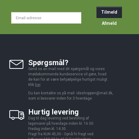
Tilmeld
Email-
adresse
Afmeld
Spørgsmål?
Send os en mail med dit spørgsmål og vores
imødekommende kundeservice vil gøre, hvad
de kan for at være behjælpelige hurtigst muligt.
Klik
her
.
Du kan kontakte os på mail:
ideshoppen@mail.dk,
som vi besvarer inden for 3 hverdage.
Hurtig levering
Dag til dag levering ved bestilling af
lagervarer på hverdage inden kl. 16.00.
Fredag inden kl. 14.30.
Fragt fra KUN 45,00 - Opnå fri fragt ved