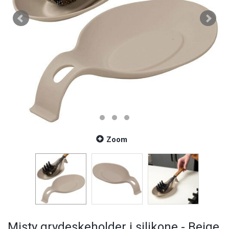
Zoom
Misty grydeskeholder i silikone - Beige