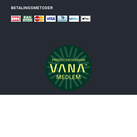
BETALINGSMETODER
Nyheder
Bolig
Småmøbler
Badeværelse
Køkken
Udeliv
Måtter