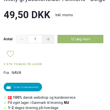
49,50 DKK
Inkl. moms
Antal
Læg i kurv
3 STK TILBAGE PÅ LAGER
Fra:
NAVA
TILFØJ TIL ØNSKESKYEN
✓
100%
dansk webshop og kundeservice
✓
På eget lager i Danmark til levering
NU
✓
1-2
dages levering på hverdage