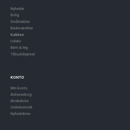
Nyheder
Bolig
Småmøbler
Badeværelse
Køkken
Udeliv
Børn & leg
Tilbudshjørnet
KONTO
Min konto
Adressebog
Ønskeliste
Ordrehistorik
Nyhedsbrev