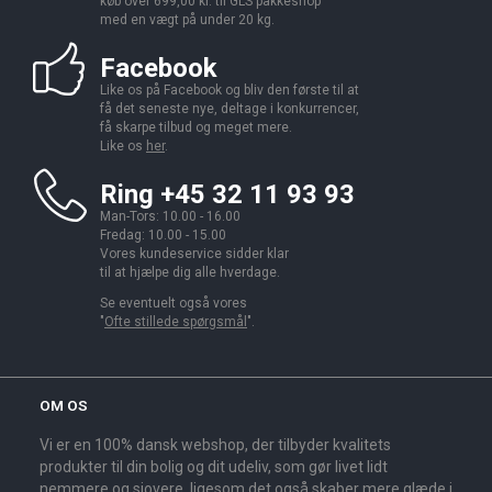
køb over 699,00 kr. til GLS pakkeshop
med en vægt på under 20 kg.
Facebook
Like os på Facebook og bliv den første til at
få det seneste nye, deltage i konkurrencer,
få skarpe tilbud og meget mere.
Like os
her
.
Ring +45 32 11 93 93
Man-Tors: 10.00 - 16.00
Fredag: 10.00 - 15.00
Vores kundeservice sidder klar
til at hjælpe dig alle hverdage.
Se eventuelt også vores
"
Ofte stillede spørgsmål
".
OM OS
Vi er en 100% dansk webshop, der tilbyder kvalitets
produkter til din bolig og dit udeliv, som gør livet lidt
nemmere og sjovere, ligesom det også skaber mere glæde i