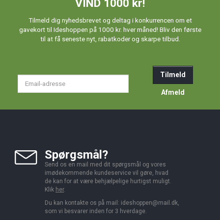
VIND 1000 kr!
Tilmeld dig nyhedsbrevet og deltag i konkurrencen om et
gavekort til Ideshoppen på 1000 kr. hver måned! Bliv den første
til at få seneste nyt, rabatkoder og skarpe tilbud.
Tilmeld
Email-
adresse
Afmeld
Spørgsmål?
Send os en mail med dit spørgsmål og vores
imødekommende kundeservice vil gøre, hvad
de kan for at være behjælpelige hurtigst muligt.
Klik
her
.
Du kan kontakte os på mail:
ideshoppen@mail.dk,
som vi besvarer inden for 3 hverdage.