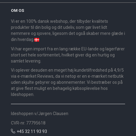
OM OS
Vi er en 100% dansk webshop, der tilbyder kvalitets
produkter til din bolig og dit udeliv, som gør livet lidt
nemmere og sjovere, ligesom det også skaber mere glæde i
din hverdag
Vi har egen import fra en lang række EU-lande og lagerfører
stort set hele sortimentet, hvilket giver dig en hurtig og
samlet levering.
Vi oplever desuden en meget høj kundetilfredshed på 4,9/5
via e-mærket Reviews, da vi netop er en e-mærket netbutik
uden skjulte gebyrer og abonnementer. Vi bestræber os på
at give flest muligt en behagelig købsoplevelse hos
Ideshoppen.
Ideshoppen v/Jørgen Clausen
CVR-nr. 77795618
+45 32 11 93 93