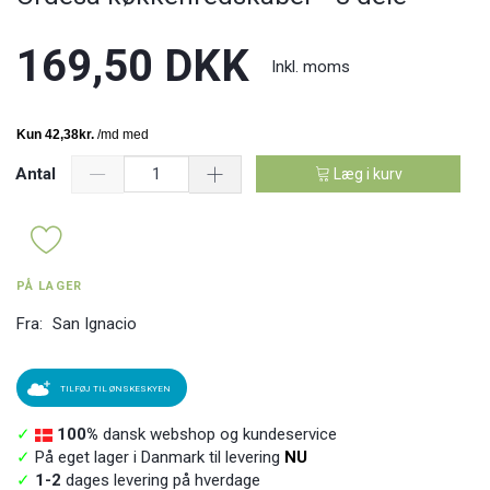
169,50 DKK
Inkl. moms
Antal
Læg i kurv
PÅ LAGER
Fra:
San Ignacio
TILFØJ TIL ØNSKESKYEN
✓
100%
dansk webshop og kundeservice
✓
På eget lager i Danmark til levering
NU
✓
1-2
dages levering på hverdage