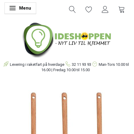
Menu
Skifte navigation
Levering i raketfart på hverdage
32 11 93 93
Man-Tors
10.00 til
16.00 | Fredag 10.00 til 15.00