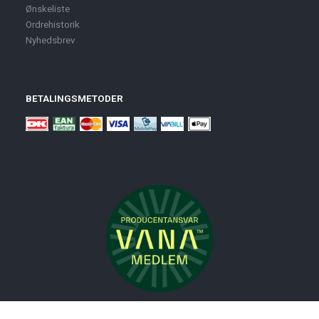
Ønskeliste
Ordrehistorik
Nyhedsbrev
BETALINGSMETODER
Nyheder