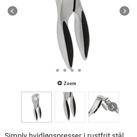
Zoom
Simply hvidløgspresser i rustfrit stål