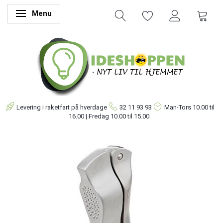
Menu
Skifte navigation
Levering i raketfart på hverdage
32 11 93 93
Man-Tors
10.00 til
16.00 | Fredag 10.00 til 15.00