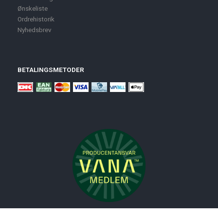
Ønskeliste
Ordrehistorik
Nyhedsbrev
BETALINGSMETODER
Nyheder