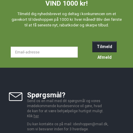
VIND 1000 kr!
Tilmeld dig nyhedsbrevet og deltag i konkurrencen om et
gavekort til Ideshoppen på 1000 kr. hver måned! Bliv den første
til at få seneste nyt, rabatkoder og skarpe tilbud.
Tilmeld
Email-
adresse
Afmeld
Spørgsmål?
Send os en mail med dit spørgsmål og vores
imødekommende kundeservice vil gøre, hvad
de kan for at være behjælpelige hurtigst muligt.
Klik
her
.
Du kan kontakte os på mail:
ideshoppen@mail.dk,
som vi besvarer inden for 3 hverdage.