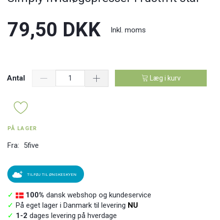
79,50 DKK
Inkl. moms
Antal
Læg i kurv
PÅ LAGER
Fra:
5five
TILFØJ TIL ØNSKESKYEN
✓
100%
dansk webshop og kundeservice
✓
På eget lager i Danmark til levering
NU
✓
1-2
dages levering på hverdage