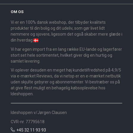
OM OS
Vi er en 100% dansk webshop, der tilbyder kvalitets
produkter til din bolig og dit udeliv, som gør livet lidt
nemmere og sjovere, ligesom det også skaber mere glæde i
din hverdag
Vi har egen import fra en lang række EU-lande og lagerfører
stort set hele sortimentet, hvilket giver dig en hurtig og
samlet levering.
Vi oplever desuden en meget høj kundetilfredshed på 4,9/5
via e-mærket Reviews, da vi netop er en e-mærket netbutik
uden skjulte gebyrer og abonnementer. Vi bestræber os på
at give flest muligt en behagelig købsoplevelse hos
Ideshoppen.
Ideshoppen v/Jørgen Clausen
CVR-nr. 77795618
+45 32 11 93 93