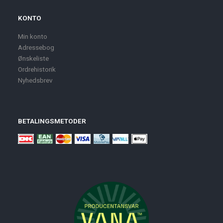
KONTO
Min konto
Adressebog
Ønskeliste
Ordrehistorik
Nyhedsbrev
BETALINGSMETODER