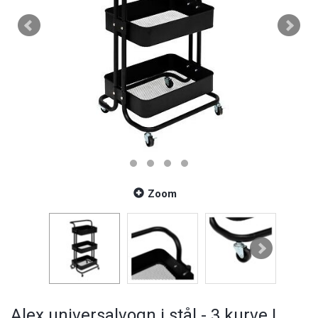
Zoom
Alex universalvogn i stål - 3 kurve |