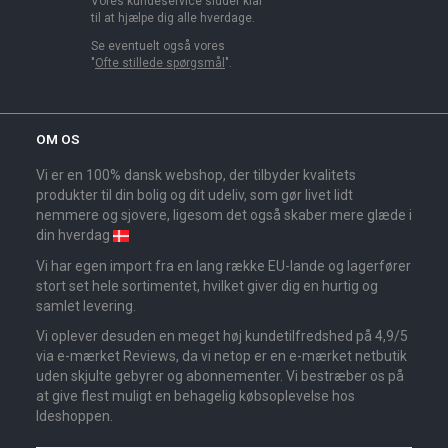
Vores kundeservice sidder klar
til at hjælpe dig alle hverdage.
Se eventuelt også vores
"
Ofte stillede spørgsmål
".
OM OS
Vi er en 100% dansk webshop, der tilbyder kvalitets
produkter til din bolig og dit udeliv, som gør livet lidt
nemmere og sjovere, ligesom det også skaber mere glæde i
din hverdag
Vi har egen import fra en lang række EU-lande og lagerfører
stort set hele sortimentet, hvilket giver dig en hurtig og
samlet levering.
Vi oplever desuden en meget høj kundetilfredshed på 4,9/5
via e-mærket Reviews, da vi netop er en e-mærket netbutik
uden skjulte gebyrer og abonnementer. Vi bestræber os på
at give flest muligt en behagelig købsoplevelse hos
Ideshoppen.