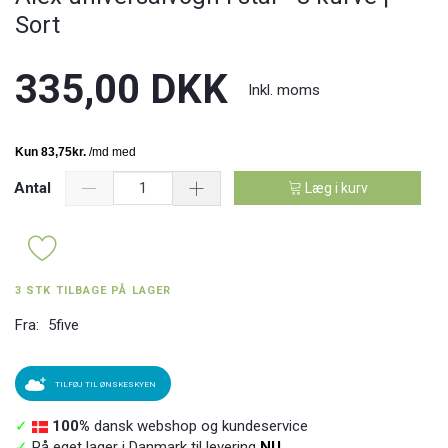
Sort
335,00 DKK
Inkl. moms
Antal
Læg i kurv
3 STK TILBAGE PÅ LAGER
Fra:
5five
TILFØJ TIL ØNSKESKYEN
✓
100%
dansk webshop og kundeservice
✓
På eget lager i Danmark til levering
NU