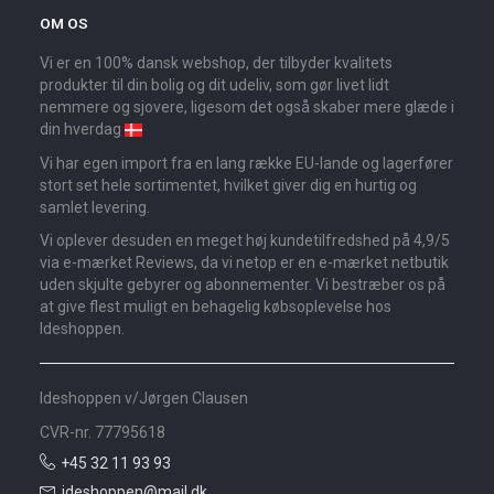
OM OS
Vi er en 100% dansk webshop, der tilbyder kvalitets
produkter til din bolig og dit udeliv, som gør livet lidt
nemmere og sjovere, ligesom det også skaber mere glæde i
din hverdag
Vi har egen import fra en lang række EU-lande og lagerfører
stort set hele sortimentet, hvilket giver dig en hurtig og
samlet levering.
Vi oplever desuden en meget høj kundetilfredshed på 4,9/5
via e-mærket Reviews, da vi netop er en e-mærket netbutik
uden skjulte gebyrer og abonnementer. Vi bestræber os på
at give flest muligt en behagelig købsoplevelse hos
Ideshoppen.
Ideshoppen v/Jørgen Clausen
CVR-nr. 77795618
+45 32 11 93 93
ideshoppen@mail.dk