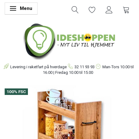
Menu
Skifte navigation
Levering i raketfart på hverdage
32 11 93 93
Man-Tors
10.00 til
16.00 | Fredag 10.00 til 15.00
100% FSC