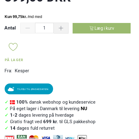
Antal
Læg i kurv
PÅ LAGER
Fra:
Kesper
TILFØJ TIL ØNSKESKYEN
✓
100%
dansk webshop og kundeservice
✓
På eget lager i Danmark til levering
NU
✓
1-2
dages levering på hverdage
✓
Gratis
fragt ved
699 kr.
til GLS pakkeshop
✓
14
dages fuld returret