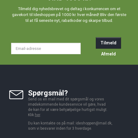
Tilmeld dig nyhedsbrevet og deltag i konkurrencen om et
gavekort til Ideshoppen på 1000 kr. hver måned! Bliv den første
til at få seneste nyt, rabatkoder og skarpe tilbud.
Tilmeld
Email-
adresse
Afmeld
Spørgsmål?
Send os en mail med dit spørgsmål og vores
imødekommende kundeservice vil gøre, hvad
de kan for at være behjælpelige hurtigst muligt.
Klik
her
.
Du kan kontakte os på mail:
ideshoppen@mail.dk,
som vi besvarer inden for 3 hverdage.