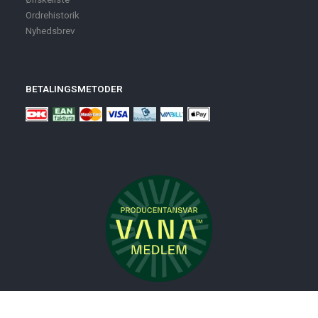
Ordrehistorik
Nyhedsbrev
BETALINGSMETODER
Nyheder
Bolig