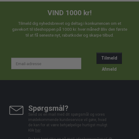
VIND 1000 kr!
Tilmeld dig nyhedsbrevet og deltag i konkurrencen om et
gavekort til Ideshoppen på 1000 kr. hver måned! Bliv den første
til at få seneste nyt, rabatkoder og skarpe tilbud.
Tilmeld
Email-
adresse
Afmeld
Spørgsmål?
Send os en mail med dit spørgsmål og vores
imødekommende kundeservice vil gøre, hvad
de kan for at være behjælpelige hurtigst muligt.
Klik
her
.
Du kan kontakte os på mail:
ideshoppen@mail.dk,