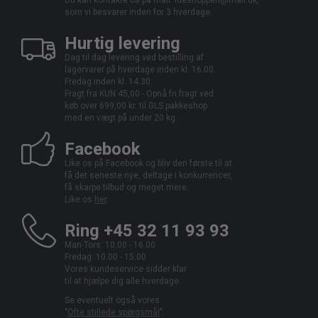
som vi besvarer inden for 3 hverdage.
Hurtig levering
Dag til dag levering ved bestilling af
lagervarer på hverdage inden kl. 16.00.
Fredag inden kl. 14.30.
Fragt fra KUN 45,00 - Opnå fri fragt ved
køb over 699,00 kr. til GLS pakkeshop
med en vægt på under 20 kg.
Facebook
Like os på Facebook og bliv den første til at
få det seneste nye, deltage i konkurrencer,
få skarpe tilbud og meget mere.
Like os
her
.
Ring +45 32 11 93 93
Man-Tors: 10.00 - 16.00
Fredag: 10.00 - 15.00
Vores kundeservice sidder klar
til at hjælpe dig alle hverdage.
Se eventuelt også vores
"
Ofte stillede spørgsmål
".