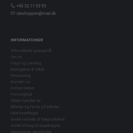
+45 32 11 93 93
ideshoppen@mail.dk
INFORMATIONER
Ofte stillede spørgsmål
Om os
Fragt og Levering
Betingelser & Vilkår
Returnering
Kontakt os
Fortryd købet
Fortrolighed
Sådan handler du
Billeder og farver på billeder
EAN bestillinger
Guide ved køb af træprodukter
Guide til brug af sugekopper
Ideshoppen rabatkoder