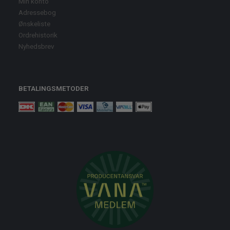
Min konto
Adressebog
Ønskeliste
Ordrehistorik
Nyhedsbrev
BETALINGSMETODER