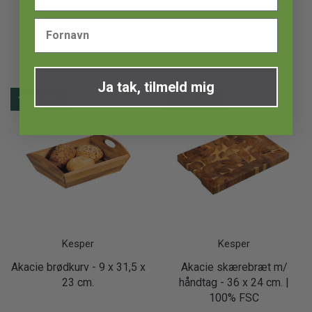
Ja tak, tilmeld mig
100% FSC
100% FSC
Kesper
Kesper
Akacie brødkurv - 9 x 31,5 x
Akacie skærebræt m/
23 cm.
håndtag - 36 x 24 cm. |
100% FSC