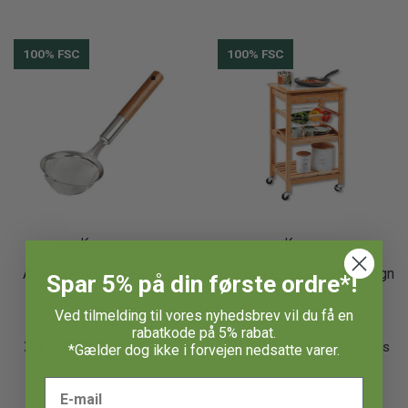
100% FSC
100% FSC
Kesper
Kesper
Acacia Fusion si - 24 cm.
Agnes bambus køkkenvogn
Spar 5% på din første ordre*!
81 x 49 x 38 cm.
Ved tilmelding til vores nyhedsbrev vil du få en
rabatkode på 5% rabat.
35,00 DKK
795,00 DKK
Inkl. moms
Inkl. moms
*Gælder dog ikke i forvejen nedsatte varer.
PÅ LAGER
PÅ LAGER
GRATIS levering!