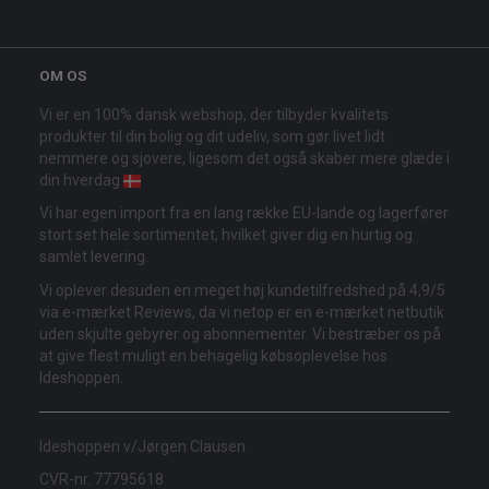
OM OS
Vi er en 100% dansk webshop, der tilbyder kvalitets
produkter til din bolig og dit udeliv, som gør livet lidt
nemmere og sjovere, ligesom det også skaber mere glæde i
din hverdag
Vi har egen import fra en lang række EU-lande og lagerfører
stort set hele sortimentet, hvilket giver dig en hurtig og
samlet levering.
Vi oplever desuden en meget høj kundetilfredshed på 4,9/5
via e-mærket Reviews, da vi netop er en e-mærket netbutik
uden skjulte gebyrer og abonnementer. Vi bestræber os på
at give flest muligt en behagelig købsoplevelse hos
Ideshoppen.
Ideshoppen v/Jørgen Clausen
CVR-nr. 77795618