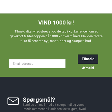
VIND 1000 kr!
Tilmeld dig nyhedsbrevet og deltag i konkurrencen om et
gavekort til Ideshoppen på 1000 kr. hver måned! Bliv den første
til at få seneste nyt, rabatkoder og skarpe tilbud.
Tilmeld
Email-
adresse
Afmeld
Spørgsmål?
Send os en mail med dit spørgsmål og vores
imødekommende kundeservice vil gøre, hvad