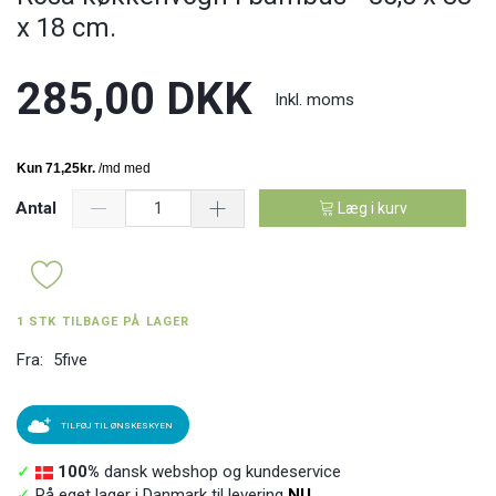
x 18 cm.
285,00 DKK
Inkl. moms
Antal
Læg i kurv
1 STK TILBAGE PÅ LAGER
Fra:
5five
TILFØJ TIL ØNSKESKYEN
✓
100%
dansk webshop og kundeservice
✓
På eget lager i Danmark til levering
NU