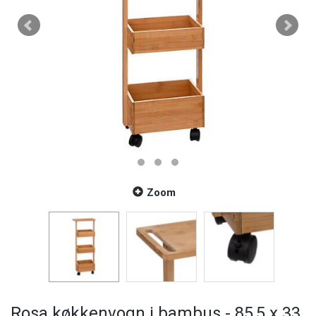
Zoom
Rosa køkkenvogn i bambus - 85,5 x 33