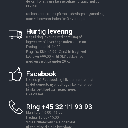
de kan for at være behjælpelige hurtigst muligt.
Klik
her
.
Du kan kontakte os på mail:
ideshoppen@mail.dk,
som vi besvarer inden for 3 hverdage.
Hurtig levering
Dag til dag levering ved bestilling af
lagervarer på hverdage inden kl. 16.00.
Fredag inden kl. 14.30.
Fragt fra KUN 45,00 - Opnå fri fragt ved
køb over 699,00 kr. til GLS pakkeshop
med en vægt på under 20 kg.
Facebook
Like os på Facebook og bliv den første til at
få det seneste nye, deltage i konkurrencer,
få skarpe tilbud og meget mere.
Like os
her
.
Ring +45 32 11 93 93
Man-Tors: 10.00 - 16.00
Fredag: 10.00 - 15.00
Vores kundeservice sidder klar
til at hjælpe dig alle hverdage.