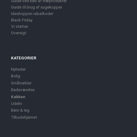
Guide ved køb af træprodukter
Guide til brug af sugekopper
Ideshoppen rabatkoder
Black Friday
Vi støtter
Oversigt
KATEGORIER
Nyheder
Bolig
Småmøbler
Badeværelse
Køkken
Udeliv
Børn & leg
Tilbudshjørnet