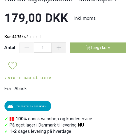
179,00 DKK
Inkl. moms
Antal
Læg i kurv
2 STK TILBAGE PÅ LAGER
Fra:
Abrick
TILFØJ TIL ØNSKESKYEN
✓
100%
dansk webshop og kundeservice
✓
På eget lager i Danmark til levering
NU
✓
1-2
dages levering på hverdage