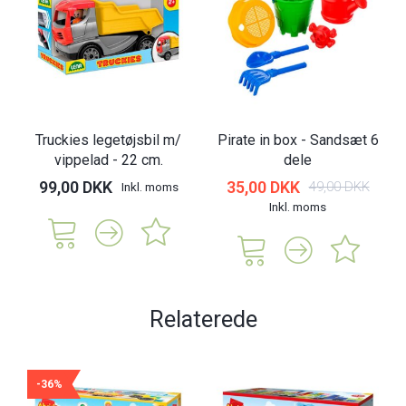
Truckies legetøjsbil m/
Pirate in box - Sandsæt 6
vippelad - 22 cm.
dele
99,00 DKK
35,00 DKK
49,00 DKK
Inkl. moms
Inkl. moms
Relaterede
-36%