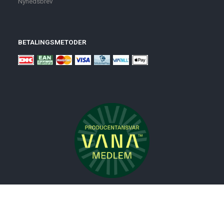
Nyhedsbrev
BETALINGSMETODER
Nyheder
Bolig
Småmøbler
Badeværelse