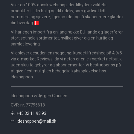
Vi er en 100% dansk webshop, der tilbyder kvalitets
produkter til din bolig og dit udeliv, som gør livet lidt
nemmere og sjovere, ligesom det også skaber mere glæde i
din hverdag
Vi har egen import fra en lang række EU-lande og lagerfører
stort set hele sortimentet, hvilket giver dig en hurtig og
samlet levering.
Vi oplever desuden en meget høj kundetilfredshed på 4,9/5
via e-mærket Reviews, da vi netop er en e-mærket netbutik
uden skjulte gebyrer og abonnementer. Vi bestræber os på
at give flest muligt en behagelig købsoplevelse hos
Ideshoppen.
Ideshoppen v/Jørgen Clausen
CVR-nr. 77795618
+45 32 11 93 93
ideshoppen@mail.dk