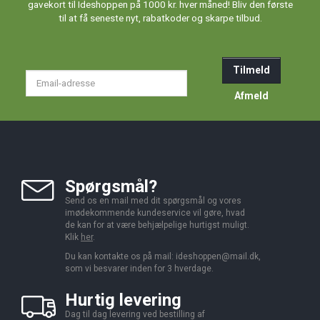
gavekort til Ideshoppen på 1000 kr. hver måned! Bliv den første
til at få seneste nyt, rabatkoder og skarpe tilbud.
Tilmeld
Email-
adresse
Afmeld
Spørgsmål?
Send os en mail med dit spørgsmål og vores
imødekommende kundeservice vil gøre, hvad
de kan for at være behjælpelige hurtigst muligt.
Klik
her
.
Du kan kontakte os på mail:
ideshoppen@mail.dk,
som vi besvarer inden for 3 hverdage.
Hurtig levering
Dag til dag levering ved bestilling af