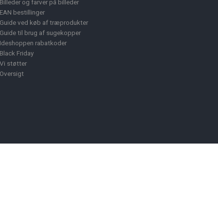
Billeder og farver på billeder
EAN bestillinger
Guide ved køb af træprodukter
Guide til brug af sugekopper
Ideshoppen rabatkoder
Black Friday
Vi støtter
Oversigt