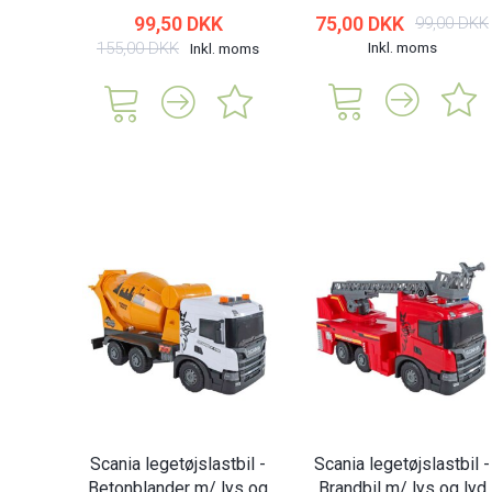
99,50 DKK
75,00 DKK
99,00 DKK
155,00 DKK
Inkl. moms
Inkl. moms
Scania legetøjslastbil -
Scania legetøjslastbil -
Betonblander m/ lys og
Brandbil m/ lys og lyd