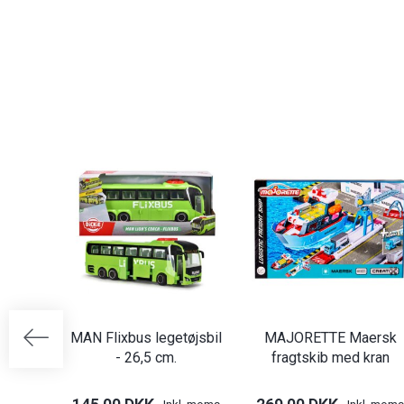
MAN Flixbus legetøjsbil
MAJORETTE Maersk
- 26,5 cm.
fragtskib med kran
Inkl. moms
Inkl. moms