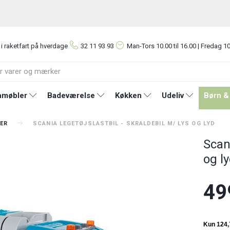
 i raketfart på hverdage
32 11 93 93
Man-Tors
10.00 til 16.00 | Fredag 10
møbler
Badeværelse
Køkken
Udeliv
Børn &
ER
SCANIA LEGETØJSLASTBIL - SKRALDEBIL M/ LYS OG LYD
Scani
og l
49