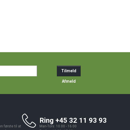
ail-
Tilmeld
resse
Afmeld
Ring +45 32 11 93 93
 første til at
Man-Tors: 10.00 - 16.00