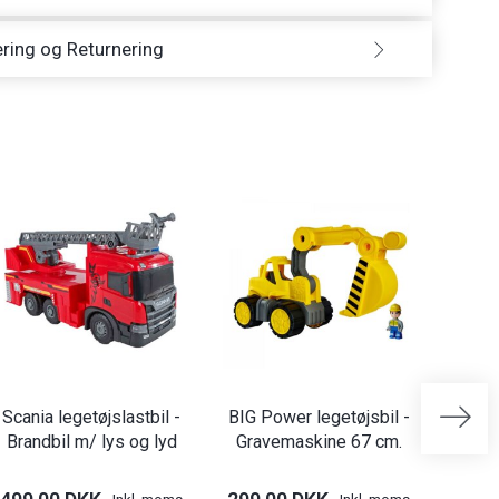
ring og Returnering
-9%
Scania legetøjslastbil -
BIG Power legetøjsbil -
Bur
Brandbil m/ lys og lyd
Gravemaskine 67 cm.
pa
Inkl. moms
Inkl. moms