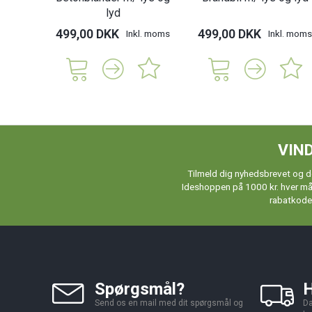
lyd
499,00 DKK
499,00 DKK
Inkl. moms
Inkl. moms
VIND
Tilmeld dig nyhedsbrevet og de
Ideshoppen på 1000 kr. hver måne
rabatkoder
Spørgsmål?
H
Send os en mail med dit spørgsmål og
Da