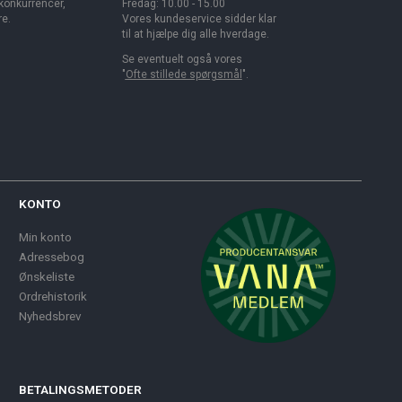
 konkurrencer,
Fredag: 10.00 - 15.00
re.
Vores kundeservice sidder klar
til at hjælpe dig alle hverdage.
Se eventuelt også vores
"
Ofte stillede spørgsmål
".
KONTO
Min konto
Adressebog
Ønskeliste
Ordrehistorik
Nyhedsbrev
BETALINGSMETODER