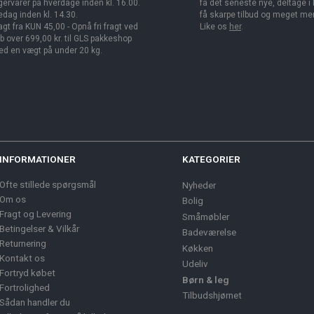
gervarer på hverdage inden kl. 16.00.
få det seneste nye, deltage i
edag inden kl. 14.30.
få skarpe tilbud og meget me
agt fra KUN 45,00 - Opnå fri fragt ved
Like os
her
.
b over 699,00 kr. til GLS pakkeshop
d en vægt på under 20 kg.
INFORMATIONER
KATEGORIER
Ofte stillede spørgsmål
Nyheder
Om os
Bolig
Fragt og Levering
Småmøbler
Betingelser & Vilkår
Badeværelse
Returnering
Køkken
Kontakt os
Udeliv
Fortryd købet
Børn & leg
Fortrolighed
Tilbudshjørnet
Sådan handler du