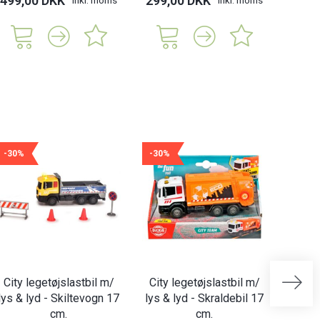
499,00 DKK
299,00 DKK
349,
-30%
-30%
-21%
City legetøjslastbil m/
City legetøjslastbil m/
Edus
lys & lyd - Skiltevogn 17
lys & lyd - Skraldebil 17
put
cm.
cm.