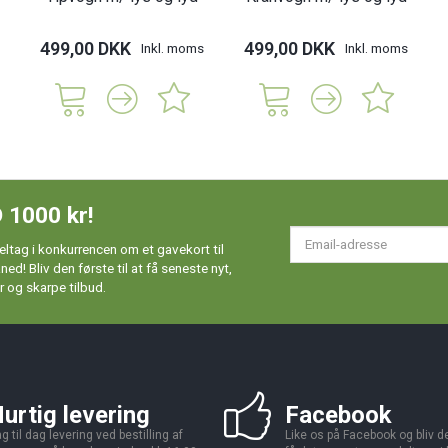
499,00 DKK
499,00 DKK
Inkl. moms
Inkl. moms
 1000 kr!
Em
ltag i konkurrencen om et gavekort til
ad
d! Bliv den første til at få seneste nyt,
 og skarpe tilbud.
urtig levering
Facebook
g til dag levering ved bestilling af
Like os på Facebook og bliv den