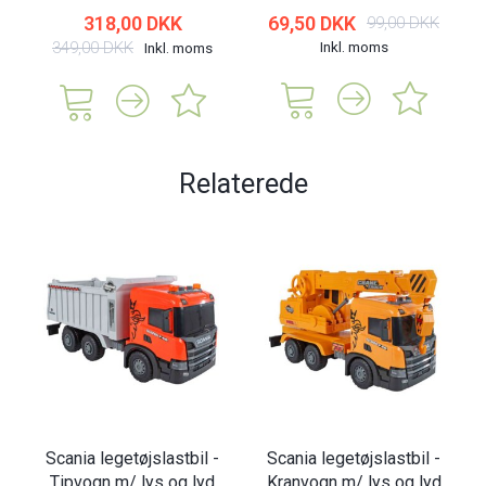
318,00 DKK
69,50 DKK
99,00 DKK
349,00 DKK
Inkl. moms
Inkl. moms
Relaterede
Scania legetøjslastbil -
Scania legetøjslastbil -
Tipvogn m/ lys og lyd
Kranvogn m/ lys og lyd