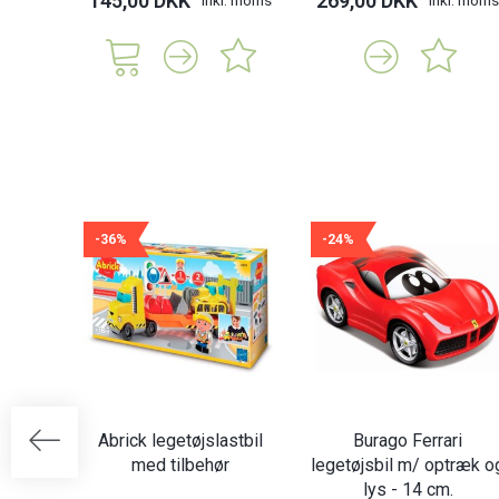
145,00 DKK
269,00 DKK
-36%
-24%
Abrick legetøjslastbil
Burago Ferrari
med tilbehør
legetøjsbil m/ optræk o
lys - 14 cm.