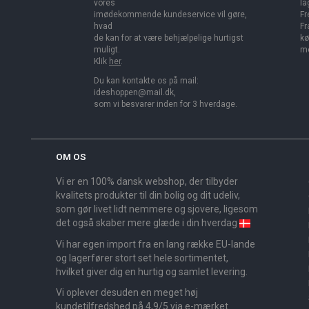
vores
la
imødekommende kundeservice vil gøre,
Fr
hvad
Fr
de kan for at være behjælpelige hurtigst
kø
muligt.
me
Klik
her
.
Du kan kontakte os på mail:
ideshoppen@mail.dk,
som vi besvarer inden for 3 hverdage.
OM OS
Vi er en 100% dansk webshop, der tilbyder
kvalitets produkter til din bolig og dit udeliv,
som gør livet lidt nemmere og sjovere, ligesom
det også skaber mere glæde i din hverdag
Vi har egen import fra en lang række EU-lande
og lagerfører stort set hele sortimentet,
hvilket giver dig en hurtig og samlet levering.
Vi oplever desuden en meget høj
kundetilfredshed på 4,9/5 via e-mærket