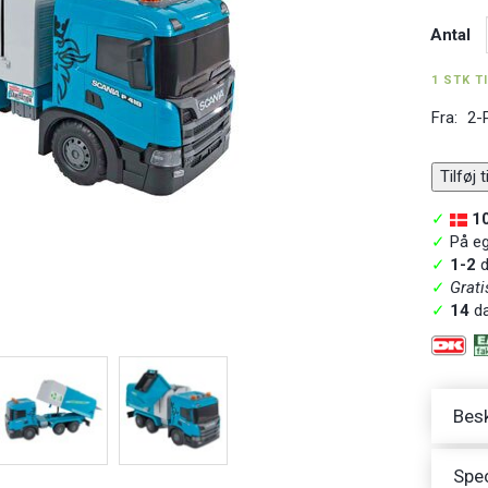
Antal
1 STK T
Fra:
2-
Tilføj 
✓
1
✓
På ege
✓
1-2
d
✓
Grati
✓
14
da
Besk
Spec