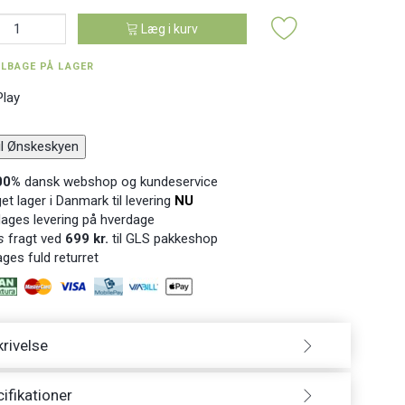
Læg i kurv
ILBAGE PÅ LAGER
Play
til Ønskeskyen
00%
dansk webshop og kundeservice
t lager i Danmark til levering
NU
ages levering på hverdage
s
fragt ved
699 kr.
til GLS pakkeshop
ges fuld returret
rivelse
ifikationer