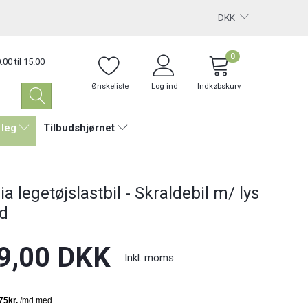
DKK
0
.00 til 15.00
Ønskeliste
Log ind
Indkøbskurv
 leg
Tilbudshjørnet
a legetøjslastbil - Skraldebil m/ lys
yd
9,00 DKK
Inkl. moms