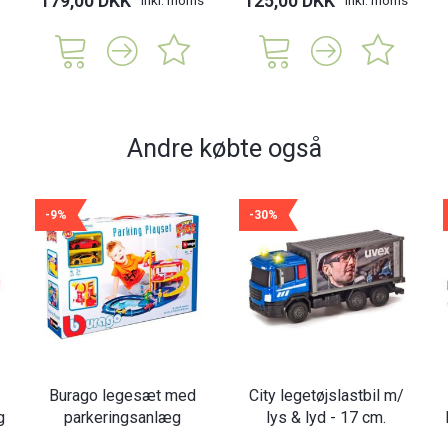
179,00 DKK
125,00 DKK
Andre købte også
-9%
-30%
Burago legesæt med
City legetøjslastbil m/
g
parkeringsanlæg
lys & lyd - 17 cm.