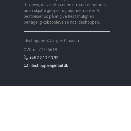
Reviews, da vi netop er en e-mærket netbutik
uden skjulte gebyrer og abonnementer. Vi
bestræber os på at give flest muligt en
behagelig købsoplevelse hos Ideshoppen.
Ideshoppen v/Jørgen Clausen
CVR-nr. 77795618
+45 32 11 93 93
ideshoppen@mail.dk
Nyheder
Bolig
Småmøbler
Badeværelse
Køkken
Udeliv
Måtter