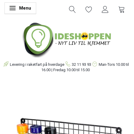
Menu
Skifte navigation
Levering i raketfart på hverdage
32 11 93 93
Man-Tors
10.00 til
16.00 | Fredag 10.00 til 15.00