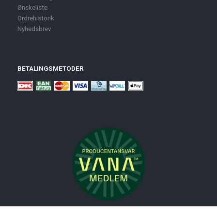
Ønskeliste
Ordrehistorik
Nyhedsbrev
BETALINGSMETODER
Nyheder