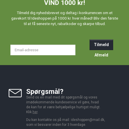
VIND 1000 kr!
Tilmeld dig nyhedsbrevet og deltag i konkurrencen om et
gavekort til Ideshoppen på 1000 kr. hver måned! Bliv den første
til at få seneste nyt, rabatkoder og skarpe tilbud.
Tilmeld
Email-
adresse
Afmeld
Spørgsmål?
Send os en mail med dit spørgsmål og vores
imødekommende kundeservice vil gøre, hvad
de kan for at være behjælpelige hurtigst muligt.
Klik
her
.
Du kan kontakte os på mail:
ideshoppen@mail.dk,
som vi besvarer inden for 3 hverdage.