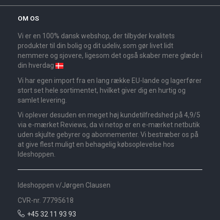
OM OS
Vi er en 100% dansk webshop, der tilbyder kvalitets
produkter til din bolig og dit udeliv, som gør livet lidt
nemmere og sjovere, ligesom det også skaber mere glæde i
din hverdag
Vi har egen import fra en lang række EU-lande og lagerfører
stort set hele sortimentet, hvilket giver dig en hurtig og
samlet levering.
Vi oplever desuden en meget høj kundetilfredshed på 4,9/5
via e-mærket Reviews, da vi netop er en e-mærket netbutik
uden skjulte gebyrer og abonnementer. Vi bestræber os på
at give flest muligt en behagelig købsoplevelse hos
Ideshoppen.
Ideshoppen v/Jørgen Clausen
CVR-nr. 77795618
+45 32 11 93 93