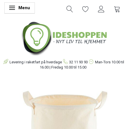
Menu
Skifte navigation
Levering i raketfart på hverdage
32 11 93 93
Man-Tors
10.00 til
16.00 | Fredag 10.00 til 15.00