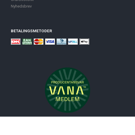
Nyhedsbrev
BETALINGSMETODER
Nyheder
Bolig
Småmøbler