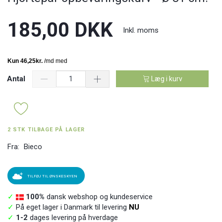
185,00 DKK
Inkl. moms
Antal
Læg i kurv
2 STK TILBAGE PÅ LAGER
Fra:
Bieco
TILFØJ TIL ØNSKESKYEN
✓
100%
dansk webshop og kundeservice
✓
På eget lager i Danmark til levering
NU
✓
1-2
dages levering på hverdage