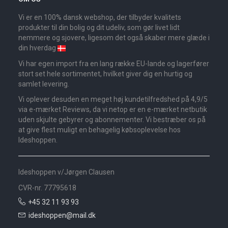
Vi er en 100% dansk webshop, der tilbyder kvalitets
produkter til din bolig og dit udeliv, som gør livet lidt
nemmere og sjovere, ligesom det også skaber mere glæde i
din hverdag
Vi har egen import fra en lang række EU-lande og lagerfører
stort set hele sortimentet, hvilket giver dig en hurtig og
samlet levering.
Vi oplever desuden en meget høj kundetilfredshed på 4,9/5
via e-mærket Reviews, da vi netop er en e-mærket netbutik
uden skjulte gebyrer og abonnementer. Vi bestræber os på
at give flest muligt en behagelig købsoplevelse hos
Ideshoppen.
Ideshoppen v/Jørgen Clausen
CVR-nr. 77795618
+45 32 11 93 93
ideshoppen@mail.dk