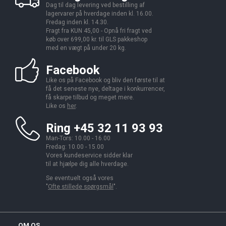
Dag til dag levering ved bestilling af
lagervarer på hverdage inden kl. 16.00.
Fredag inden kl. 14.30.
Fragt fra KUN 45,00 - Opnå fri fragt ved
køb over 699,00 kr. til GLS pakkeshop
med en vægt på under 20 kg.
Facebook
Like os på Facebook og bliv den første til at
få det seneste nye, deltage i konkurrencer,
få skarpe tilbud og meget mere.
Like os
her
.
Ring +45 32 11 93 93
Man-Tors: 10.00 - 16.00
Fredag: 10.00 - 15.00
Vores kundeservice sidder klar
til at hjælpe dig alle hverdage.
Se eventuelt også vores
"
Ofte stillede spørgsmål
".
OM OS