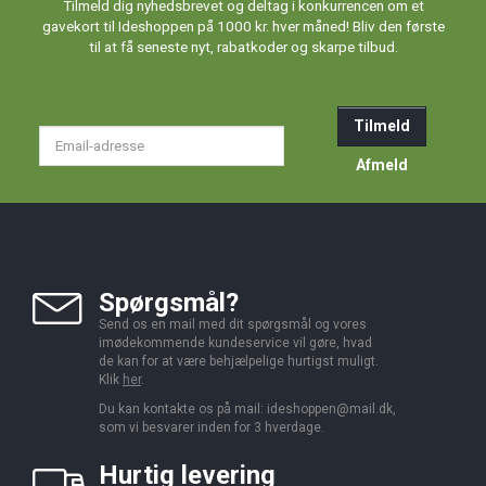
Tilmeld dig nyhedsbrevet og deltag i konkurrencen om et
gavekort til Ideshoppen på 1000 kr. hver måned! Bliv den første
til at få seneste nyt, rabatkoder og skarpe tilbud.
Tilmeld
Email-
adresse
Afmeld
Spørgsmål?
Send os en mail med dit spørgsmål og vores
imødekommende kundeservice vil gøre, hvad
de kan for at være behjælpelige hurtigst muligt.
Klik
her
.
Du kan kontakte os på mail:
ideshoppen@mail.dk,
som vi besvarer inden for 3 hverdage.
Hurtig levering