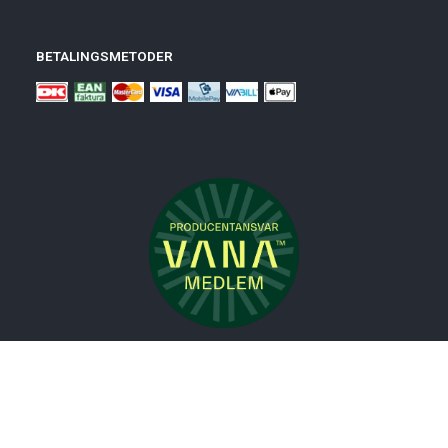
BETALINGSMETODER
Nyheder
Bolig
Småmøbler
Badeværelse
Køkken