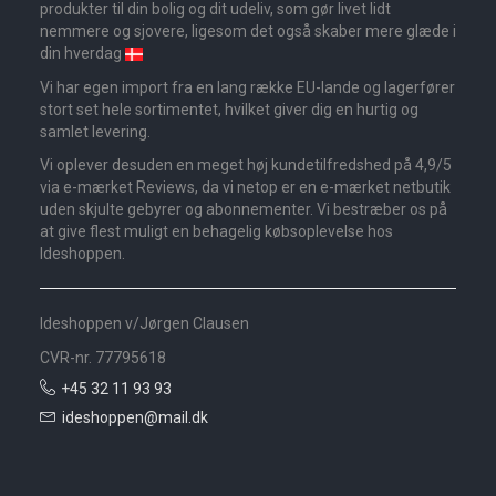
produkter til din bolig og dit udeliv, som gør livet lidt
nemmere og sjovere, ligesom det også skaber mere glæde i
din hverdag
Vi har egen import fra en lang række EU-lande og lagerfører
stort set hele sortimentet, hvilket giver dig en hurtig og
samlet levering.
Vi oplever desuden en meget høj kundetilfredshed på 4,9/5
via e-mærket Reviews, da vi netop er en e-mærket netbutik
uden skjulte gebyrer og abonnementer. Vi bestræber os på
at give flest muligt en behagelig købsoplevelse hos
Ideshoppen.
Ideshoppen v/Jørgen Clausen
CVR-nr. 77795618
+45 32 11 93 93
ideshoppen@mail.dk