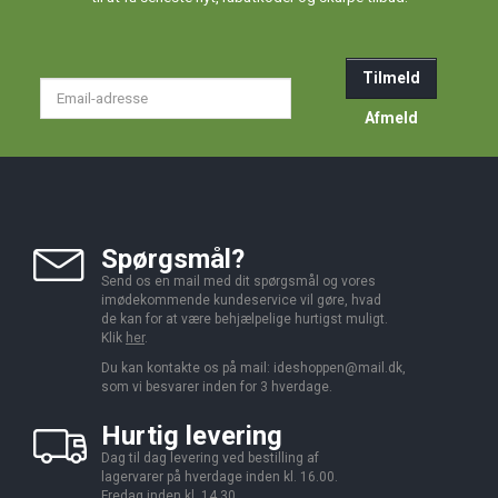
Tilmeld
Email-
adresse
Afmeld
Spørgsmål?
Send os en mail med dit spørgsmål og vores
imødekommende kundeservice vil gøre, hvad
de kan for at være behjælpelige hurtigst muligt.
Klik
her
.
Du kan kontakte os på mail:
ideshoppen@mail.dk,
som vi besvarer inden for 3 hverdage.
Hurtig levering
Dag til dag levering ved bestilling af
lagervarer på hverdage inden kl. 16.00.
Fredag inden kl. 14.30.