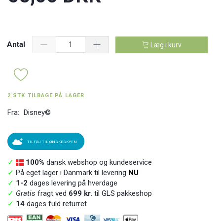
Antal
Læg i kurv
2 STK TILBAGE PÅ LAGER
Fra:
Disney©
TILFØJ TIL ØNSKESKYEN
✓
100%
dansk webshop og kundeservice
✓
På eget lager i Danmark til levering
NU
✓
1-2
dages levering på hverdage
✓
Gratis
fragt ved
699 kr.
til GLS pakkeshop
✓
14
dages fuld returret