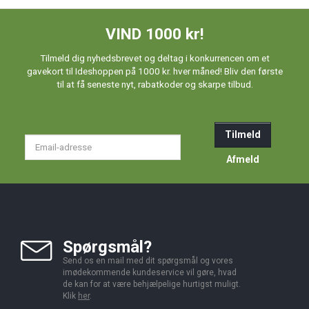
VIND 1000 kr!
Tilmeld dig nyhedsbrevet og deltag i konkurrencen om et
gavekort til Ideshoppen på 1000 kr. hver måned! Bliv den første
til at få seneste nyt, rabatkoder og skarpe tilbud.
Tilmeld
Email-
adresse
Afmeld
Spørgsmål?
Send os en mail med dit spørgsmål og vores
imødekommende kundeservice vil gøre, hvad
de kan for at være behjælpelige hurtigst muligt.
Klik
her
.