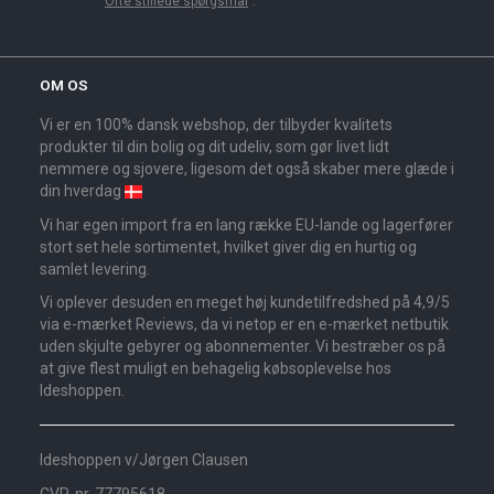
"
Ofte stillede spørgsmål
".
OM OS
Vi er en 100% dansk webshop, der tilbyder kvalitets
produkter til din bolig og dit udeliv, som gør livet lidt
nemmere og sjovere, ligesom det også skaber mere glæde i
din hverdag
Vi har egen import fra en lang række EU-lande og lagerfører
stort set hele sortimentet, hvilket giver dig en hurtig og
samlet levering.
Vi oplever desuden en meget høj kundetilfredshed på 4,9/5
via e-mærket Reviews, da vi netop er en e-mærket netbutik
uden skjulte gebyrer og abonnementer. Vi bestræber os på
at give flest muligt en behagelig købsoplevelse hos
Ideshoppen.
Ideshoppen v/Jørgen Clausen
CVR-nr. 77795618