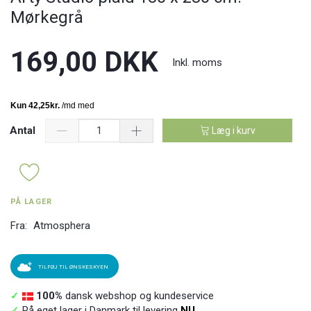
Mørkegrå
169,00 DKK
Inkl. moms
Antal
Læg i kurv
PÅ LAGER
Fra:
Atmosphera
TILFØJ TIL ØNSKESKYEN
✓
100%
dansk webshop og kundeservice
✓
På eget lager i Danmark til levering
NU