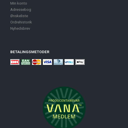
Min konto
Adressebog
Ønskeliste
Ordrehistorik
Nyhedsbrev
BETALINGSMETODER