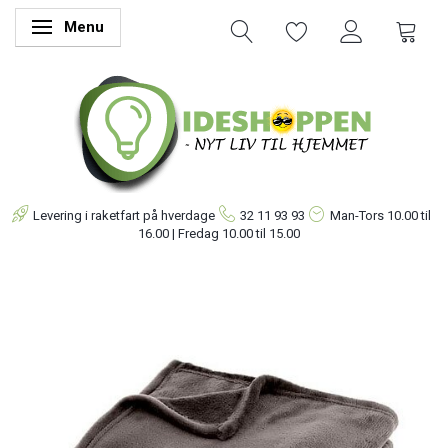
Menu
Skifte navigation
Levering i raketfart på hverdage
32 11 93 93
Man-Tors
10.00 til
16.00 | Fredag 10.00 til 15.00