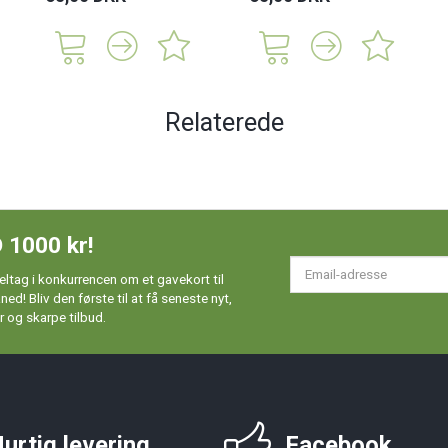
Relaterede
 1000 kr!
Em
ltag i konkurrencen om et gavekort til
ad
d! Bliv den første til at få seneste nyt,
 og skarpe tilbud.
urtig levering
Facebook