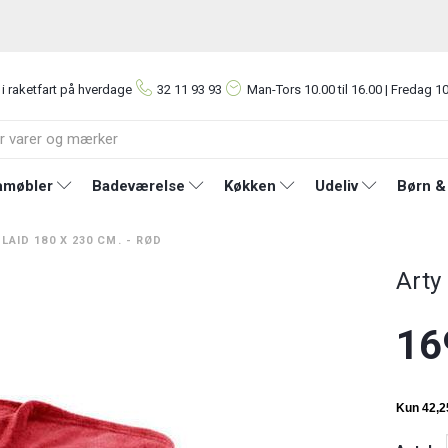
 i raketfart på hverdage
32 11 93 93
Man-Tors
10.00 til 16.00 | Fredag 10
møbler
Badeværelse
Køkken
Udeliv
Børn &
LAID 180 X 230 CM. - RØD
Arty
16