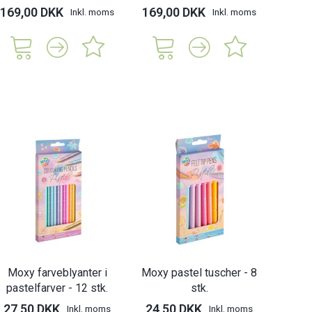
169,00 DKK
169,00 DKK
169,
Inkl. moms
Inkl. moms
Moxy farveblyanter i
Moxy pastel tuscher - 8
pastelfarver - 12 stk.
stk.
27,50 DKK
24,50 DKK
Inkl. moms
Inkl. moms