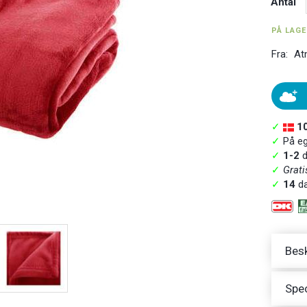
Antal
PÅ LAG
Fra:
At
✓
1
✓
På ege
✓
1-2
d
✓
Grati
✓
14
da
Besk
Spec