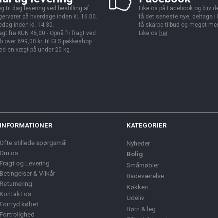
g til dag levering ved bestilling af
Like os på Facebook og bliv den
gervarer på hverdage inden kl. 16.00.
få det seneste nye, deltage i
edag inden kl. 14.30.
få skarpe tilbud og meget me
agt fra KUN 45,00 - Opnå fri fragt ved
Like os
her
.
b over 699,00 kr. til GLS pakkeshop
d en vægt på under 20 kg.
INFORMATIONER
KATEGORIER
Ofte stillede spørgsmål
Nyheder
Om os
Bolig
Fragt og Levering
Småmøbler
Betingelser & Vilkår
Badeværelse
Returnering
Køkken
Kontakt os
Udeliv
Fortryd købet
Børn & leg
Fortrolighed