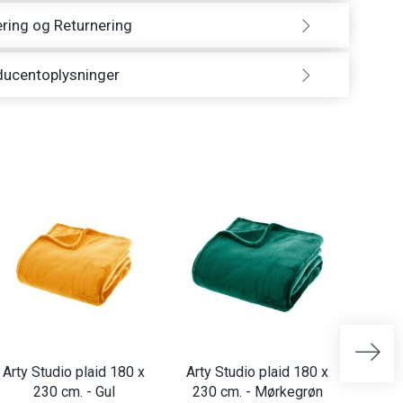
ring og Returnering
ducentoplysninger
Arty Studio plaid 180 x
Arty Studio plaid 180 x
Arty 
230 cm. - Gul
230 cm. - Mørkegrøn
230