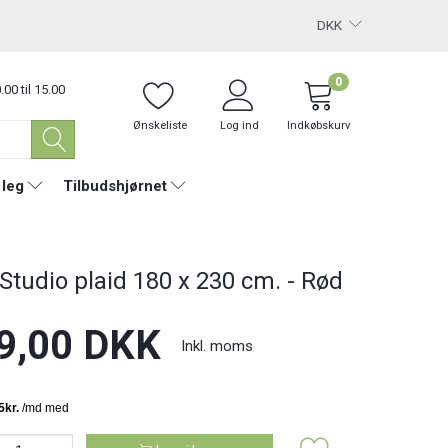
DKK
0
.00 til 15.00
Ønskeliste
Log ind
Indkøbskurv
 leg
Tilbudshjørnet
 Studio plaid 180 x 230 cm. - Rød
9,00 DKK
Inkl. moms