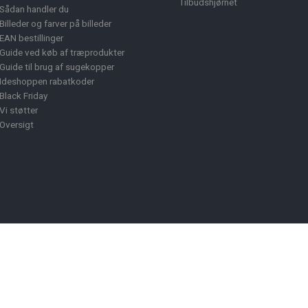
Tilbudshjørnet
Sådan handler du
Billeder og farver på billeder
EAN bestillinger
Guide ved køb af træprodukter
Guide til brug af sugekopper
Ideshoppen rabatkoder
Black Friday
Vi støtter
Oversigt