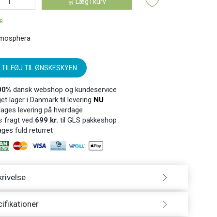
Læg i kurv
ER
mosphera
TILFØJ TIL ØNSKESKYEN
00%
dansk webshop og kundeservice
t lager i Danmark til levering
NU
ages levering på hverdage
s
fragt ved
699 kr.
til GLS pakkeshop
ges fuld returret
rivelse
ifikationer