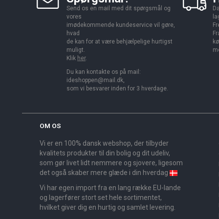
Send os en mail med dit spørgsmål og
Da
vores
la
imødekommende kundeservice vil gøre,
Fr
hvad
Fr
de kan for at være behjælpelige hurtigst
kø
muligt.
me
Klik
her
.
Du kan kontakte os på mail:
ideshoppen@mail.dk,
som vi besvarer inden for 3 hverdage.
OM OS
Vi er en 100% dansk webshop, der tilbyder
kvalitets produkter til din bolig og dit udeliv,
som gør livet lidt nemmere og sjovere, ligesom
det også skaber mere glæde i din hverdag
Vi har egen import fra en lang række EU-lande
og lagerfører stort set hele sortimentet,
hvilket giver dig en hurtig og samlet levering.