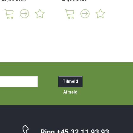
ail-
Tilmeld
resse
Afmeld
Ring +45 32 11 93 93