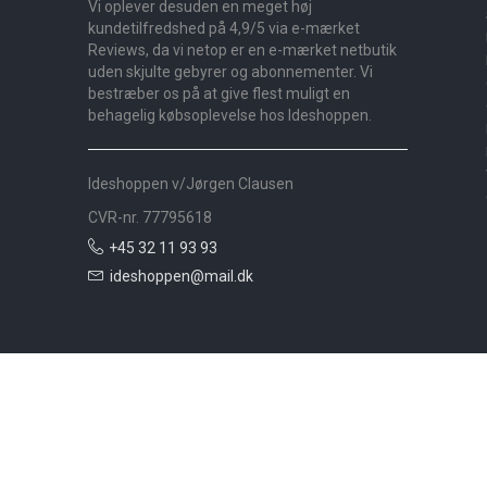
Vi oplever desuden en meget høj
kundetilfredshed på 4,9/5 via e-mærket
Reviews, da vi netop er en e-mærket netbutik
uden skjulte gebyrer og abonnementer. Vi
bestræber os på at give flest muligt en
behagelig købsoplevelse hos Ideshoppen.
Ideshoppen v/Jørgen Clausen
CVR-nr. 77795618
+45 32 11 93 93
ideshoppen@mail.dk
Nyheder
Bolig
Småmøbler
Badeværelse
Køkken
Udeliv