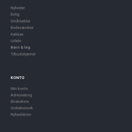
Nyheder
Bolig
Småmøbler
Badeværelse
Køkken
Udeliv
Børn & leg
Tilbudshjørnet
KONTO
Min konto
Adressebog
Ønskeliste
Ordrehistorik
Nyhedsbrev