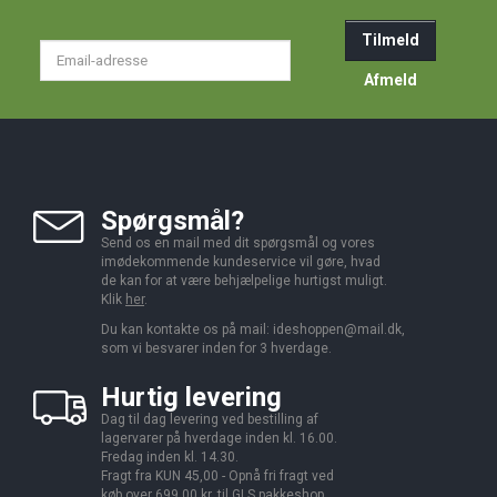
Tilmeld
Email-
adresse
Afmeld
Spørgsmål?
Send os en mail med dit spørgsmål og vores
imødekommende kundeservice vil gøre, hvad
de kan for at være behjælpelige hurtigst muligt.
Klik
her
.
Du kan kontakte os på mail:
ideshoppen@mail.dk,
som vi besvarer inden for 3 hverdage.
Hurtig levering
Dag til dag levering ved bestilling af
lagervarer på hverdage inden kl. 16.00.
Fredag inden kl. 14.30.
Fragt fra KUN 45,00 - Opnå fri fragt ved
køb over 699,00 kr. til GLS pakkeshop