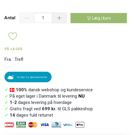
Antal
Læg i kurv
PÅ LAGER
Fra:
Trefl
TILFØJ TIL ØNSKESKYEN
✓
100%
dansk webshop og kundeservice
✓
På eget lager i Danmark til levering
NU
✓
1-2
dages levering på hverdage
✓
Gratis
fragt ved
699 kr.
til GLS pakkeshop
✓
14
dages fuld returret