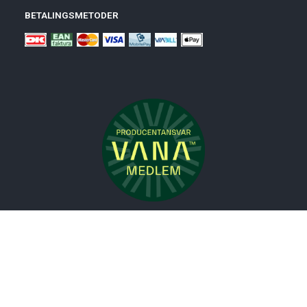
BETALINGSMETODER
Nyheder
Bolig
Småmøbler
Badeværelse
Køkken
Udeliv
Måtter