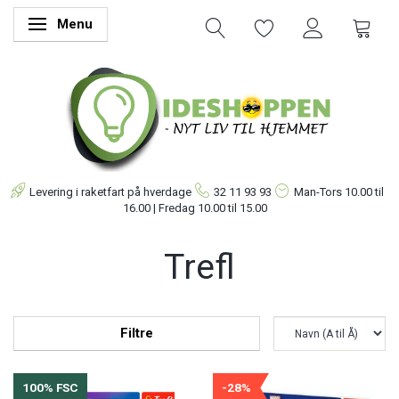
Menu
Skifte navigation
Levering i raketfart på hverdage
32 11 93 93
Man-Tors
10.00 til
16.00 | Fredag 10.00 til 15.00
Trefl
Filtre
100% FSC
-28%