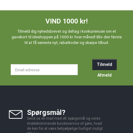
VIND 1000 kr!
Tilmeld dig nyhedsbrevet og deltag i konkurrencen om et
gavekort til Ideshoppen på 1000 kr. hver måned! Bliv den første
til at få seneste nyt, rabatkoder og skarpe tilbud.
Tilmeld
Email-
adresse
Afmeld
Spørgsmål?
Send os en mail med dit spørgsmål og vores
imødekommende kundeservice vil gøre, hvad
de kan for at være behjælpelige hurtigst muligt.