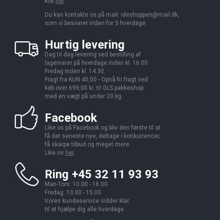
Klik
her
.
Du kan kontakte os på mail:
ideshoppen@mail.dk,
som vi besvarer inden for 3 hverdage.
Hurtig levering
Dag til dag levering ved bestilling af
lagervarer på hverdage inden kl. 16.00.
Fredag inden kl. 14.30.
Fragt fra KUN 45,00 - Opnå fri fragt ved
køb over 699,00 kr. til GLS pakkeshop
med en vægt på under 20 kg.
Facebook
Like os på Facebook og bliv den første til at
få det seneste nye, deltage i konkurrencer,
få skarpe tilbud og meget mere.
Like os
her
.
Ring +45 32 11 93 93
Man-Tors: 10.00 - 16.00
Fredag: 10.00 - 15.00
Vores kundeservice sidder klar
til at hjælpe dig alle hverdage.