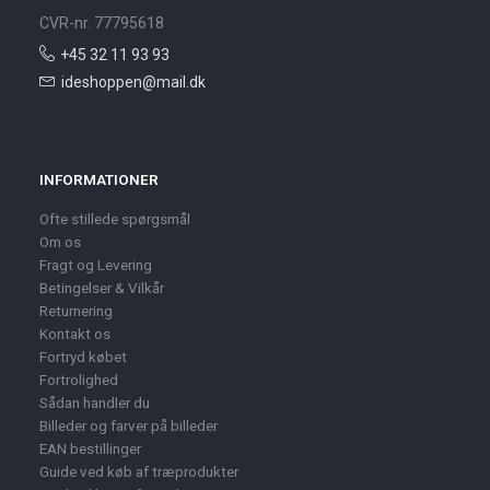
CVR-nr. 77795618
+45 32 11 93 93
ideshoppen@mail.dk
INFORMATIONER
Ofte stillede spørgsmål
Om os
Fragt og Levering
Betingelser & Vilkår
Returnering
Kontakt os
Fortryd købet
Fortrolighed
Sådan handler du
Billeder og farver på billeder
EAN bestillinger
Guide ved køb af træprodukter