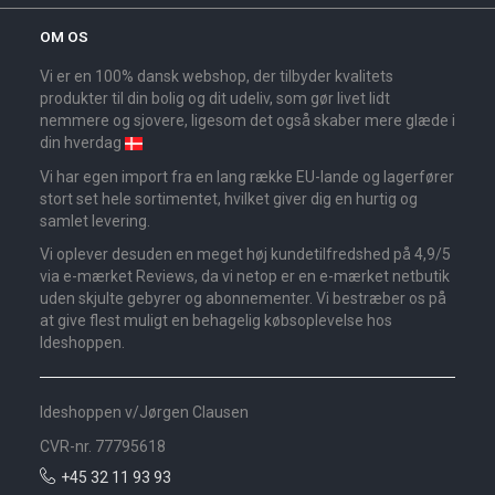
OM OS
Vi er en 100% dansk webshop, der tilbyder kvalitets
produkter til din bolig og dit udeliv, som gør livet lidt
nemmere og sjovere, ligesom det også skaber mere glæde i
din hverdag
Vi har egen import fra en lang række EU-lande og lagerfører
stort set hele sortimentet, hvilket giver dig en hurtig og
samlet levering.
Vi oplever desuden en meget høj kundetilfredshed på 4,9/5
via e-mærket Reviews, da vi netop er en e-mærket netbutik
uden skjulte gebyrer og abonnementer. Vi bestræber os på
at give flest muligt en behagelig købsoplevelse hos
Ideshoppen.
Ideshoppen v/Jørgen Clausen
CVR-nr. 77795618
+45 32 11 93 93