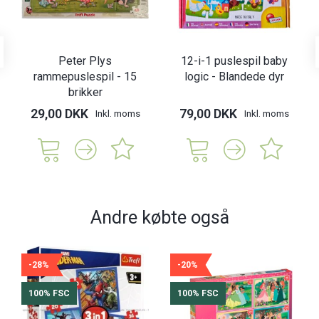
Peter Plys
12-i-1 puslespil baby
rammepuslespil - 15
logic - Blandede dyr
brikker
29,00 DKK
79,00 DKK
Inkl. moms
Inkl. moms
Andre købte også
-28%
-20%
100% FSC
100% FSC