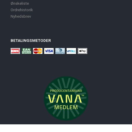
Ønskeliste
Ordrehistorik
Nyhedsbrev
BETALINGSMETODER
Nyheder