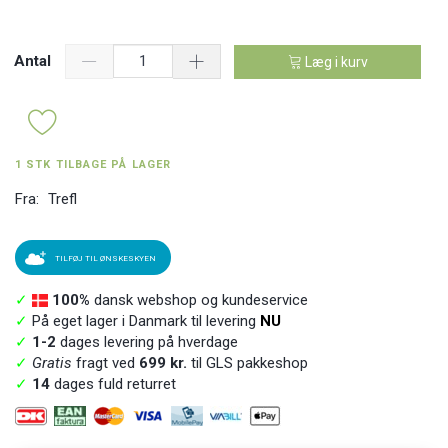
Antal
Læg i kurv
1 STK TILBAGE PÅ LAGER
Fra:
Trefl
TILFØJ TIL ØNSKESKYEN
✓
100%
dansk webshop og kundeservice
✓
På eget lager i Danmark til levering
NU
✓
1-2
dages levering på hverdage
✓
Gratis
fragt ved
699 kr.
til GLS pakkeshop
✓
14
dages fuld returret