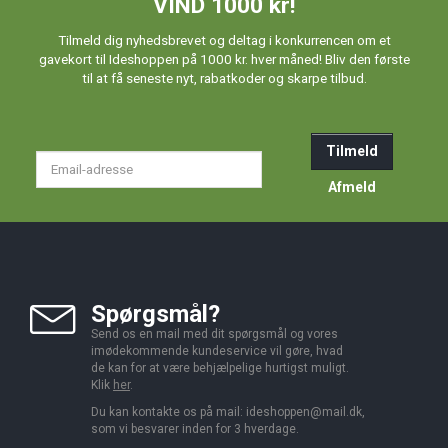
VIND 1000 kr!
Tilmeld dig nyhedsbrevet og deltag i konkurrencen om et
gavekort til Ideshoppen på 1000 kr. hver måned! Bliv den første
til at få seneste nyt, rabatkoder og skarpe tilbud.
Tilmeld
Email-
adresse
Afmeld
Spørgsmål?
Send os en mail med dit spørgsmål og vores
imødekommende kundeservice vil gøre, hvad
de kan for at være behjælpelige hurtigst muligt.
Klik
her
.
Du kan kontakte os på mail:
ideshoppen@mail.dk,
som vi besvarer inden for 3 hverdage.