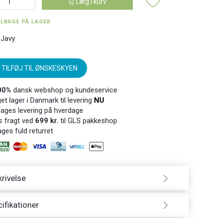
Læg i kurv
ILBAGE PÅ LAGER
 Javy
TILFØJ TIL ØNSKESKYEN
00%
dansk webshop og kundeservice
t lager i Danmark til levering
NU
ages levering på hverdage
s
fragt ved
699 kr.
til GLS pakkeshop
ges fuld returret
rivelse
ifikationer