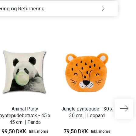
ring og Returnering
Animal Party
Jungle pyntepude - 30 x
pyntepudebetræk - 45 x
30 cm. | Leopard
pynte
45 cm. | Panda
99,50 DKK
79,50 DKK
99,
Inkl. moms
Inkl. moms