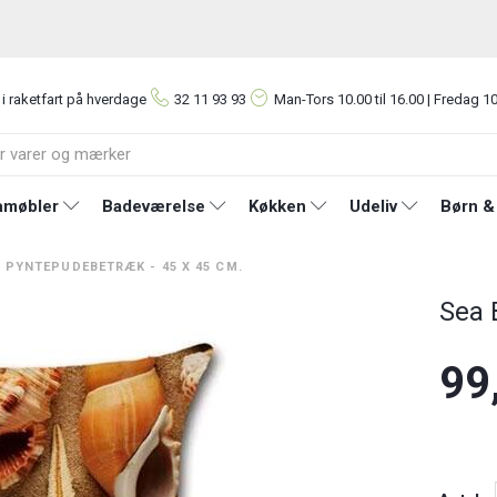
 i raketfart på hverdage
32 11 93 93
Man-Tors
10.00 til 16.00 | Fredag 10
møbler
Badeværelse
Køkken
Udeliv
Børn &
A PYNTEPUDEBETRÆK - 45 X 45 CM.
Sea 
99