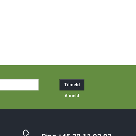
ail-
Tilmeld
resse
Afmeld