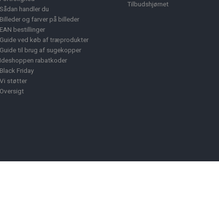
Tilbudshjørnet
Sådan handler du
Billeder og farver på billeder
EAN bestillinger
Guide ved køb af træprodukter
Guide til brug af sugekopper
Ideshoppen rabatkoder
Black Friday
Vi støtter
Oversigt