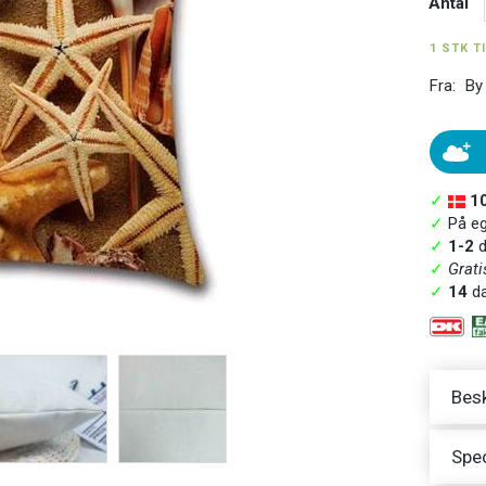
Antal
1 STK T
Fra:
By
✓
1
✓
På ege
✓
1-2
d
✓
Grati
✓
14
da
Besk
Spec