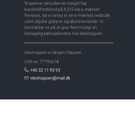
Vi oplever desuden en meget høj
kundetilfredshed på 4,9/5 via e-mærket
Reviews, da vi netop er en e-mærket netbutik
uden skjulte gebyrer og abonnementer. Vi
bestræber os på at give flest muligt en
behagelig købsoplevelse hos Ideshoppen.
Ideshoppen v/Jørgen Clausen
CVR-nr. 77795618
+45 32 11 93 93
ideshoppen@mail.dk
Nyheder
Bolig
Småmøbler
Badeværelse
Køkken
Udeliv