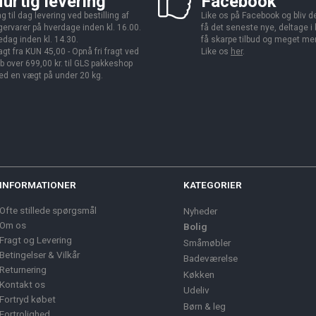
urtig levering
Facebook
g til dag levering ved bestilling af
Like os på Facebook og bliv den
gervarer på hverdage inden kl. 16.00.
få det seneste nye, deltage i
edag inden kl. 14.30.
få skarpe tilbud og meget me
agt fra KUN 45,00 - Opnå fri fragt ved
Like os
her
.
b over 699,00 kr. til GLS pakkeshop
d en vægt på under 20 kg.
INFORMATIONER
KATEGORIER
Ofte stillede spørgsmål
Nyheder
Om os
Bolig
Fragt og Levering
Småmøbler
Betingelser & Vilkår
Badeværelse
Returnering
Køkken
Kontakt os
Udeliv
Fortryd købet
Børn & leg
Fortrolighed