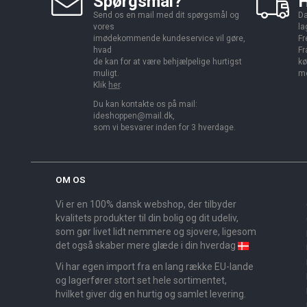
Spørgsmål?
H
Send os en mail med dit spørgsmål og
Da
vores
la
imødekommende kundeservice vil gøre,
Fr
hvad
Fr
de kan for at være behjælpelige hurtigst
kø
muligt.
me
Klik
her
.
Du kan kontakte os på mail:
ideshoppen@mail.dk,
som vi besvarer inden for 3 hverdage.
OM OS
Vi er en 100% dansk webshop, der tilbyder
kvalitets produkter til din bolig og dit udeliv,
som gør livet lidt nemmere og sjovere, ligesom
det også skaber mere glæde i din hverdag
Vi har egen import fra en lang række EU-lande
og lagerfører stort set hele sortimentet,
hvilket giver dig en hurtig og samlet levering.