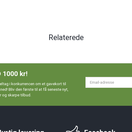
Relaterede
 1000 kr!
Em
ltag i konkurrencen om et gavekort til
ad
d! Bliv den første til at få seneste nyt,
 og skarpe tilbud.