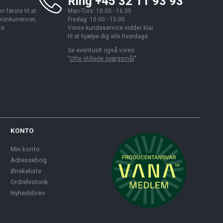
Ring +45 32 11 93 93
 første til at
Man-Tors: 10.00 - 16.00
 konkurrencer,
Fredag: 10.00 - 15.00
re.
Vores kundeservice sidder klar
til at hjælpe dig alle hverdage.
Se eventuelt også vores
"
Ofte stillede spørgsmål
".
KONTO
Min konto
Adressebog
Ønskeliste
Ordrehistorik
Nyhedsbrev