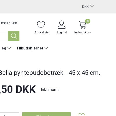
DKK
0
.00 til 15.00
Ønskeliste
Log ind
Indkøbskurv
 leg
Tilbudshjørnet
Bella pyntepudebetræk - 45 x 45 cm.
,50 DKK
Inkl. moms