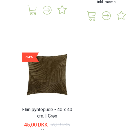
Inkl. moms
-24%
Flan pyntepude - 40 x 40
cm. | Grøn
45,00 DKK
59,50 DKK