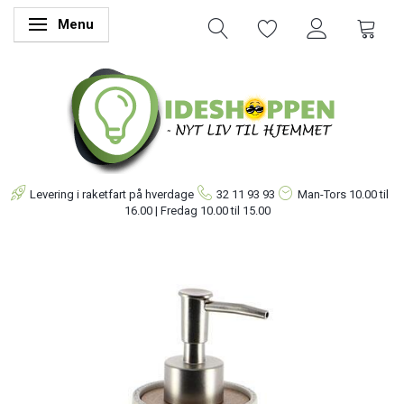
Menu
Skifte navigation
Levering i raketfart på hverdage
32 11 93 93
Man-Tors
10.00 til
16.00 | Fredag 10.00 til 15.00