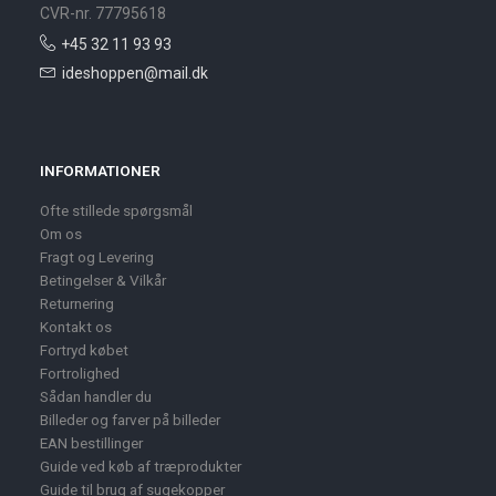
CVR-nr. 77795618
+45 32 11 93 93
ideshoppen@mail.dk
INFORMATIONER
Ofte stillede spørgsmål
Om os
Fragt og Levering
Betingelser & Vilkår
Returnering
Kontakt os
Fortryd købet
Fortrolighed
Sådan handler du
Billeder og farver på billeder
EAN bestillinger
Guide ved køb af træprodukter
Guide til brug af sugekopper