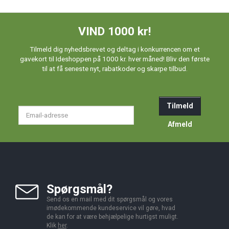
VIND 1000 kr!
Tilmeld dig nyhedsbrevet og deltag i konkurrencen om et
gavekort til Ideshoppen på 1000 kr. hver måned! Bliv den første
til at få seneste nyt, rabatkoder og skarpe tilbud.
Tilmeld
Email-
adresse
Afmeld
Spørgsmål?
Send os en mail med dit spørgsmål og vores
imødekommende kundeservice vil gøre, hvad
de kan for at være behjælpelige hurtigst muligt.
Klik
her
.