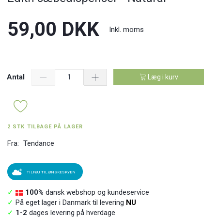
59,00 DKK
Inkl. moms
Antal
Læg i kurv
2 STK TILBAGE PÅ LAGER
Fra:
Tendance
TILFØJ TIL ØNSKESKYEN
✓
100%
dansk webshop og kundeservice
✓
På eget lager i Danmark til levering
NU
✓
1-2
dages levering på hverdage