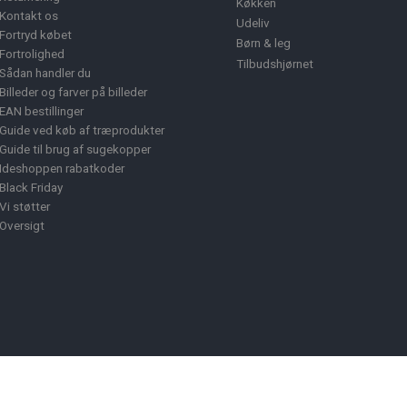
Køkken
Kontakt os
Udeliv
Fortryd købet
Børn & leg
Fortrolighed
Tilbudshjørnet
Sådan handler du
Billeder og farver på billeder
EAN bestillinger
Guide ved køb af træprodukter
Guide til brug af sugekopper
Ideshoppen rabatkoder
Black Friday
Vi støtter
Oversigt