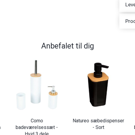
Leve
Pro
Anbefalet til dig
Como
Natureo sæbedispenser
å
badeværelsessæt -
- Sort
Hvid 3 dele