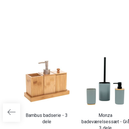
Bambus badserie - 3
Monza
dele
badeværelsessæt - Gr
3 dele