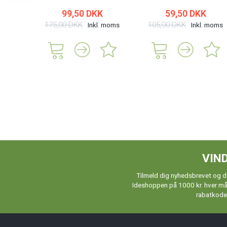
99,50 DKK
59,50 DKK
175,00 DKK
105,00 DKK
Inkl. moms
Inkl. moms
VIND
Tilmeld dig nyhedsbrevet og de
Ideshoppen på 1000 kr. hver måne
rabatkoder