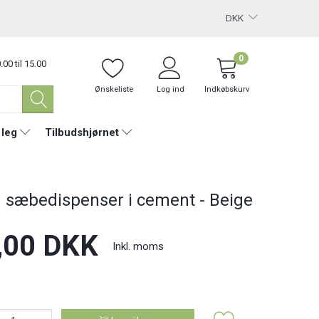
DKK
0
.00 til 15.00
Ønskeliste
Log ind
Indkøbskurv
 leg
Tilbudshjørnet
 sæbedispenser i cement - Beige
,00 DKK
Inkl. moms