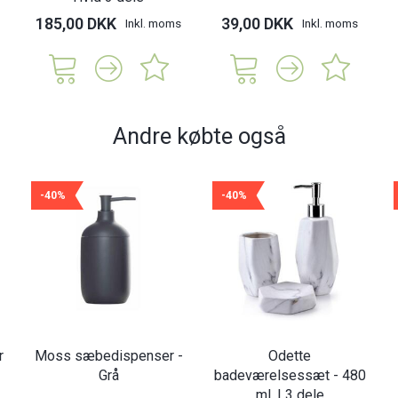
185,00 DKK
39,00 DKK
Inkl. moms
Inkl. moms
Andre købte også
-40%
-40%
r
Moss sæbedispenser -
Odette
Grå
badeværelsessæt - 480
ml. | 3 dele