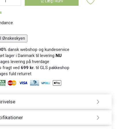
Læg i kurv
ER
ndance
til Ønskeskyen
00%
dansk webshop og kundeservice
t lager i Danmark til levering
NU
ages levering på hverdage
s
fragt ved
699 kr.
til GLS pakkeshop
ges fuld returret
rivelse
ifikationer