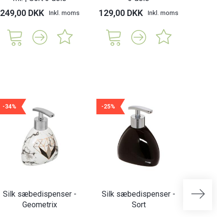
249,00 DKK
129,00 DKK
315,
Inkl. moms
Inkl. moms
-34%
-25%
-50%
Silk sæbedispenser -
Silk sæbedispenser -
Wood
Geometrix
Sort