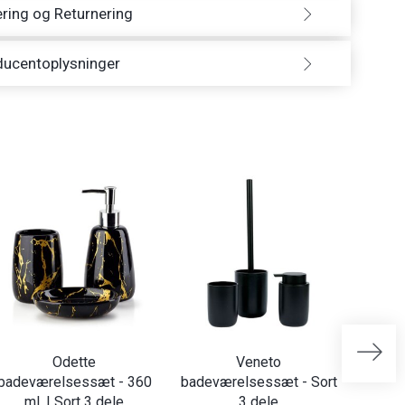
ring og Returnering
ducentoplysninger
Odette
Veneto
Clear
badeværelsessæt - 360
badeværelsessæt - Sort
ml. | Sort 3 dele
3 dele