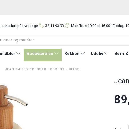
 i raketfart på hverdage
32 11 93 93
Man-Tors
10.00 til 16.00 | Fredag 10
møbler
Badeværelse
Køkken
Udeliv
Børn &
JEAN SÆBEDISPENSER I CEMENT - BEIGE
Jean
89