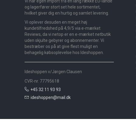
Vi har egen import fra en lang række EU-lande
og lagerfører stort set hele sortimentet,
hvilket giver dig en hurtig og samlet levering.
Vi oplever desuden en meget høj
kundetilfredshed på 4,9/5 via e-mærket
Reviews, da vi netop er en e-mærket netbutik
uden skjulte gebyrer og abonnementer. Vi
bestræber os på at give flest muligt en
behagelig købsoplevelse hos Ideshoppen.
Ideshoppen v/Jørgen Clausen
CVR-nr. 77795618
+45 32 11 93 93
ideshoppen@mail.dk
Nyheder
Bolig
Småmøbler