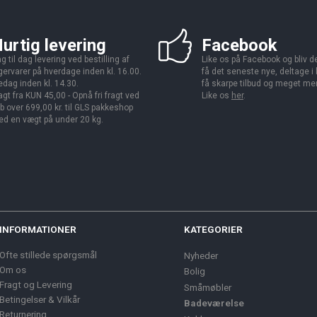
urtig levering
Facebook
g til dag levering ved bestilling af
Like os på Facebook og bliv den
gervarer på hverdage inden kl. 16.00.
få det seneste nye, deltage i
edag inden kl. 14.30.
få skarpe tilbud og meget me
agt fra KUN 45,00 - Opnå fri fragt ved
Like os
her
.
b over 699,00 kr. til GLS pakkeshop
d en vægt på under 20 kg.
INFORMATIONER
KATEGORIER
Ofte stillede spørgsmål
Nyheder
Om os
Bolig
Fragt og Levering
Småmøbler
Betingelser & Vilkår
Badeværelse
Returnering