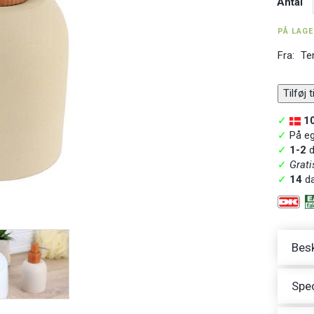
Antal
PÅ LAG
Fra:
Te
Tilføj 
✓
1
✓
På ege
✓
1-2
d
✓
Grati
✓
14
da
Besk
Spec