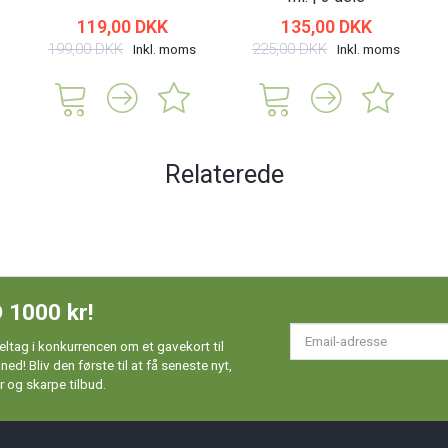
119,00 DKK
135,00 DKK
199,00 DKK
225,00 DKK
Inkl. moms
Inkl. moms
Relaterede
 1000 kr!
Em
ltag i konkurrencen om et gavekort til
ad
d! Bliv den første til at få seneste nyt,
 og skarpe tilbud.