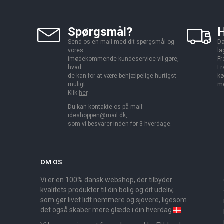
Spørgsmål?
H
Send os en mail med dit spørgsmål og
Da
vores
la
imødekommende kundeservice vil gøre,
Fr
hvad
Fr
de kan for at være behjælpelige hurtigst
kø
muligt.
me
Klik
her
.
Du kan kontakte os på mail:
ideshoppen@mail.dk,
som vi besvarer inden for 3 hverdage.
OM OS
Vi er en 100% dansk webshop, der tilbyder
kvalitets produkter til din bolig og dit udeliv,
som gør livet lidt nemmere og sjovere, ligesom
det også skaber mere glæde i din hverdag