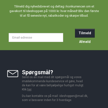
Tilmeld dig nyhedsbrevet og deltag i konkurrencen om et
gavekort til Ideshoppen på 1000 kr. hver måned! Bliv den første
til at få seneste nyt, rabatkoder og skarpe tilbud.
Tilmeld
Email-
adresse
Afmeld
Spørgsmål?
Send os en mail med dit spørgsmål og vores
imødekommende kundeservice vil gøre, hvad
de kan for at være behjælpelige hurtigst muligt.
Klik
her
.
Du kan kontakte os på mail:
ideshoppen@mail.dk,
som vi besvarer inden for 3 hverdage.