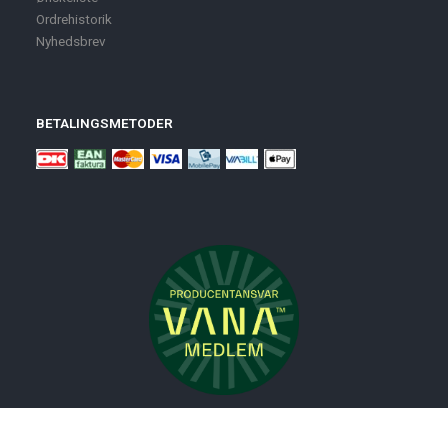
Ordrehistorik
Nyhedsbrev
BETALINGSMETODER
Nyheder
Bolig