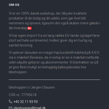
OM OS
Vi er en 100% dansk webshop, der tilbyder kvalitets
produkter til din bolig og dit udeliv, som gør livet lidt
nemmere og sjovere, ligesom det også skaber mere glæde i
din hverdag
Vi har egen import fra en lang række EU-lande og lagerfører
stort set hele sortimentet, hvilket giver dig en hurtig og
samlet levering.
Vi oplever desuden en meget høj kundetilfredshed på 4,9/5
via e-mærket Reviews, da vi netop er en e-mærket netbutik
uden skjulte gebyrer og abonnementer. Vi bestræber os på
at give flest muligt en behagelig købsoplevelse hos
Ideshoppen.
Ideshoppen v/Jørgen Clausen
CVR-nr. 77795618
+45 32 11 93 93
ideshoppen@mail.dk