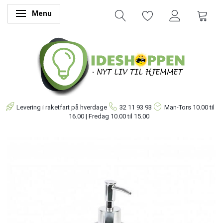
Menu
Skifte navigation
Levering i raketfart på hverdage
32 11 93 93
Man-Tors
10.00 til
16.00 | Fredag 10.00 til 15.00