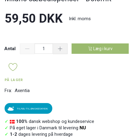
59,50 DKK
Inkl. moms
Antal
Læg i kurv
PÅ LAGER
Fra:
Axentia
TILFØJ TIL ØNSKESKYEN
✓
100%
dansk webshop og kundeservice
✓
På eget lager i Danmark til levering
NU
✓
1-2
dages levering på hverdage