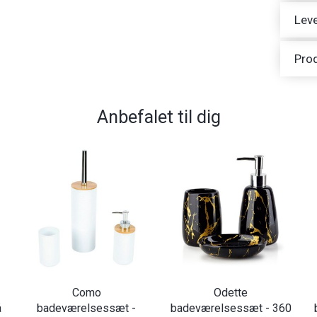
Leve
Pro
Anbefalet til dig
Como
Odette
å
badeværelsessæt -
badeværelsessæt - 360