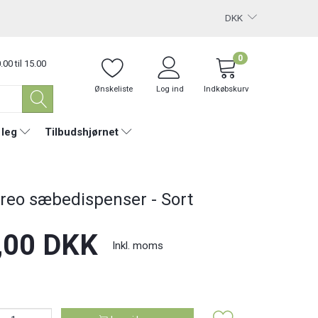
DKK
0
.00 til 15.00
Ønskeliste
Log ind
Indkøbskurv
 leg
Tilbudshjørnet
reo sæbedispenser - Sort
,00 DKK
Inkl. moms