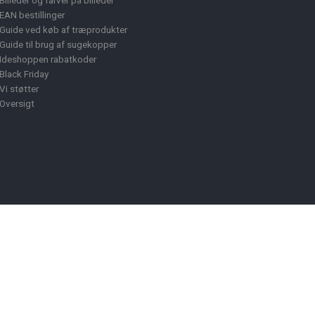
Billeder og farver på billeder
EAN bestillinger
Guide ved køb af træprodukter
Guide til brug af sugekopper
Ideshoppen rabatkoder
Black Friday
Vi støtter
Oversigt