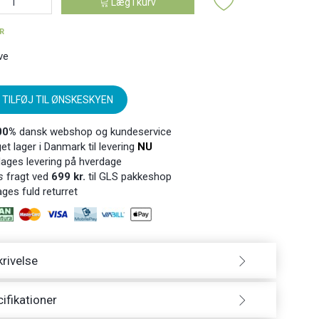
Læg i kurv
ER
ve
TILFØJ TIL ØNSKESKYEN
00%
dansk webshop og kundeservice
t lager i Danmark til levering
NU
ages levering på hverdage
s
fragt ved
699 kr.
til GLS pakkeshop
ges fuld returret
rivelse
ifikationer