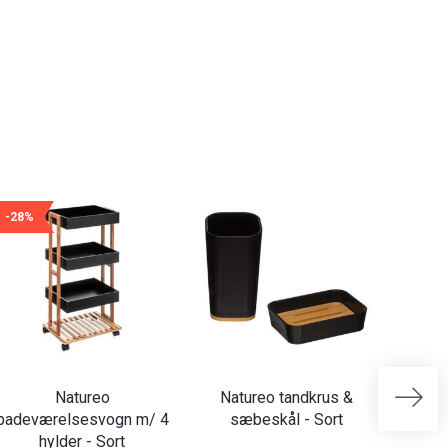
-28%
100%
Natureo
Natureo tandkrus &
Natu
badeværelsesvogn m/ 4
sæbeskål - Sort
m/ 3
hylder - Sort