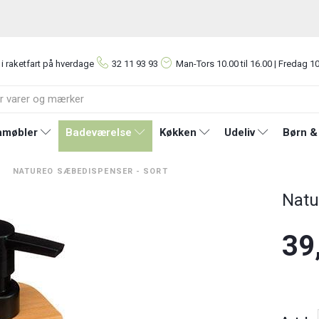
 i raketfart på hverdage
32 11 93 93
Man-Tors
10.00 til 16.00 | Fredag 10
møbler
Badeværelse
Køkken
Udeliv
Børn &
NATUREO SÆBEDISPENSER - SORT
Natu
39