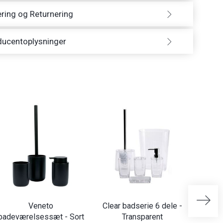
ring og Returnering
ducentoplysninger
Veneto
Clear badserie 6 dele -
Lea 
badeværelsessæt - Sort
Transparent