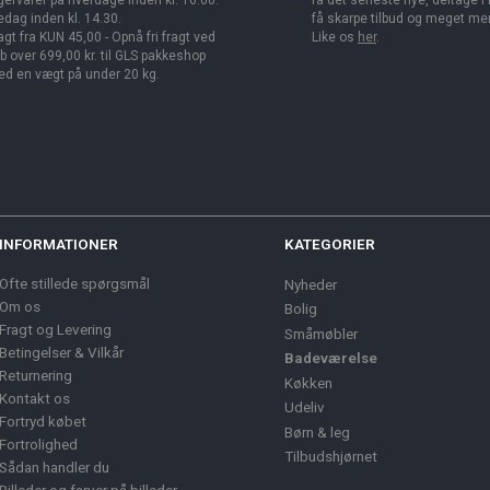
gervarer på hverdage inden kl. 16.00.
få det seneste nye, deltage i
edag inden kl. 14.30.
få skarpe tilbud og meget me
agt fra KUN 45,00 - Opnå fri fragt ved
Like os
her
.
b over 699,00 kr. til GLS pakkeshop
d en vægt på under 20 kg.
INFORMATIONER
KATEGORIER
Ofte stillede spørgsmål
Nyheder
Om os
Bolig
Fragt og Levering
Småmøbler
Betingelser & Vilkår
Badeværelse
Returnering
Køkken
Kontakt os
Udeliv
Fortryd købet
Børn & leg
Fortrolighed
Tilbudshjørnet
Sådan handler du