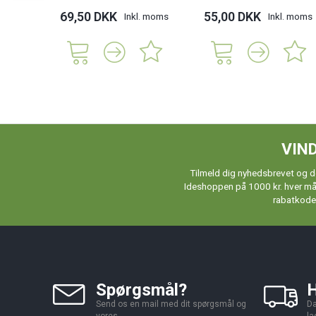
69,50 DKK
55,00 DKK
Inkl. moms
Inkl. moms
VIND
Tilmeld dig nyhedsbrevet og de
Ideshoppen på 1000 kr. hver måne
rabatkoder
Spørgsmål?
H
Send os en mail med dit spørgsmål og
Da