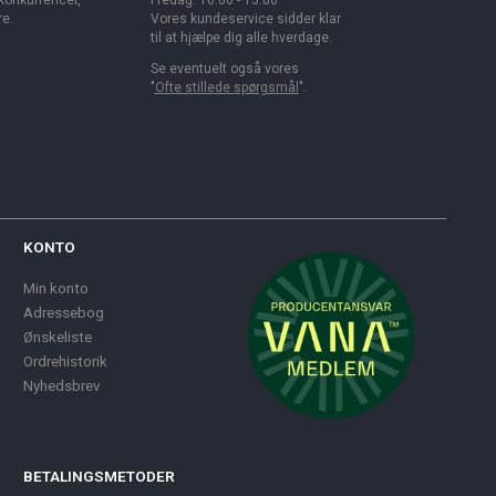
 konkurrencer,
Fredag: 10.00 - 15.00
re.
Vores kundeservice sidder klar
til at hjælpe dig alle hverdage.
Se eventuelt også vores
"
Ofte stillede spørgsmål
".
KONTO
Min konto
Adressebog
Ønskeliste
Ordrehistorik
Nyhedsbrev
BETALINGSMETODER