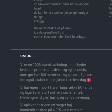
vores
la
imødekommende kundeservice vil gøre,
Fr
hvad
Fr
de kan for at være behjælpelige hurtigst
kø
muligt.
me
Klik
her
.
Du kan kontakte os på mail:
ideshoppen@mail.dk,
som vi besvarer inden for 3 hverdage.
OM OS
Vi er en 100% dansk webshop, der tilbyder
kvalitets produkter til din bolig og dit udeliv,
som gør livet lidt nemmere og sjovere, ligesom
det også skaber mere glæde i din hverdag
Vi har egen import fra en lang række EU-lande
og lagerfører stort set hele sortimentet,
hvilket giver dig en hurtig og samlet levering.
Vi oplever desuden en meget høj
kundetilfredshed på 4,9/5 via e-mærket