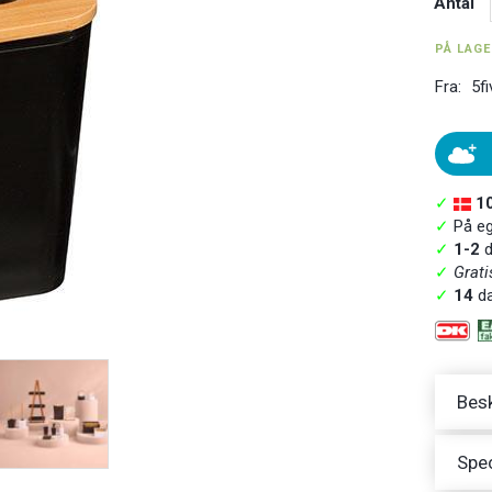
Antal
PÅ LAG
Fra:
5fi
✓
1
✓
På ege
✓
1-2
d
✓
Grati
✓
14
da
Besk
Spec