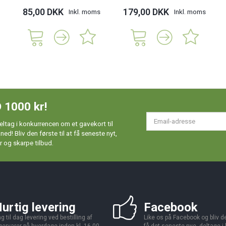
85,00 DKK
179,00 DKK
Inkl. moms
Inkl. moms
 1000 kr!
Em
ltag i konkurrencen om et gavekort til
ad
d! Bliv den første til at få seneste nyt,
 og skarpe tilbud.
urtig levering
Facebook
g til dag levering ved bestilling af
Like os på Facebook og bliv den