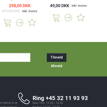
298,00 DKK
49,00 DKK
335,
Inkl. moms
415,00 DKK
Inkl. moms
ail-
Tilmeld
resse
Afmeld
Ring +45 32 11 93 93
 første til at
Man-Tors: 10.00 - 16.00