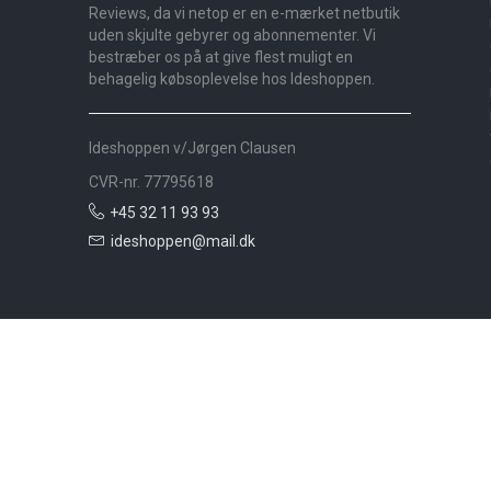
Reviews, da vi netop er en e-mærket netbutik
uden skjulte gebyrer og abonnementer. Vi
bestræber os på at give flest muligt en
behagelig købsoplevelse hos Ideshoppen.
Ideshoppen v/Jørgen Clausen
CVR-nr. 77795618
+45 32 11 93 93
ideshoppen@mail.dk
Nyheder
Bolig
Småmøbler
Badeværelse
Køkken
Udeliv
Måtter