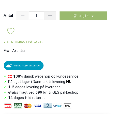
Antal
Læg i kurv
2 STK TILBAGE PÅ LAGER
Fra:
Axentia
TILFØJ TIL ØNSKESKYEN
✓
100%
dansk webshop og kundeservice
✓
På eget lager i Danmark til levering
NU
✓
1-2
dages levering på hverdage
✓
Gratis
fragt ved
699 kr.
til GLS pakkeshop
✓
14
dages fuld returret