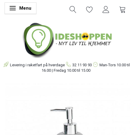
Menu
Skifte navigation
Levering i raketfart på hverdage
32 11 93 93
Man-Tors
10.00 til
16.00 | Fredag 10.00 til 15.00