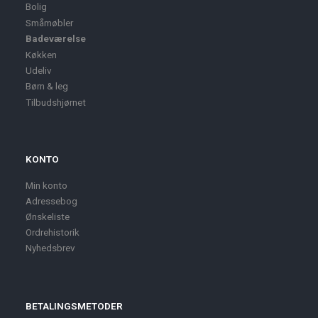
Bolig
Småmøbler
Badeværelse
Køkken
Udeliv
Børn & leg
Tilbudshjørnet
KONTO
Min konto
Adressebog
Ønskeliste
Ordrehistorik
Nyhedsbrev
BETALINGSMETODER