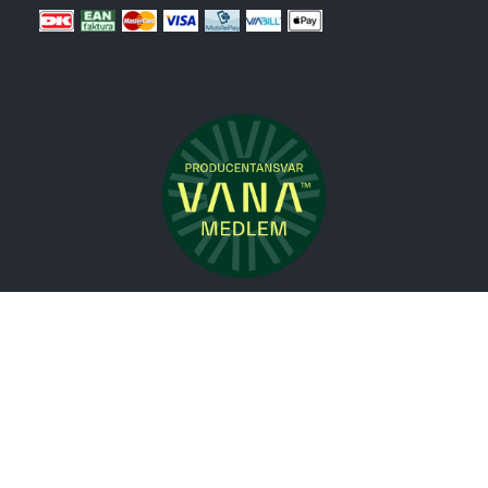
Nyheder
Bolig
Småmøbler
Badeværelse
Køkken
Udeliv
Måtter
Gardiner
Tilbudshjørnet