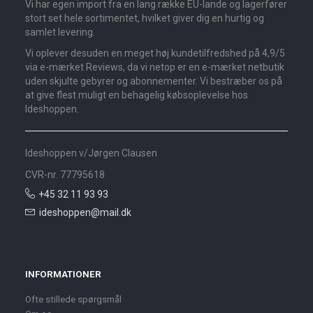
Vi har egen import fra en lang række EU-lande og lagerfører
stort set hele sortimentet, hvilket giver dig en hurtig og
samlet levering.
Vi oplever desuden en meget høj kundetilfredshed på 4,9/5
via e-mærket Reviews, da vi netop er en e-mærket netbutik
uden skjulte gebyrer og abonnementer. Vi bestræber os på
at give flest muligt en behagelig købsoplevelse hos
Ideshoppen.
Ideshoppen v/Jørgen Clausen
CVR-nr. 77795618
+45 32 11 93 93
ideshoppen@mail.dk
INFORMATIONER
Ofte stillede spørgsmål