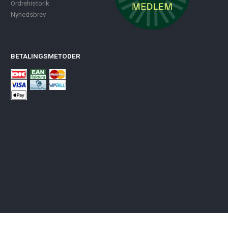
Ordrehistorik
Nyhedsbrev
BETALINGSMETODER