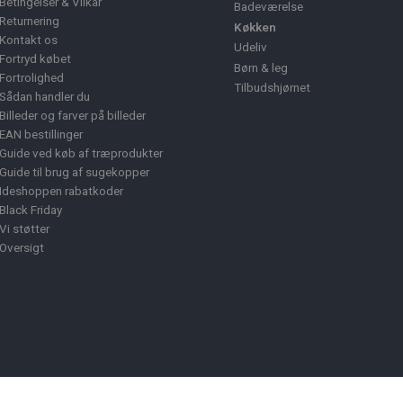
Betingelser & Vilkår
Badeværelse
Returnering
Køkken
Kontakt os
Udeliv
Fortryd købet
Børn & leg
Fortrolighed
Tilbudshjørnet
Sådan handler du
Billeder og farver på billeder
EAN bestillinger
Guide ved køb af træprodukter
Guide til brug af sugekopper
Ideshoppen rabatkoder
Black Friday
Vi støtter
Oversigt