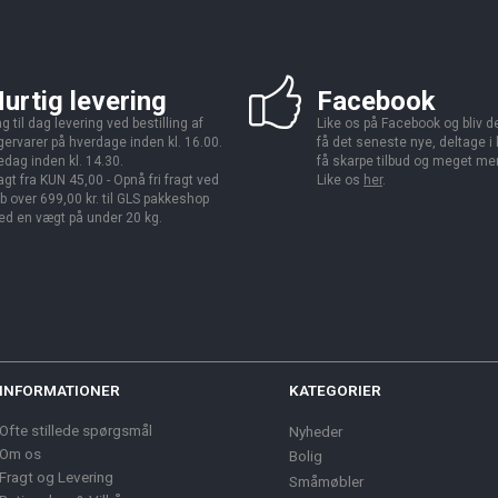
urtig levering
Facebook
g til dag levering ved bestilling af
Like os på Facebook og bliv den
gervarer på hverdage inden kl. 16.00.
få det seneste nye, deltage i
edag inden kl. 14.30.
få skarpe tilbud og meget me
agt fra KUN 45,00 - Opnå fri fragt ved
Like os
her
.
b over 699,00 kr. til GLS pakkeshop
d en vægt på under 20 kg.
INFORMATIONER
KATEGORIER
Ofte stillede spørgsmål
Nyheder
Om os
Bolig
Fragt og Levering
Småmøbler