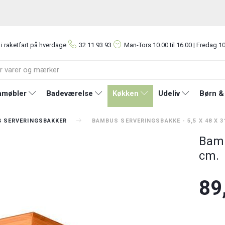
 i raketfart på hverdage
32 11 93 93
Man-Tors
10.00 til 16.00 | Fredag 10
møbler
Badeværelse
Køkken
Udeliv
Børn &
G SERVERINGSBAKKER
BAMBUS SERVERINGSBAKKE - 5,5 X 48 X 3
Bamb
cm.
89