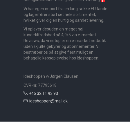
Vi har egen import fra en lang række EU-lande
og lagerfører stort set hele sortimentet,
hvilket giver dig en hurtig og samlet levering.
Vi oplever desuden en meget høj
kundetilfredshed på 4,9/5 via e-mærket
Reviews, da vi netop er en e-mærket netbutik
uden skjulte gebyrer og abonnementer. Vi
bestræber os på at give flest muligt en
behagelig købsoplevelse hos Ideshoppen.
Ideshoppen v/Jørgen Clausen
CVR-nr. 77795618
+45 32 11 93 93
ideshoppen@mail.dk
Nyheder