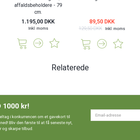
affaldsbeholdere - 79
cm.
1.195,00 DKK
89,50 DKK
Inkl. moms
129,50 DKK
Inkl. moms
Relaterede
 1000 kr!
Em
ltag i konkurrencen om et gavekort til
ad
d! Bliv den første til at få seneste nyt,
 og skarpe tilbud.