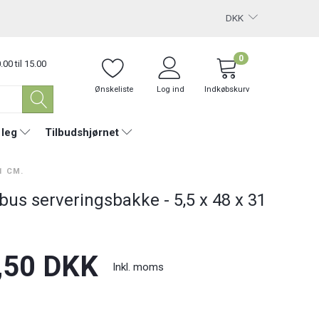
DKK
0
.00 til 15.00
Ønskeliste
Log ind
Indkøbskurv
 leg
Tilbudshjørnet
1 CM.
us serveringsbakke - 5,5 x 48 x 31
,50 DKK
Inkl. moms