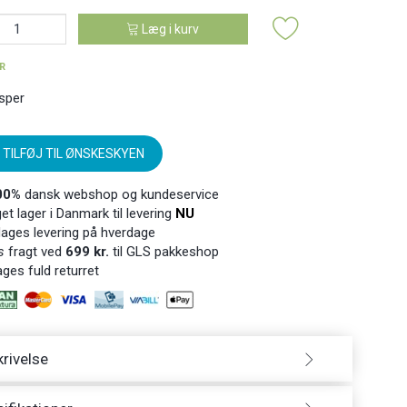
Læg i kurv
ER
sper
TILFØJ TIL ØNSKESKYEN
00%
dansk webshop og kundeservice
t lager i Danmark til levering
NU
ages levering på hverdage
s
fragt ved
699 kr.
til GLS pakkeshop
ges fuld returret
rivelse