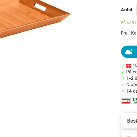
Antal
PÅ LAG
Fra:
Ke
✓
1
✓
På ege
✓
1-2
d
✓
Grati
✓
14
da
Besk