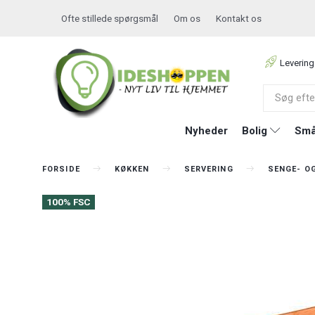
Ofte stillede spørgsmål
Om os
Kontakt os
Levering
Nyheder
Bolig
Små
FORSIDE
KØKKEN
SERVERING
SENGE- O
100% FSC