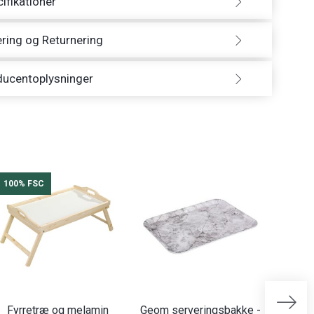
ifikationer
ring og Returnering
ducentoplysninger
100% FSC
Fyrretræ og melamin
Geom serveringsbakke -
Geom 