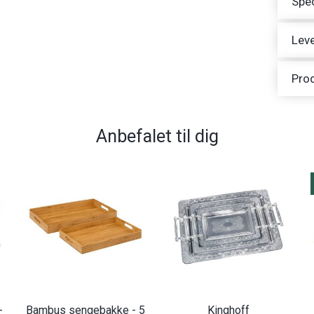
Spec
Leve
Pro
Anbefalet til dig
-
Bambus sengebakke - 5
Kinghoff