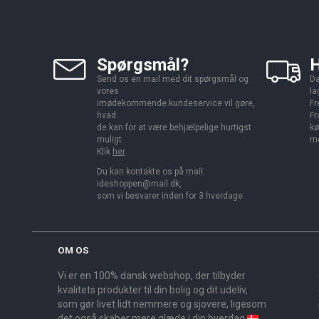
Spørgsmål?
H
Send os en mail med dit spørgsmål og
Da
vores
la
imødekommende kundeservice vil gøre,
Fr
hvad
Fr
de kan for at være behjælpelige hurtigst
kø
muligt.
me
Klik
her
.
Du kan kontakte os på mail:
ideshoppen@mail.dk,
som vi besvarer inden for 3 hverdage.
OM OS
Vi er en 100% dansk webshop, der tilbyder
kvalitets produkter til din bolig og dit udeliv,
som gør livet lidt nemmere og sjovere, ligesom
det også skaber mere glæde i din hverdag