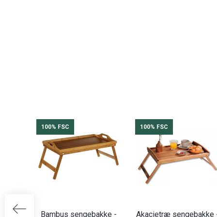
100% FSC
100% FSC
Bambus sengebakke -
Akacietræ sengebakke 