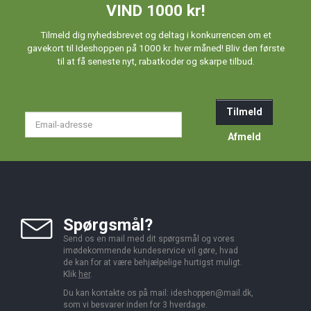
VIND 1000 kr!
Tilmeld dig nyhedsbrevet og deltag i konkurrencen om et
gavekort til Ideshoppen på 1000 kr. hver måned! Bliv den første
til at få seneste nyt, rabatkoder og skarpe tilbud.
Tilmeld
Email-
adresse
Afmeld
Spørgsmål?
Send os en mail med dit spørgsmål og vores
imødekommende kundeservice vil gøre, hvad
de kan for at være behjælpelige hurtigst muligt.
Klik
her
.
Du kan kontakte os på mail:
ideshoppen@mail.dk,
som vi besvarer inden for 3 hverdage.