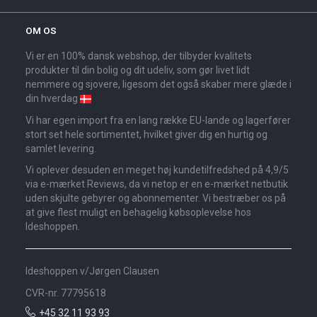
OM OS
Vi er en 100% dansk webshop, der tilbyder kvalitets
produkter til din bolig og dit udeliv, som gør livet lidt
nemmere og sjovere, ligesom det også skaber mere glæde i
din hverdag
Vi har egen import fra en lang række EU-lande og lagerfører
stort set hele sortimentet, hvilket giver dig en hurtig og
samlet levering.
Vi oplever desuden en meget høj kundetilfredshed på 4,9/5
via e-mærket Reviews, da vi netop er en e-mærket netbutik
uden skjulte gebyrer og abonnementer. Vi bestræber os på
at give flest muligt en behagelig købsoplevelse hos
Ideshoppen.
Ideshoppen v/Jørgen Clausen
CVR-nr. 77795618
+45 32 11 93 93