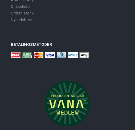
Ønskeliste
Ordrehistorik
Nyhedsbrev
BETALINGSMETODER
Nyheder