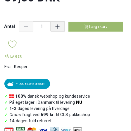
Antal
Læg i kurv
PÅ LAGER
Fra:
Kesper
TILFØJ TIL ØNSKESKYEN
✓
100%
dansk webshop og kundeservice
✓
På eget lager i Danmark til levering
NU
✓
1-2
dages levering på hverdage
✓
Gratis
fragt ved
699 kr.
til GLS pakkeshop
✓
14
dages fuld returret