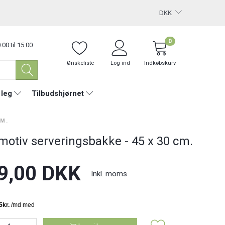
DKK
0
.00 til 15.00
Ønskeliste
Log ind
Indkøbskurv
 leg
Tilbudshjørnet
CM.
motiv serveringsbakke - 45 x 30 cm.
9,00 DKK
Inkl. moms