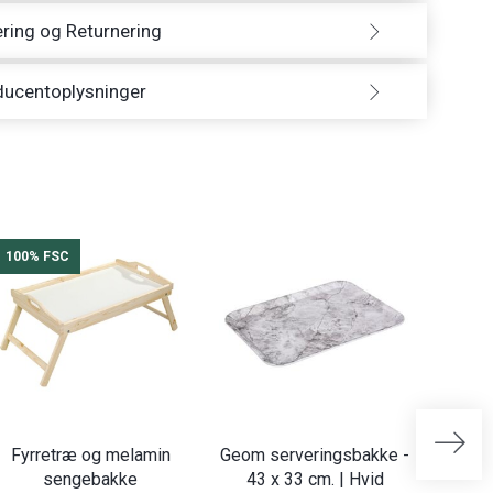
ring og Returnering
ducentoplysninger
100% FSC
Fyrretræ og melamin
Geom serveringsbakke -
Geom 
sengebakke
43 x 33 cm. | Hvid
43