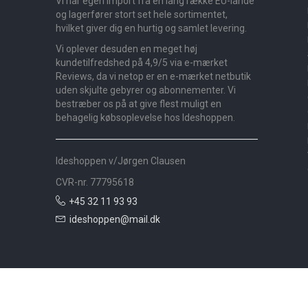
Vi har egen import fra en lang række EU-lande
og lagerfører stort set hele sortimentet,
hvilket giver dig en hurtig og samlet levering.
Vi oplever desuden en meget høj
kundetilfredshed på 4,9/5 via e-mærket
Reviews, da vi netop er en e-mærket netbutik
uden skjulte gebyrer og abonnementer. Vi
bestræber os på at give flest muligt en
behagelig købsoplevelse hos Ideshoppen.
Ideshoppen v/Jørgen Clausen
CVR-nr. 77795618
+45 32 11 93 93
ideshoppen@mail.dk
Nyheder
Bolig
Småmøbler