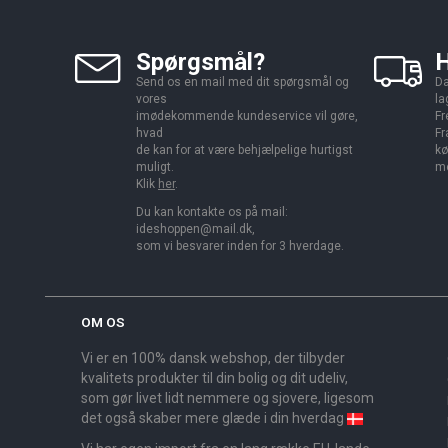
Spørgsmål?
H
Send os en mail med dit spørgsmål og
Da
vores
la
imødekommende kundeservice vil gøre,
Fr
hvad
Fr
de kan for at være behjælpelige hurtigst
kø
muligt.
me
Klik
her
.
Du kan kontakte os på mail:
ideshoppen@mail.dk,
som vi besvarer inden for 3 hverdage.
OM OS
Vi er en 100% dansk webshop, der tilbyder
kvalitets produkter til din bolig og dit udeliv,
som gør livet lidt nemmere og sjovere, ligesom
det også skaber mere glæde i din hverdag