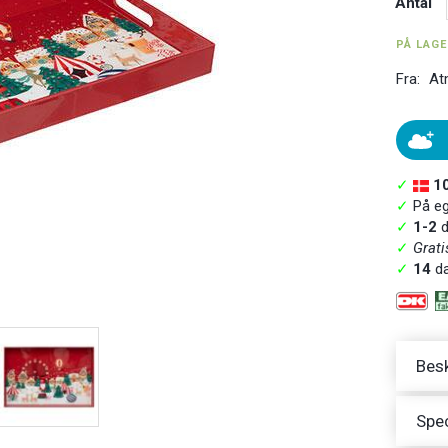
Antal
PÅ LAG
Fra:
At
✓
1
✓
På ege
✓
1-2
d
✓
Grati
✓
14
da
Besk
Spec