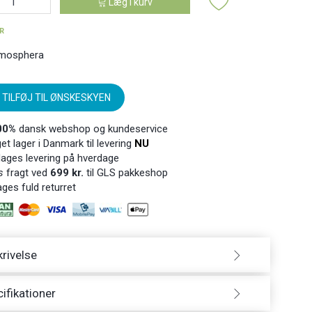
Læg i kurv
ER
mosphera
TILFØJ TIL ØNSKESKYEN
00%
dansk webshop og kundeservice
t lager i Danmark til levering
NU
ages levering på hverdage
s
fragt ved
699 kr.
til GLS pakkeshop
ges fuld returret
rivelse
ifikationer