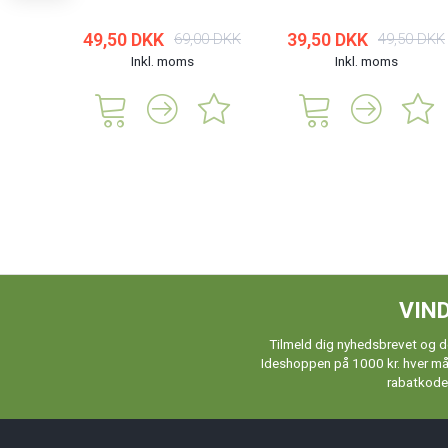
49,50 DKK
39,50 DKK
69,00 DKK
49,50 DKK
Inkl. moms
Inkl. moms
VIND
Tilmeld dig nyhedsbrevet og de
Ideshoppen på 1000 kr. hver måne
rabatkoder