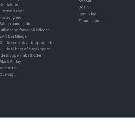
Køkken
Kontakt os
Udeliv
Fortryd købet
Børn & leg
Fortrolighed
Tilbudshjørnet
Sådan handler du
Billeder og farver på billeder
EAN bestillinger
Guide ved køb af træprodukter
Guide til brug af sugekopper
Ideshoppen rabatkoder
Black Friday
Vi støtter
Oversigt