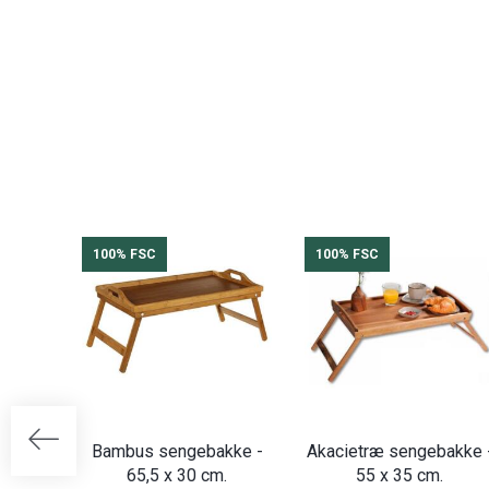
100% FSC
100% FSC
Bambus sengebakke -
Akacietræ sengebakke 
65,5 x 30 cm.
55 x 35 cm.