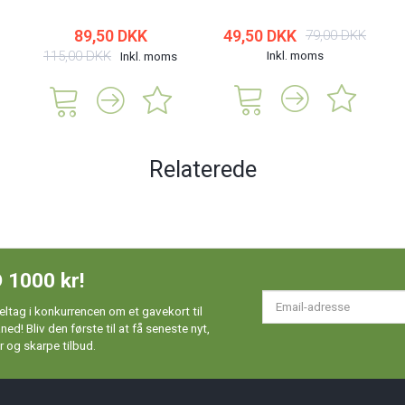
89,50 DKK
49,50 DKK
79,00 DKK
115,00 DKK
Inkl. moms
Inkl. moms
Relaterede
 1000 kr!
Em
ltag i konkurrencen om et gavekort til
ad
d! Bliv den første til at få seneste nyt,
 og skarpe tilbud.