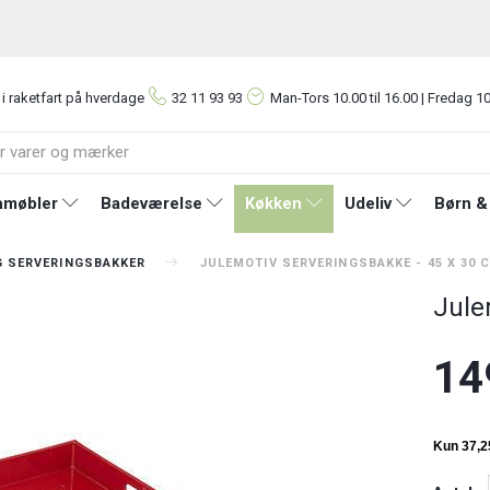
 i raketfart på hverdage
32 11 93 93
Man-Tors
10.00 til 16.00 | Fredag 10
møbler
Badeværelse
Køkken
Udeliv
Børn &
G SERVERINGSBAKKER
JULEMOTIV SERVERINGSBAKKE - 45 X 30 
Jule
14