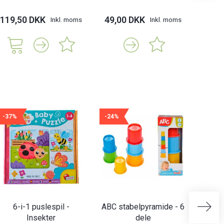
119,50 DKK
49,00 DKK
49,
Inkl. moms
Inkl. moms
-37%
-24%
-21%
6-i-1 puslespil -
ABC stabelpyramide - 6
Abrick
Insekter
dele
| 