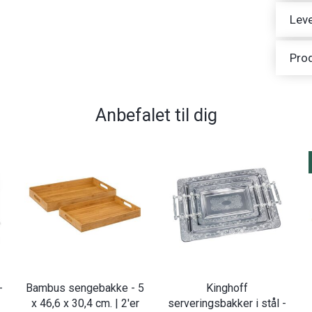
Leve
Pro
Anbefalet til dig
-
Bambus sengebakke - 5
Kinghoff
x 46,6 x 30,4 cm. | 2'er
serveringsbakker i stål -