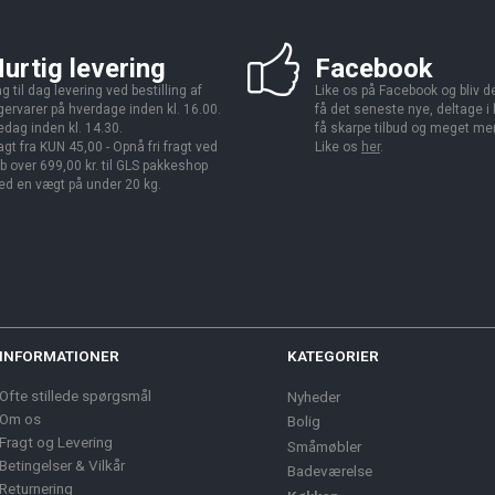
urtig levering
Facebook
g til dag levering ved bestilling af
Like os på Facebook og bliv den
gervarer på hverdage inden kl. 16.00.
få det seneste nye, deltage i
edag inden kl. 14.30.
få skarpe tilbud og meget me
agt fra KUN 45,00 - Opnå fri fragt ved
Like os
her
.
b over 699,00 kr. til GLS pakkeshop
d en vægt på under 20 kg.
INFORMATIONER
KATEGORIER
Ofte stillede spørgsmål
Nyheder
Om os
Bolig
Fragt og Levering
Småmøbler
Betingelser & Vilkår
Badeværelse
Returnering