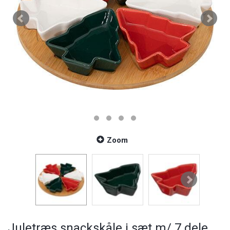
Zoom
Juletræs snackskåle i sæt m/ 7 dele