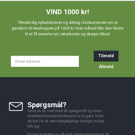
VIND 1000 kr!
Tilmeld dig nyhedsbrevet og deltag i konkurrencen om et
gavekort til Ideshoppen på 1000 kr. hver måned! Bliv den første
til at få seneste nyt, rabatkoder og skarpe tilbud.
Tilmeld
Email-
adresse
Afmeld
Spørgsmål?
Send os en mail med dit spørgsmål og vores
imødekommende kundeservice vil gøre, hvad
de kan for at være behjælpelige hurtigst muligt.
Klik
her
.
Du kan kontakte os på mail:
ideshoppen@mail.dk,