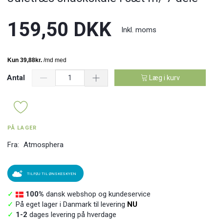
159,50 DKK
Inkl. moms
Antal
Læg i kurv
PÅ LAGER
Fra:
Atmosphera
TILFØJ TIL ØNSKESKYEN
✓
100%
dansk webshop og kundeservice
✓
På eget lager i Danmark til levering
NU
✓
1-2
dages levering på hverdage