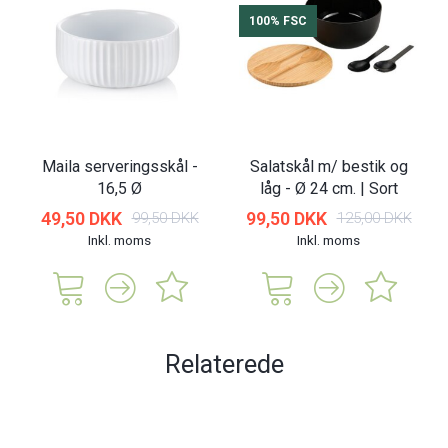
100% FSC
Maila serveringsskål -
Salatskål m/ bestik og
16,5 Ø
låg - Ø 24 cm. | Sort
49,50 DKK
99,50 DKK
99,50 DKK
125,00 DKK
Inkl. moms
Inkl. moms
Relaterede