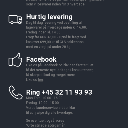
som vi besvarer inden for 3 hverdage.
Hurtig levering
Dag til dag levering ved bestilling af
lagervarer på hverdage inden kl. 16.00.
Fredag inden kl. 14.30.
Fragt fra KUN 45,00 - Opnå fri fragt ved
køb over 699,00 kr. til GLS pakkeshop
med en vægt på under 20 kg.
Facebook
Like os på Facebook og bliv den første til at
få det seneste nye, deltage i konkurrencer,
få skarpe tilbud og meget mere.
Like os
her
.
Ring +45 32 11 93 93
Man-Tors: 10.00 - 16.00
Fredag: 10.00 - 15.00
Vores kundeservice sidder klar
til at hjælpe dig alle hverdage.
Se eventuelt også vores
"
Ofte stillede spørgsmål
".