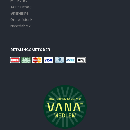
Min konto
Adressebog
Ønskeliste
Ordrehistorik
Nyhedsbrev
BETALINGSMETODER