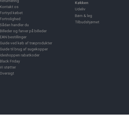
Returnering
Køkken
Kontakt os
Udeliv
Fortryd købet
Børn & leg
Fortrolighed
Tilbudshjørnet
Sådan handler du
Billeder og farver på billeder
EAN bestillinger
Guide ved køb af træprodukter
Guide til brug af sugekopper
Ideshoppen rabatkoder
Black Friday
Vi støtter
Oversigt