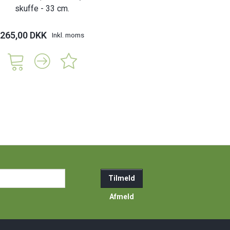
skuffe - 33 cm.
265,00 DKK
Inkl. moms
ail-
Tilmeld
resse
Afmeld