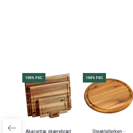
100% FSC
100% FSC
Akacietræ skærebræt
Steaktallerken -