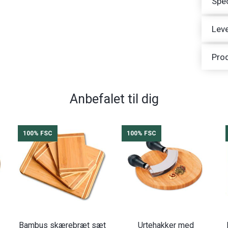
Spec
Leve
Pro
Anbefalet til dig
100% FSC
100% FSC
Bambus skærebræt sæt
Urtehakker med