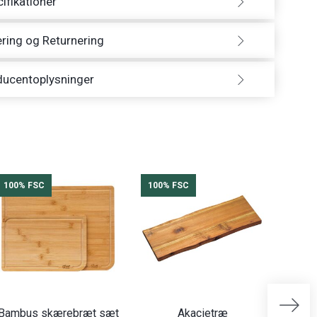
ifikationer
ring og Returnering
ducentoplysninger
100% FSC
100% FSC
100%
Bambus skærebræt sæt
Akacietræ
Sm