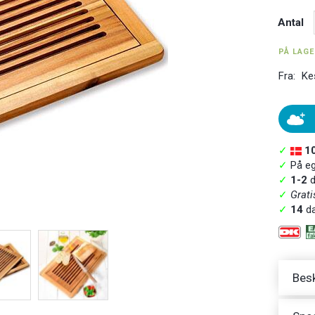
Antal
PÅ LAG
Fra:
Ke
✓
1
✓
På ege
✓
1-2
d
✓
Grati
✓
14
da
Besk