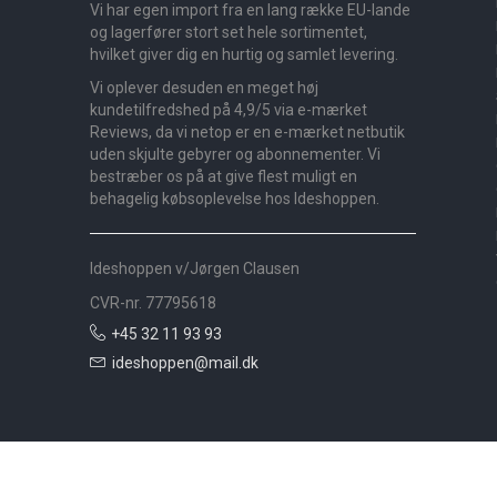
Vi har egen import fra en lang række EU-lande
og lagerfører stort set hele sortimentet,
hvilket giver dig en hurtig og samlet levering.
Vi oplever desuden en meget høj
kundetilfredshed på 4,9/5 via e-mærket
Reviews, da vi netop er en e-mærket netbutik
uden skjulte gebyrer og abonnementer. Vi
bestræber os på at give flest muligt en
behagelig købsoplevelse hos Ideshoppen.
Ideshoppen v/Jørgen Clausen
CVR-nr. 77795618
+45 32 11 93 93
ideshoppen@mail.dk
Nyheder
Bolig