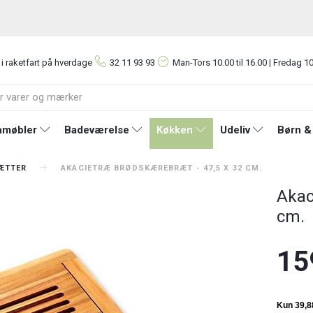
 i raketfart på hverdage
32 11 93 93
Man-Tors
10.00 til 16.00 | Fredag 10
møbler
Badeværelse
Køkken
Udeliv
Børn &
ÆTTER
AKACIETRÆ BRØDSKÆREBRÆT - 47,5 X 32 CM.
Akac
cm.
15