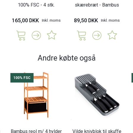
100% FSC - 4 stk.
skærebræt - Bambus
165,00 DKK
89,50 DKK
Inkl. moms
Inkl. moms
Andre købte også
100% FSC
i
Bambus reol m/ 4 hylder
Vilde knivblok til skuffe