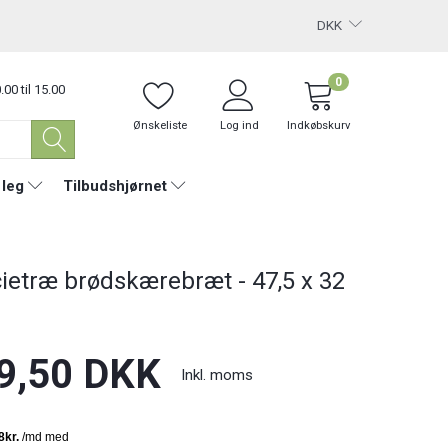
DKK
0
.00 til 15.00
Ønskeliste
Log ind
Indkøbskurv
 leg
Tilbudshjørnet
ietræ brødskærebræt - 47,5 x 32
9,50 DKK
Inkl. moms