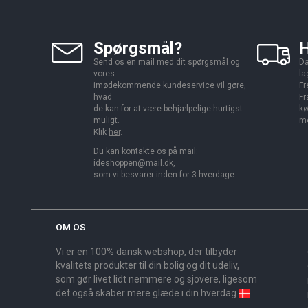
Spørgsmål?
H
Send os en mail med dit spørgsmål og
Da
vores
la
imødekommende kundeservice vil gøre,
Fr
hvad
Fr
de kan for at være behjælpelige hurtigst
kø
muligt.
me
Klik
her
.
Du kan kontakte os på mail:
ideshoppen@mail.dk,
som vi besvarer inden for 3 hverdage.
OM OS
Vi er en 100% dansk webshop, der tilbyder
kvalitets produkter til din bolig og dit udeliv,
som gør livet lidt nemmere og sjovere, ligesom
det også skaber mere glæde i din hverdag