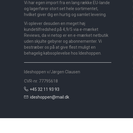
Vi har egen import fra en lang række EU-lande
og lagerfører stort set hele sortimentet,
hvilket giver dig en hurtig og samlet levering.
Vi oplever desuden en meget høj
kundetilfredshed på 4,9/5 via e-mærket
Reviews, da vi netop er en e-mærket netbutik
uden skjulte gebyrer og abonnementer. Vi
bestræber os på at give flest muligt en
behagelig købsoplevelse hos Ideshoppen.
Ideshoppen v/Jørgen Clausen
CVR-nr. 77795618
+45 32 11 93 93
ideshoppen@mail.dk
Nyheder
Bolig