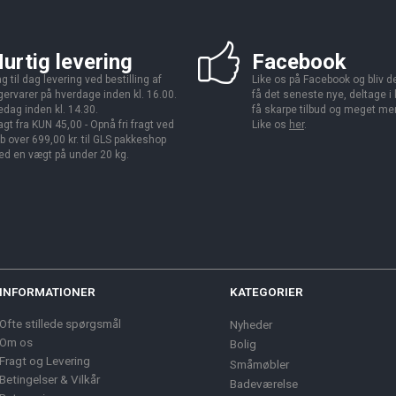
urtig levering
Facebook
g til dag levering ved bestilling af
Like os på Facebook og bliv den
gervarer på hverdage inden kl. 16.00.
få det seneste nye, deltage i
edag inden kl. 14.30.
få skarpe tilbud og meget me
agt fra KUN 45,00 - Opnå fri fragt ved
Like os
her
.
b over 699,00 kr. til GLS pakkeshop
d en vægt på under 20 kg.
INFORMATIONER
KATEGORIER
Ofte stillede spørgsmål
Nyheder
Om os
Bolig
Fragt og Levering
Småmøbler
Betingelser & Vilkår
Badeværelse