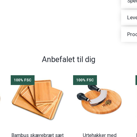
Spec
Leve
Pro
Anbefalet til dig
100% FSC
100% FSC
Bambus skærebræt sæt
Urtehakker med