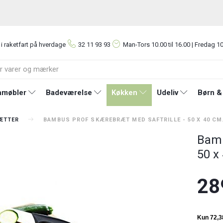
 i raketfart på hverdage
32 11 93 93
Man-Tors
10.00 til 16.00 | Fredag 10
møbler
Badeværelse
Køkken
Udeliv
Børn &
ÆTTER
BAMBUS PROF SKÆREBRÆT MED SAFTRILLE - 50 X 40 CM
Bamb
50 x
28