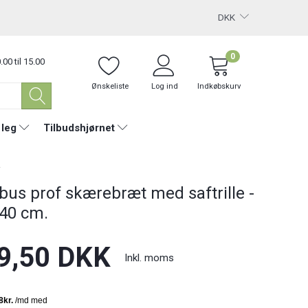
DKK
0
.00 til 15.00
Ønskeliste
Log ind
Indkøbskurv
 leg
Tilbudshjørnet
.
us prof skærebræt med saftrille -
 40 cm.
9,50 DKK
Inkl. moms