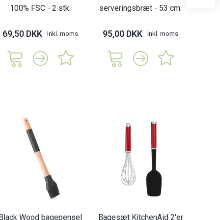
100% FSC - 2 stk.
serveringsbræt - 53 cm.
st
69,50 DKK
95,00 DKK
119,
Inkl. moms
Inkl. moms
Black Wood bagepensel
Bagesæt KitchenAid 2'er