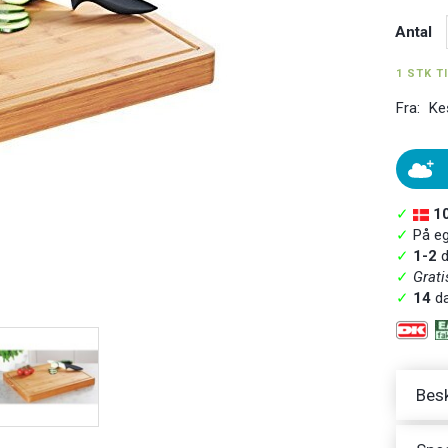
Antal
1 STK T
Fra:
Ke
✓
1
✓
På ege
✓
1-2
d
✓
Grati
✓
14
da
Besk