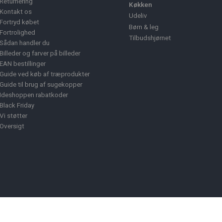
Returnering
Køkken
Kontakt os
Udeliv
Fortryd købet
Børn & leg
Fortrolighed
Tilbudshjørnet
Sådan handler du
Billeder og farver på billeder
EAN bestillinger
Guide ved køb af træprodukter
Guide til brug af sugekopper
Ideshoppen rabatkoder
Black Friday
Vi støtter
Oversigt