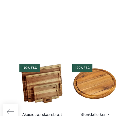
100% FSC
100% FSC
Akacietræ skærebræt
Steaktallerken -