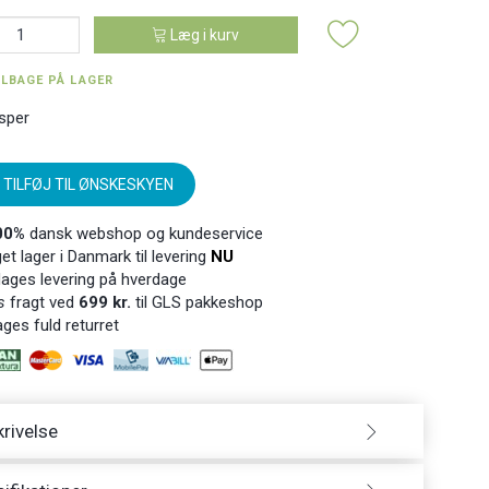
Læg i kurv
ILBAGE PÅ LAGER
sper
TILFØJ TIL ØNSKESKYEN
00%
dansk webshop og kundeservice
t lager i Danmark til levering
NU
ages levering på hverdage
s
fragt ved
699 kr.
til GLS pakkeshop
ges fuld returret
rivelse