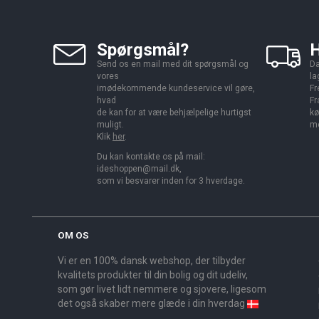
Spørgsmål?
H
Send os en mail med dit spørgsmål og
Da
vores
la
imødekommende kundeservice vil gøre,
Fr
hvad
Fr
de kan for at være behjælpelige hurtigst
kø
muligt.
me
Klik
her
.
Du kan kontakte os på mail:
ideshoppen@mail.dk,
som vi besvarer inden for 3 hverdage.
OM OS
Vi er en 100% dansk webshop, der tilbyder
kvalitets produkter til din bolig og dit udeliv,
som gør livet lidt nemmere og sjovere, ligesom
det også skaber mere glæde i din hverdag