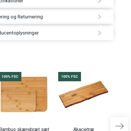
ifikationer
ring og Returnering
ducentoplysninger
100% FSC
100% FSC
100%
Bambus skærebræt sæt
Akacietræ
Sm