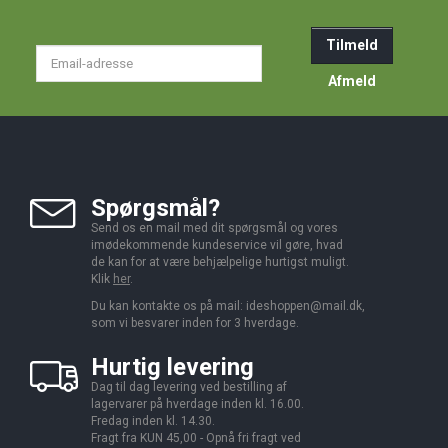
Tilmeld
Email-
adresse
Afmeld
Spørgsmål?
Send os en mail med dit spørgsmål og vores
imødekommende kundeservice vil gøre, hvad
de kan for at være behjælpelige hurtigst muligt.
Klik
her
.
Du kan kontakte os på mail:
ideshoppen@mail.dk,
som vi besvarer inden for 3 hverdage.
Hurtig levering
Dag til dag levering ved bestilling af
lagervarer på hverdage inden kl. 16.00.
Fredag inden kl. 14.30.
Fragt fra KUN 45,00 - Opnå fri fragt ved