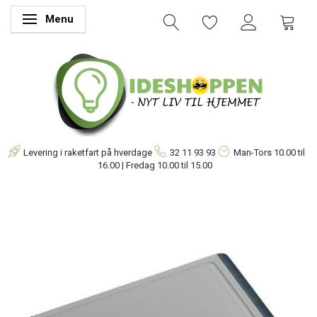
Menu
Skifte navigation
Levering i raketfart på hverdage
32 11 93 93
Man-Tors
10.00 til
16.00 | Fredag 10.00 til 15.00