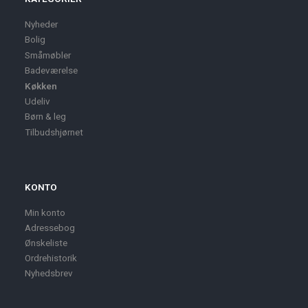
Nyheder
Bolig
Småmøbler
Badeværelse
Køkken
Udeliv
Børn & leg
Tilbudshjørnet
KONTO
Min konto
Adressebog
Ønskeliste
Ordrehistorik
Nyhedsbrev