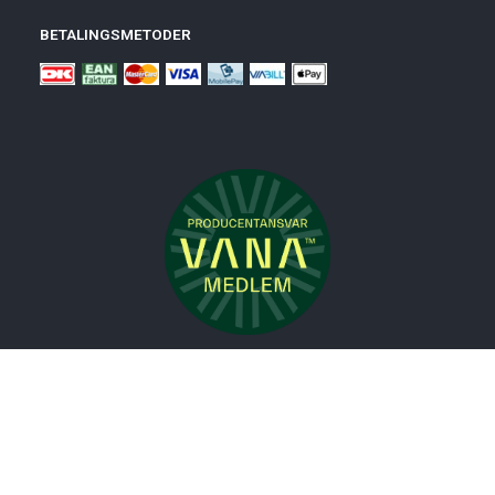
BETALINGSMETODER
Nyheder
Bolig
Småmøbler
Badeværelse
Køkken
Udeliv