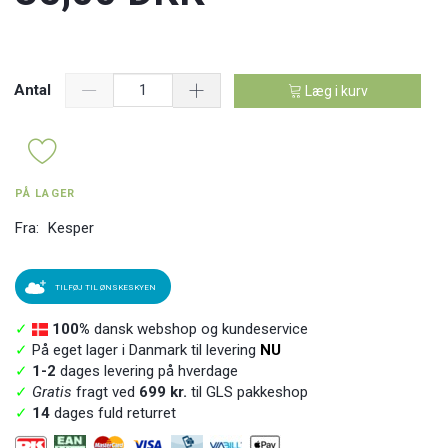
Antal
Læg i kurv
PÅ LAGER
Fra:
Kesper
TILFØJ TIL ØNSKESKYEN
✓
100%
dansk webshop og kundeservice
✓
På eget lager i Danmark til levering
NU
✓
1-2
dages levering på hverdage
✓
Gratis
fragt ved
699 kr.
til GLS pakkeshop
✓
14
dages fuld returret