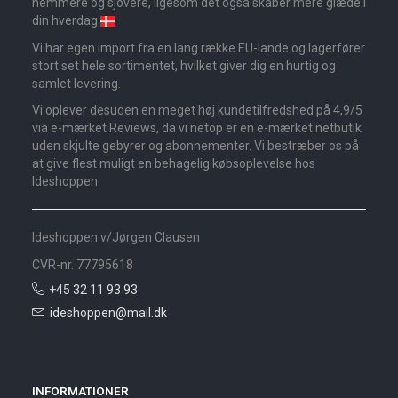
nemmere og sjovere, ligesom det også skaber mere glæde i
din hverdag
Vi har egen import fra en lang række EU-lande og lagerfører
stort set hele sortimentet, hvilket giver dig en hurtig og
samlet levering.
Vi oplever desuden en meget høj kundetilfredshed på 4,9/5
via e-mærket Reviews, da vi netop er en e-mærket netbutik
uden skjulte gebyrer og abonnementer. Vi bestræber os på
at give flest muligt en behagelig købsoplevelse hos
Ideshoppen.
Ideshoppen v/Jørgen Clausen
CVR-nr. 77795618
+45 32 11 93 93
ideshoppen@mail.dk
INFORMATIONER