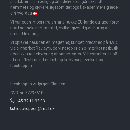
produkter til din bolig og dit udeliv, som gør livet lidt
nemmere og sjovere, ligesom det også skaber mere glæde i
din hverdag
Vi har egen import fra en lang række EU-lande og lagerfører
stort set hele sortimentet, hvilket giver dig en hurtig og
samlet levering.
Vi oplever desuden en meget høj kundetilfredshed på 4,9/5
via e-mærket Reviews, da vi netop er en e-mærket netbutik
uden skjulte gebyrer og abonnementer. Vi bestræber os på
at give flest muligt en behagelig købsoplevelse hos
Ideshoppen.
Ideshoppen v/Jørgen Clausen
CVR-nr. 77795618
+45 32 11 93 93
ideshoppen@mail.dk