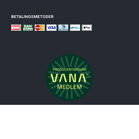
BETALINGSMETODER
Nyheder
Bolig
Småmøbler
Badeværelse
Køkken