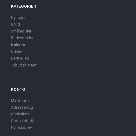
KATEGORIER
Nyheder
Bolig
Småmøbler
Badeværelse
Køkken
Udeliv
Børn & leg
Tilbudshjørnet
KONTO
Min konto
Adressebog
Ønskeliste
Ordrehistorik
Nyhedsbrev