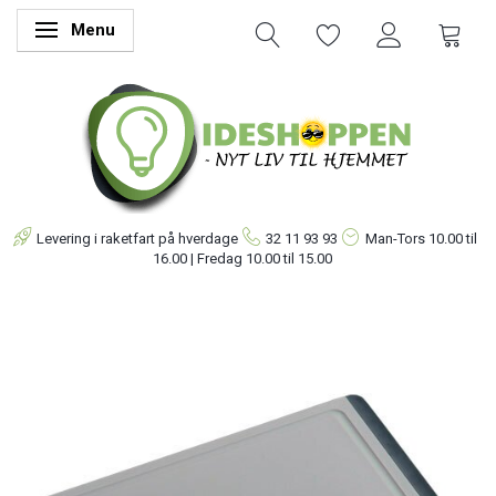
Menu
Skifte navigation
Levering i raketfart på hverdage
32 11 93 93
Man-Tors
10.00 til
16.00 | Fredag 10.00 til 15.00