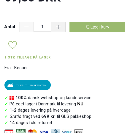
Antal
Læg i kurv
1 STK TILBAGE PÅ LAGER
Fra:
Kesper
TILFØJ TIL ØNSKESKYEN
✓
100%
dansk webshop og kundeservice
✓
På eget lager i Danmark til levering
NU
✓
1-2
dages levering på hverdage
✓
Gratis
fragt ved
699 kr.
til GLS pakkeshop
✓
14
dages fuld returret