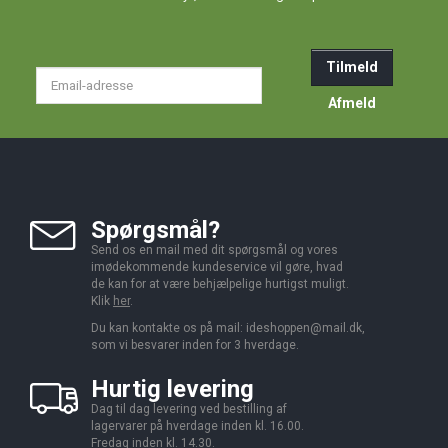
Tilmeld
Email-
adresse
Afmeld
Spørgsmål?
Send os en mail med dit spørgsmål og vores
imødekommende kundeservice vil gøre, hvad
de kan for at være behjælpelige hurtigst muligt.
Klik
her
.
Du kan kontakte os på mail:
ideshoppen@mail.dk,
som vi besvarer inden for 3 hverdage.
Hurtig levering
Dag til dag levering ved bestilling af
lagervarer på hverdage inden kl. 16.00.
Fredag inden kl. 14.30.