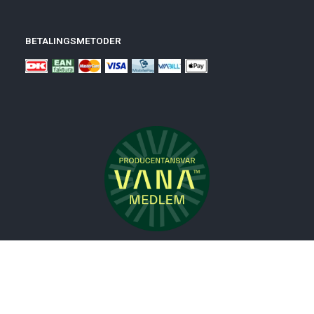
BETALINGSMETODER
Nyheder
Bolig
Småmøbler
Badeværelse
Køkken