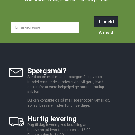
Tilmeld
Email-
adresse
Afmeld
Spørgsmål?
Send os en mail med dit spørgsmål og vores
imødekommende kundeservice vil gøre, hvad
de kan for at være behjælpelige hurtigst muligt.
Klik
her
.
Du kan kontakte os på mail:
ideshoppen@mail.dk,
som vi besvarer inden for 3 hverdage.
Hurtig levering
Dag til dag levering ved bestilling af
lagervarer på hverdage inden kl. 16.00.