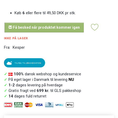
Køb
6
eller flere til
49,50 DKK
pr stk.
Få besked når produktet kommer igen
IKKE PÅ LAGER
Fra:
Kesper
TILFØJ TIL ØNSKESKYEN
✓
100%
dansk webshop og kundeservice
✓
På eget lager i Danmark til levering
NU
✓
1-2
dages levering på hverdage
✓
Gratis
fragt ved
699 kr.
til GLS pakkeshop
✓
14
dages fuld returret