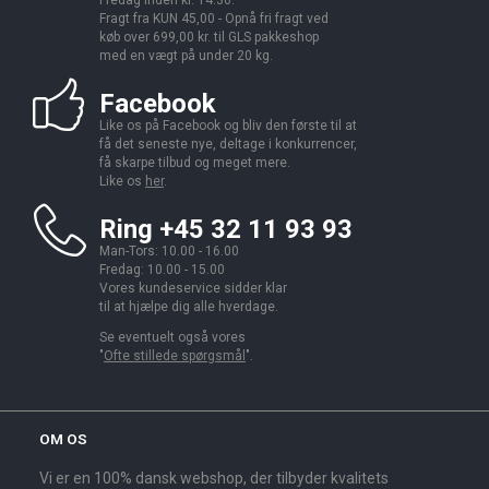
Fredag inden kl. 14.30.
Fragt fra KUN 45,00 - Opnå fri fragt ved
køb over 699,00 kr. til GLS pakkeshop
med en vægt på under 20 kg.
Facebook
Like os på Facebook og bliv den første til at
få det seneste nye, deltage i konkurrencer,
få skarpe tilbud og meget mere.
Like os
her
.
Ring +45 32 11 93 93
Man-Tors: 10.00 - 16.00
Fredag: 10.00 - 15.00
Vores kundeservice sidder klar
til at hjælpe dig alle hverdage.
Se eventuelt også vores
"
Ofte stillede spørgsmål
".
OM OS
Vi er en 100% dansk webshop, der tilbyder kvalitets