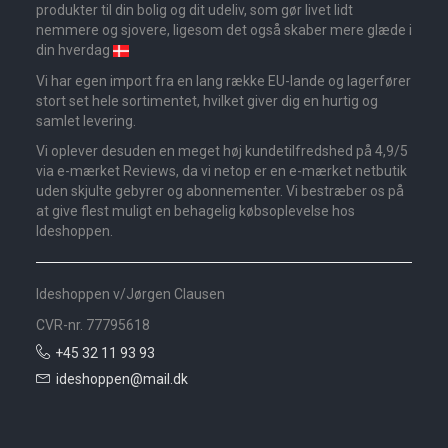
produkter til din bolig og dit udeliv, som gør livet lidt
nemmere og sjovere, ligesom det også skaber mere glæde i
din hverdag
Vi har egen import fra en lang række EU-lande og lagerfører
stort set hele sortimentet, hvilket giver dig en hurtig og
samlet levering.
Vi oplever desuden en meget høj kundetilfredshed på 4,9/5
via e-mærket Reviews, da vi netop er en e-mærket netbutik
uden skjulte gebyrer og abonnementer. Vi bestræber os på
at give flest muligt en behagelig købsoplevelse hos
Ideshoppen.
Ideshoppen v/Jørgen Clausen
CVR-nr. 77795618
+45 32 11 93 93
ideshoppen@mail.dk