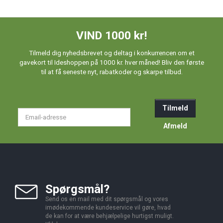
VIND 1000 kr!
Tilmeld dig nyhedsbrevet og deltag i konkurrencen om et
gavekort til Ideshoppen på 1000 kr. hver måned! Bliv den første
til at få seneste nyt, rabatkoder og skarpe tilbud.
Tilmeld
Email-
adresse
Afmeld
Spørgsmål?
Send os en mail med dit spørgsmål og vores
imødekommende kundeservice vil gøre, hvad
de kan for at være behjælpelige hurtigst muligt.