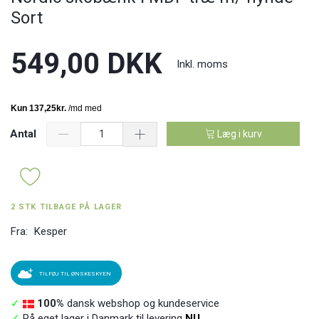
Sort
549,00 DKK
Inkl. moms
Antal
Læg i kurv
2 STK TILBAGE PÅ LAGER
Fra:
Kesper
TILFØJ TIL ØNSKESKYEN
✓
100%
dansk webshop og kundeservice
✓
På eget lager i Danmark til levering
NU