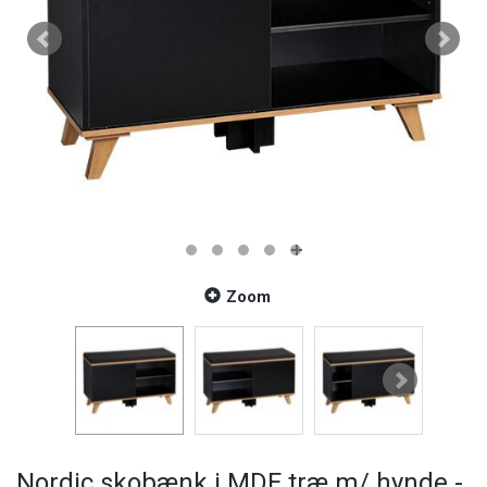
Zoom
Nordic skobænk i MDF træ m/ hynde -