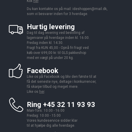
Klik
her
.
Du kan kontakte os på mail:
ideshoppen@mail.dk,
som vi besvarer inden for 3 hverdage.
Hurtig levering
Dag til dag levering ved bestilling af
lagervarer på hverdage inden kl. 16.00.
Fredag inden kl. 14.30.
Fragt fra KUN 45,00 - Opnå fri fragt ved
køb over 699,00 kr. til GLS pakkeshop
med en vægt på under 20 kg.
Facebook
Like os på Facebook og bliv den første til at
få det seneste nye, deltage i konkurrencer,
få skarpe tilbud og meget mere.
Like os
her
.
Ring +45 32 11 93 93
Man-Tors: 10.00 - 16.00
Fredag: 10.00 - 15.00
Vores kundeservice sidder klar
til at hjælpe dig alle hverdage.