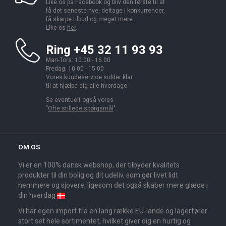
Like os på Facebook og bliv den første til at
få det seneste nye, deltage i konkurrencer,
få skarpe tilbud og meget mere.
Like os
her
.
Ring +45 32 11 93 93
Man-Tors: 10.00 - 16.00
Fredag: 10.00 - 15.00
Vores kundeservice sidder klar
til at hjælpe dig alle hverdage.
Se eventuelt også vores
"
Ofte stillede spørgsmål
".
OM OS
Vi er en 100% dansk webshop, der tilbyder kvalitets
produkter til din bolig og dit udeliv, som gør livet lidt
nemmere og sjovere, ligesom det også skaber mere glæde i
din hverdag
Vi har egen import fra en lang række EU-lande og lagerfører
stort set hele sortimentet, hvilket giver dig en hurtig og