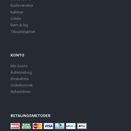
Badeværelse
Køkken
Udeliv
Børn & leg
Tilbudshjørnet
KONTO
Min konto
Adressebog
Ønskeliste
Ordrehistorik
Nyhedsbrev
BETALINGSMETODER