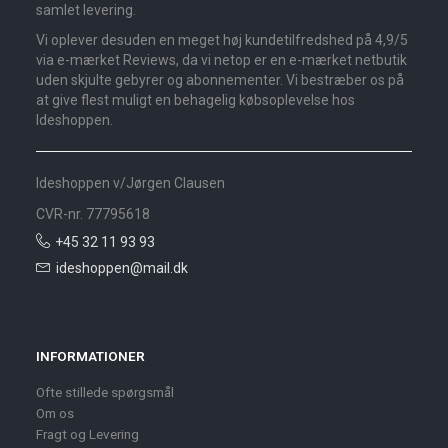
samlet levering.
Vi oplever desuden en meget høj kundetilfredshed på 4,9/5
via e-mærket Reviews, da vi netop er en e-mærket netbutik
uden skjulte gebyrer og abonnementer. Vi bestræber os på
at give flest muligt en behagelig købsoplevelse hos
Ideshoppen.
Ideshoppen v/Jørgen Clausen
CVR-nr. 77795618
+45 32 11 93 93
ideshoppen@mail.dk
INFORMATIONER
Ofte stillede spørgsmål
Om os
Fragt og Levering